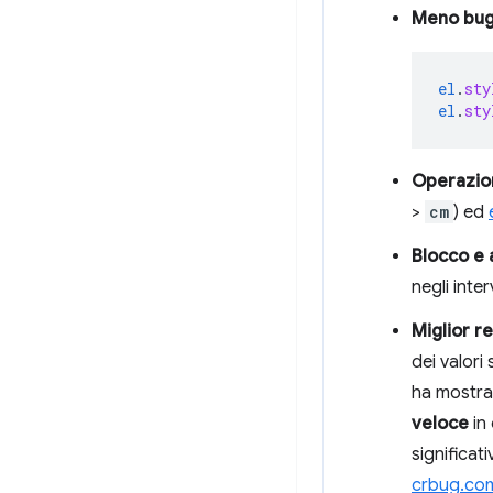
Meno bu
el
.
sty
el
.
sty
Operazion
>
cm
) ed
Blocco e 
negli inter
Miglior r
dei valori
ha mostra
veloce
in 
significat
crbug.co