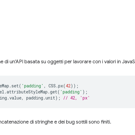
 di un'API basata su oggetti per lavorare con i valori in JavaS
eMap
.
set
(
'padding'
,
CSS
.
px
(
42
));
el
.
attributeStyleMap
.
get
(
'padding'
);
ing
.
value
,
padding
.
unit
);
// 42, 'px'
oncatenazione di stringhe e dei bug sottili sono finiti.