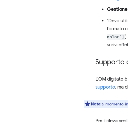
Gestione 
"Devo util
formato c
color']
)
scrivi eff
Supporto d
L'OM digitato è
supporto
, ma 
Nota
:al momento, i
Per il rilevamen