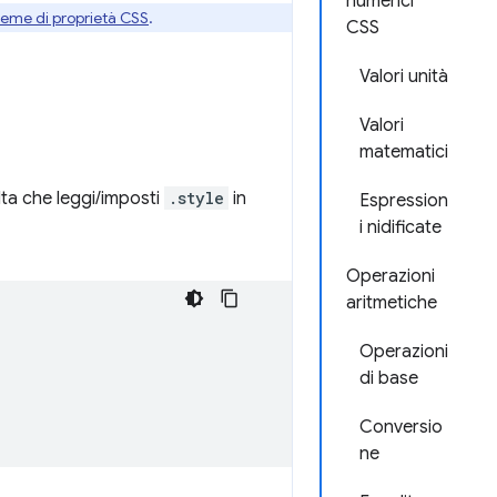
numerici
ieme di proprietà CSS
.
CSS
Valori unità
Valori
matematici
olta che leggi/imposti
.style
in
Espression
i nidificate
Operazioni
aritmetiche
Operazioni
di base
Conversio
ne