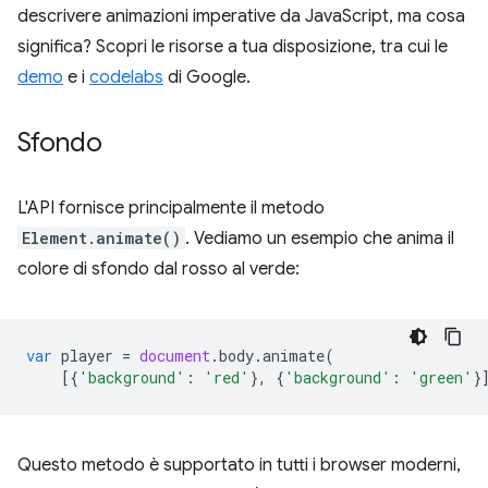
descrivere animazioni imperative da JavaScript, ma cosa
significa? Scopri le risorse a tua disposizione, tra cui le
demo
e i
codelabs
di Google.
Sfondo
L'API fornisce principalmente il metodo
Element.animate()
. Vediamo un esempio che anima il
colore di sfondo dal rosso al verde:
var
player
=
document
.
body
.
animate
(
[{
'background'
:
'red'
},
{
'background'
:
'green'
}
Questo metodo è supportato in tutti i browser moderni,