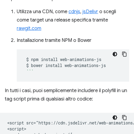
Utilizza una CDN, come
cdnjs
,
jsDelivr
o scegli
come target una release specifica tramite
rawgit.com
Installazione tramite NPM o Bower
$
npm
install
$
bower
install
```
In tutti i casi, puoi semplicemente includere il polyfill in un
tag script prima di qualsiasi altro codice:
<script src="https://cdn.jsdelivr.net/web-animations/
<script>
