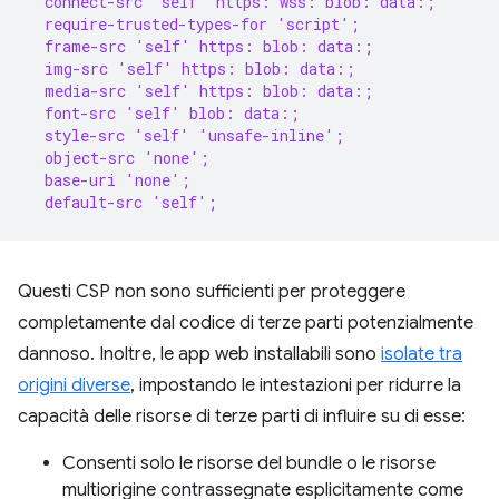
  connect-src 'self' https: wss: blob: data:;
  require-trusted-types-for 'script';
  frame-src 'self' https: blob: data:;
  img-src 'self' https: blob: data:;
  media-src 'self' https: blob: data:;
  font-src 'self' blob: data:;
  style-src 'self' 'unsafe-inline';
  object-src 'none';
  base-uri 'none';
  default-src 'self';
Questi CSP non sono sufficienti per proteggere
completamente dal codice di terze parti potenzialmente
dannoso. Inoltre, le app web installabili sono
isolate tra
origini diverse
, impostando le intestazioni per ridurre la
capacità delle risorse di terze parti di influire su di esse:
Consenti solo le risorse del bundle o le risorse
multiorigine contrassegnate esplicitamente come