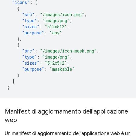
"icons"
:
[
{
"src"
:
"/images/icon.png"
,
"type"
:
"image/png"
,
"sizes"
:
"512x512"
,
"purpose"
:
"any"
},
{
"src"
:
"/images/icon-mask.png"
,
"type"
:
"image/png"
,
"sizes"
:
"512x512"
,
"purpose"
:
"maskable"
}
]
}
Manifest di aggiornamento dell'applicazione
web
Un manifest di aggiornamento dell'applicazione web è un