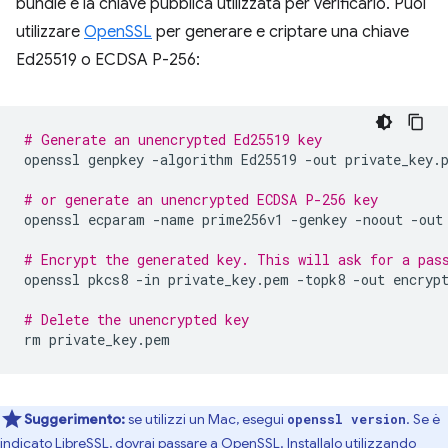
bundle e la chiave pubblica utilizzata per verificarlo. Puoi
utilizzare
OpenSSL
per generare e criptare una chiave
Ed25519 o ECDSA P-256:
# Generate an unencrypted Ed25519 key
openssl
genpkey
-algorithm
Ed25519
-out
private_key.p
# or generate an unencrypted ECDSA P-256 key
openssl
ecparam
-name
prime256v1
-genkey
-noout
-out
# Encrypt the generated key. This will ask for a pas
openssl
pkcs8
-in
private_key.pem
-topk8
-out
encrypt
# Delete the unencrypted key
rm
Suggerimento:
se utilizzi un Mac, esegui
. Se è
openssl version
indicato LibreSSL, dovrai passare a OpenSSL. Installalo utilizzando