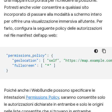
una mappa incorporata per richiedere la posizione.
Potresti anche voler consentire a qualsiasi sito
incorporato di passare alla modalità a schermo intero
per offrire una visualizzazione immersiva all'utente. Per
farlo, configura la seguente policy delle autorizzazioni
nel file manifest dell'app web:
"permissions_policy"
:
{
"geolocation"
:
[
"self"
,
"https://map.example.co
"fullscreen"
:
[
"*"
]
}
Poiché anche i WebBundle possono specificare le
intestazioni
Permissions Policy
, saranno consentite solo
le autorizzazioni dichiarate in entrambe e solo le origini
nelle liste consentite che si trovano in entrambe.