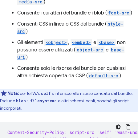
media-src
)
Consente i caratteri del bundle e i blob (
font-src
)
Consenti CSS in linea o CSS dal bundle (
style-
src
)
Gli elementi
<object>
,
<embed>
e
<base>
non
possono essere utilizzati (
object-src
e
base-
uri
)
Consente solo le risorse del bundle per qualsiasi
altra richiesta coperta da CSP (
default-src
)
Nota:
per le IWA,
si riferisce alle risorse caricate dal bundle.
self
Esclude
,
e altri schemi locali, nonché gli script
blob:
filesystem:
incorporati.
Content-Security-Policy: script-src 'self' 'wasm-uns