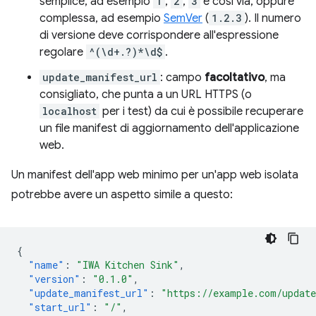
semplice, ad esempio
1
,
2
,
3
e così via, oppure
complessa, ad esempio
SemVer
(
1.2.3
). Il numero
di versione deve corrispondere all'espressione
regolare
^(\d+.?)*\d$
.
update_manifest_url
: campo
facoltativo
, ma
consigliato, che punta a un URL HTTPS (o
localhost
per i test) da cui è possibile recuperare
un file manifest di aggiornamento dell'applicazione
web.
Un manifest dell'app web minimo per un'app web isolata
potrebbe avere un aspetto simile a questo:
{
"name"
:
"IWA Kitchen Sink"
,
"version"
:
"0.1.0"
,
"update_manifest_url"
:
"https://example.com/updat
"start_url"
:
"/"
,