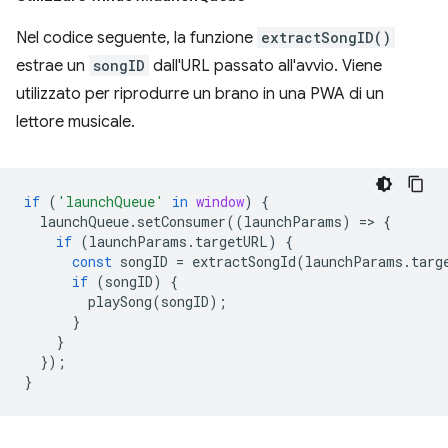
Nel codice seguente, la funzione
extractSongID()
estrae un
songID
dall'URL passato all'avvio. Viene
utilizzato per riprodurre un brano in una PWA di un
lettore musicale.
if
(
'launchQueue'
in
window
)
{
launchQueue
.
setConsumer
((
launchParams
)
=
>
{
if
(
launchParams
.
targetURL
)
{
const
songID
=
extractSongId
(
launchParams
.
targ
if
(
songID
)
{
playSong
(
songID
);
}
}
});
}