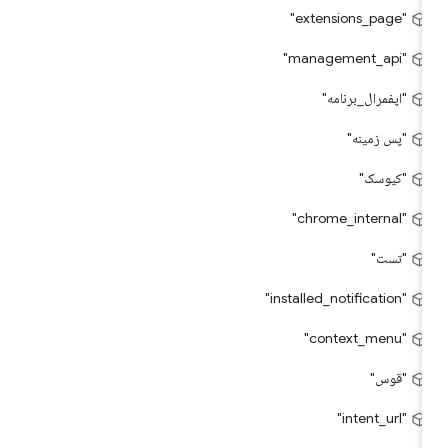
"extensions_page"
"management_api"
"اپفمرال_برنامه"
"پس زمینه"
"کیوسک"
"chrome_internal"
"تست"
"installed_notification"
"context_menu"
"قوس"
"intent_url"