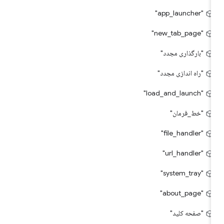
"app_launcher"
"new_tab_page"
"بارگذاری مجدد"
"راه اندازی مجدد"
"load_and_launch"
"خط_فرمان"
"file_handler"
"url_handler"
"system_tray"
"about_page"
"صفحه کلید"