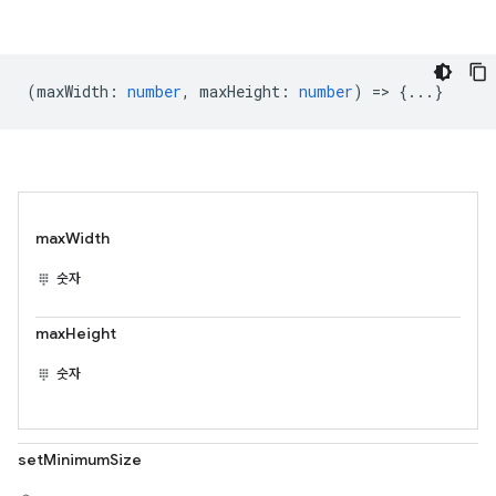
(
maxWidth
:
number
,
maxHeight
:
number
) => {...}
maxWidth
숫자
maxHeight
숫자
setMinimumSize