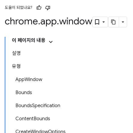
도움이 되었나요?
chrome
.
app
.
window
이 페이지의 내용
설명
유형
AppWindow
Bounds
BoundsSpecification
ContentBounds
CreateWindowOptions