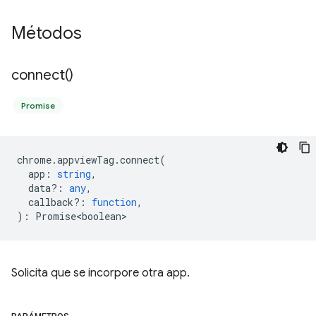
Métodos
connect(
)
Promise
chrome
.
appviewTag
.
connect
(
app
:
string
,
data?
:
any
,
callback?
:
function
,
)
:
Promise<boolean>
Solicita que se incorpore otra app.