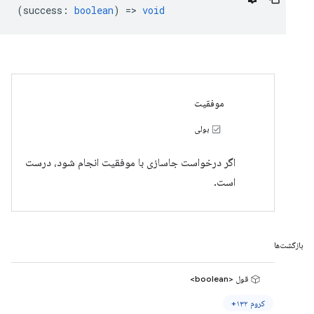
(
success
:
boolean
) =>
void
موفقیت
بولی
اگر درخواست جاسازی با موفقیت انجام شود، درست
است.
بازگشت‌ها
قول <boolean>
کروم ۱۳۲+