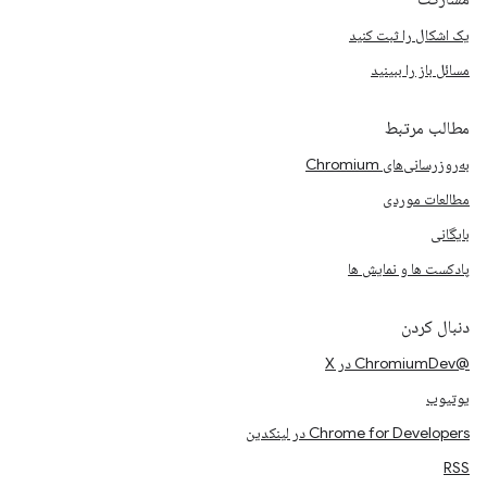
یک اشکال را ثبت کنید
مسائل باز را ببینید
مطالب مرتبط
به‌روزرسانی‌های Chromium
مطالعات موردی
بایگانی
پادکست ها و نمایش ها
دنبال کردن
@ChromiumDev در X
یوتیوب
Chrome for Developers در لینکدین
RSS