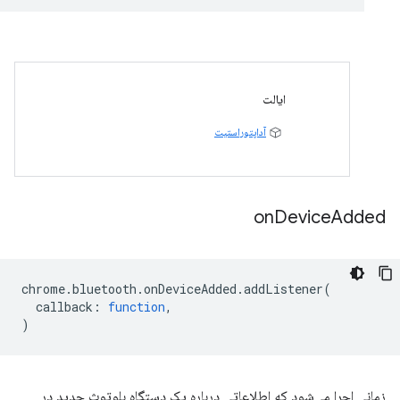
ایالت
آداپتوراستیت
on
Device
Added
chrome
.
bluetooth
.
onDeviceAdded
.
addListener
(
callback
:
function
,
)
زمانی اجرا می‌شود که اطلاعاتی درباره یک دستگاه بلوتوث جدید در