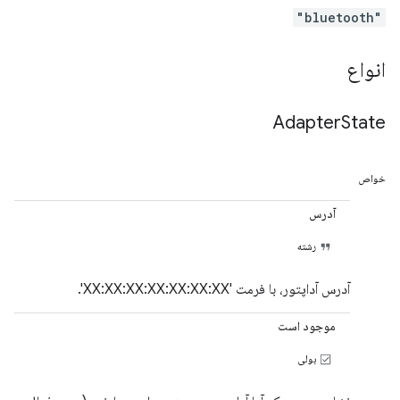
"bluetooth"
انواع
Adapter
State
خواص
آدرس
رشته
آدرس آداپتور، با فرمت 'XX:XX:XX:XX:XX:XX:XX'.
موجود است
بولی