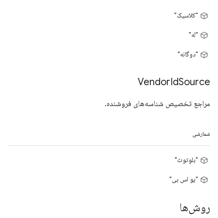
"کلاسیک"
"له"
"دوگانه"
Vendor
Id
Source
مراجع تخصیص شناسه‌های فروشنده.
شمارشی
"بلوتوث"
"یو اس بی"
روش‌ها