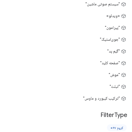
"سیستم صوتی ماشین"
«ویدئو»
"پیرامون"
"جوی‌استیک"
"گیم پد"
"صفحه کلید"
"موش"
"تبلت"
"ترکیب کیبورد و ماوس"
Filter
Type
کروم ۶۷+