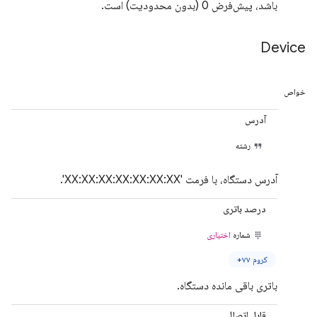
باشد، پیش‌فرض 0 (بدون محدودیت) است.
Device
خواص
آدرس
رشته
آدرس دستگاه، با فرمت 'XX:XX:XX:XX:XX:XX:XX'.
درصد باتری
شماره
اختیاری
کروم ۷۷+
باتری باقی مانده دستگاه.
قابل اتصال