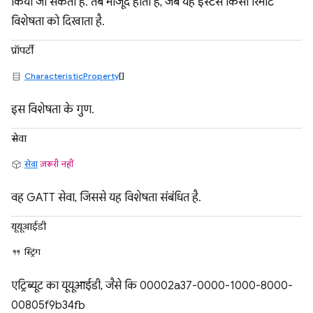
किया जा सकता है. तब मौजूद होता है, जब यह इंस्टेंस किसी रिमोट
विशेषता को दिखाता है.
प्रॉपर्टी
CharacteristicProperty
[]
इस विशेषता के गुण.
सेवा
सेवा
ज़रूरी नहीं
वह GATT सेवा, जिससे यह विशेषता संबंधित है.
यूयूआईडी
स्ट्रिंग
एट्रिब्यूट का यूयूआईडी, जैसे कि 00002a37-0000-1000-8000-
00805f9b34fb.