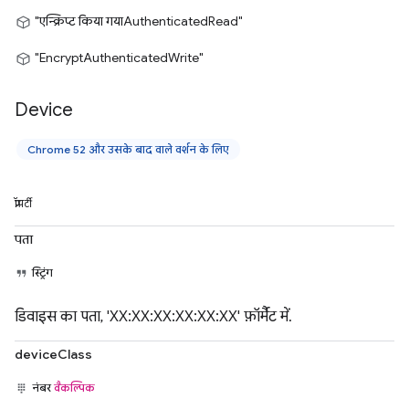
"एन्क्रिप्ट किया गयाAuthenticatedRead"
"EncryptAuthenticatedWrite"
Device
Chrome 52 और उसके बाद वाले वर्शन के लिए
प्रॉपर्टी
पता
स्ट्रिंग
डिवाइस का पता, 'XX:XX:XX:XX:XX:XX' फ़ॉर्मैट में.
deviceClass
नंबर
वैकल्पिक