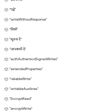
"पढ़ें"
"writeWithoutResponse"
"लिखें"
"सूचना दें"
"जानकारी दें"
"authAuthenticdSignedWrites"
"extendedProperties"
"reliableWrite"
"writableAuxiliries"
"EncryptRead"
"encryptWrite"