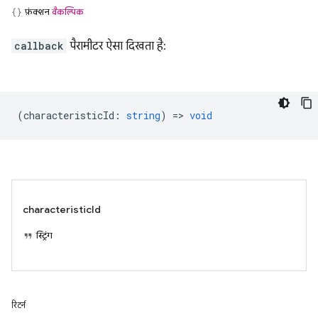
फ़ंक्शन
वैकल्पिक
callback
पैरामीटर ऐसा दिखता है:
(
characteristicId
:
string
) =>
void
characteristicId
स्ट्रिंग
रिटर्न