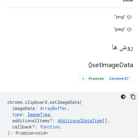
ENUM
"png"
"jpeg"
روش ها
)
set
Image
Data(
Promise
Chrome 57+
chrome
.
clipboard
.
setImageData
(
imageData
:
ArrayBuffer
,
type
:
ImageType
,
additionalItems?
:
AdditionalDataItem
[],
callback?
:
function
,
)
:
Promise<void>