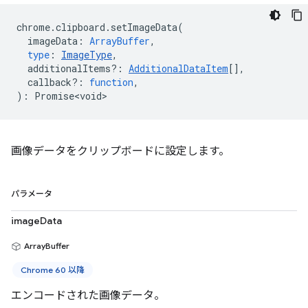
chrome
.
clipboard
.
setImageData
(
imageData
:
ArrayBuffer
,
type
:
ImageType
,
additionalItems?
:
AdditionalDataItem
[],
callback?
:
function
,
)
:
Promise<void>
画像データをクリップボードに設定します。
パラメータ
imageData
ArrayBuffer
Chrome 60 以降
エンコードされた画像データ。