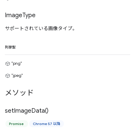
Image
Type
サポートされている画像タイプ。
列挙型
"png"
"jpeg"
メソッド
set
Image
Data(
)
Promise
Chrome 57 以降