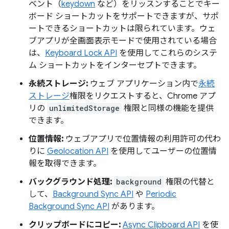
ベント（
keydown
など）をリッスンすることでキー
ボード ショートカットをサポートできますが、サポ
ートできるショートカットは限られています。ウェ
ブアプリが全画面表示モードで使用されている場合
は、
Keyboard Lock API
を使用してこれらのシステ
ム ショートカットをインターセプトできます。
永続ストレージ:
ウェブ アプリケーション内で
永続
ストレージ
権限をリクエストすると、Chrome アプ
リの
unlimitedStorage
権限と同様の機能を提供
できます。
位置情報:
ウェブアプリで位置情報の利用許可の代わ
りに
Geolocation API
を使用してユーザーの位置情
報を取得できます。
バックグラウンド処理:
background
権限の代替と
して、
Background Sync API
や
Periodic
Background Sync API
があります。
クリップボードにコピー:
Async Clipboard API
を使