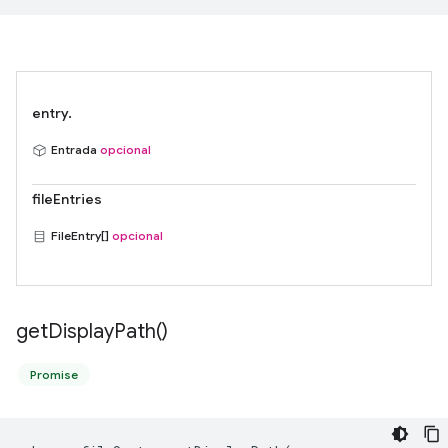
entry.
Entrada
opcional
fileEntries
FileEntry[]
opcional
get
Display
Path(
)
Promise