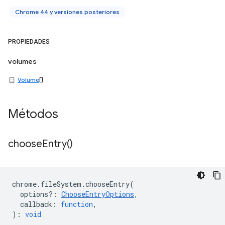
Chrome 44 y versiones posteriores
PROPIEDADES
volumes
Volume
[]
Métodos
choose
Entry(
)
chrome
.
fileSystem
.
chooseEntry
(
options?
:
ChooseEntryOptions
,
callback
:
function
,
)
:
void