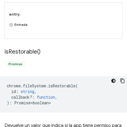
entry.
Entrada
is
Restorable(
)
Promise
chrome
.
fileSystem
.
isRestorable
(
id
:
string
,
callback?
:
function
,
)
:
Promise<boolean>
Devuelve un valor que indica si la app tiene permiso para