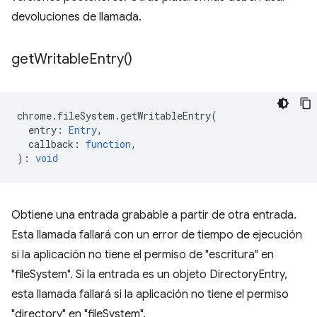
devoluciones de llamada.
get
Writable
Entry(
)
chrome
.
fileSystem
.
getWritableEntry
(
entry
:
Entry
,
callback
:
function
,
)
:
void
Obtiene una entrada grabable a partir de otra entrada.
Esta llamada fallará con un error de tiempo de ejecución
si la aplicación no tiene el permiso de "escritura" en
"fileSystem". Si la entrada es un objeto DirectoryEntry,
esta llamada fallará si la aplicación no tiene el permiso
"directory" en "fileSystem".