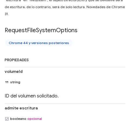
de escritura; de lo contrario, será de solo lectura. Novedades de Chrome
31.
Request
File
System
Options
Chrome 44 y versiones posteriores
PROPIEDADES
volumeId
string
ID del volumen solicitado.
admite escritura
booleano
opcional