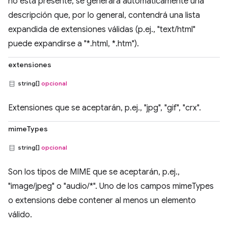
no está presente, se generará automáticamente una
descripción que, por lo general, contendrá una lista
expandida de extensiones válidas (p.ej., "text/html"
puede expandirse a "*.html, *.htm").
extensiones
string[]
opcional
Extensiones que se aceptarán, p.ej., "jpg", "gif", "crx".
mimeTypes
string[]
opcional
Son los tipos de MIME que se aceptarán, p.ej.,
"image/jpeg" o "audio/*". Uno de los campos mimeTypes
o extensions debe contener al menos un elemento
válido.