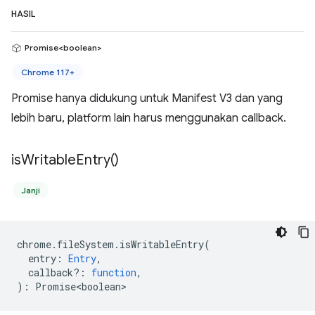
HASIL
Promise<boolean>
Chrome 117+
Promise hanya didukung untuk Manifest V3 dan yang
lebih baru, platform lain harus menggunakan callback.
is
Writable
Entry(
)
Janji
chrome
.
fileSystem
.
isWritableEntry
(
entry
:
Entry
,
callback?
:
function
,
)
:
Promise<boolean>