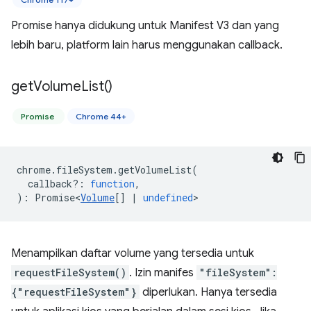
Promise hanya didukung untuk Manifest V3 dan yang
lebih baru, platform lain harus menggunakan callback.
get
Volume
List(
)
Promise
Chrome 44+
chrome
.
fileSystem
.
getVolumeList
(
callback?
:
function
,
)
:
Promise<
Volume
[]
|
undefined
>
Menampilkan daftar volume yang tersedia untuk
requestFileSystem()
. Izin manifes
"fileSystem":
{"requestFileSystem"}
diperlukan. Hanya tersedia