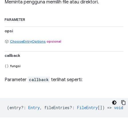
Meminta pengguna memilih file atau direktori.
PARAMETER
opsi
ChooseEntryOptions
opsional
callback
fungsi
Parameter
callback
terlihat seperti:
(
entry?
:
Entry
,
fileEntries?
:
FileEntry
[]) =>
void