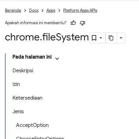
Beranda
Docs
Apps
Platform Apps APIs
Apakah informasi ini membantu?
chrome
.
file
System
Pada halaman ini
Deskripsi
Izin
Ketersediaan
Jenis
AcceptOption