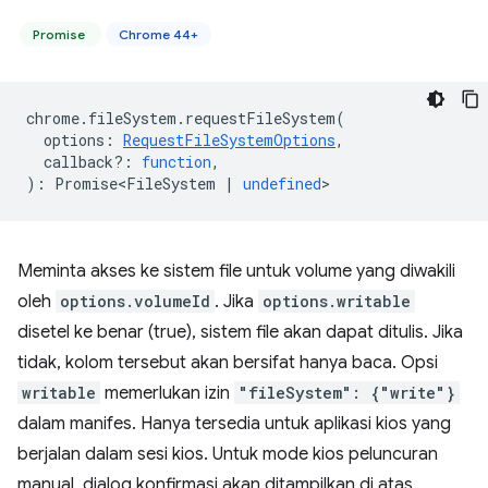
Promise
Chrome 44+
chrome
.
fileSystem
.
requestFileSystem
(
options
:
RequestFileSystemOptions
,
callback?
:
function
,
)
:
Promise<FileSystem
|
undefined
>
Meminta akses ke sistem file untuk volume yang diwakili
oleh
options.volumeId
. Jika
options.writable
disetel ke benar (true), sistem file akan dapat ditulis. Jika
tidak, kolom tersebut akan bersifat hanya baca. Opsi
writable
memerlukan izin
"fileSystem": {"write"}
dalam manifes. Hanya tersedia untuk aplikasi kios yang
berjalan dalam sesi kios. Untuk mode kios peluncuran
manual, dialog konfirmasi akan ditampilkan di atas