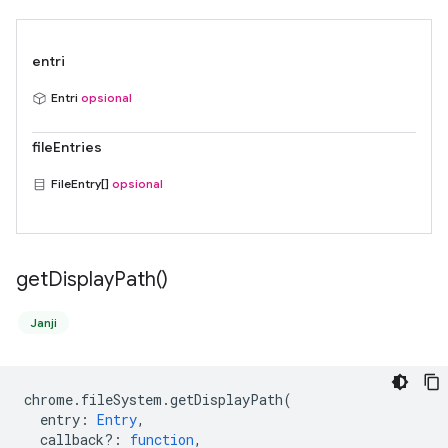
entri
Entri
opsional
fileEntries
FileEntry[]
opsional
get
Display
Path(
)
Janji
chrome
.
fileSystem
.
getDisplayPath
(
entry
:
Entry
,
callback?
:
function
,