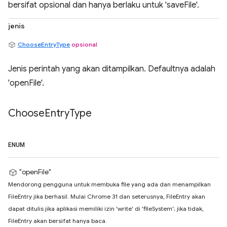
bersifat opsional dan hanya berlaku untuk 'saveFile'.
jenis
ChooseEntryType
opsional
Jenis perintah yang akan ditampilkan. Defaultnya adalah
'openFile'.
Choose
Entry
Type
ENUM
"openFile"
Mendorong pengguna untuk membuka file yang ada dan menampilkan
FileEntry jika berhasil. Mulai Chrome 31 dan seterusnya, FileEntry akan
dapat ditulis jika aplikasi memiliki izin 'write' di 'fileSystem'; jika tidak,
FileEntry akan bersifat hanya baca.