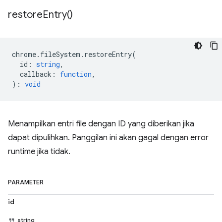
restore
Entry(
)
chrome
.
fileSystem
.
restoreEntry
(
id
:
string
,
callback
:
function
,
)
:
void
Menampilkan entri file dengan ID yang diberikan jika
dapat dipulihkan. Panggilan ini akan gagal dengan error
runtime jika tidak.
PARAMETER
id
string