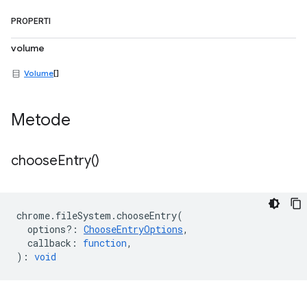
PROPERTI
volume
Volume
[]
Metode
choose
Entry(
)
chrome
.
fileSystem
.
chooseEntry
(
options?
:
ChooseEntryOptions
,
callback
:
function
,
)
:
void