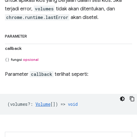
untuk aplikasi kios yang berjalan dalam sesi kios. Jika
terjadi error,
volumes
tidak akan ditentukan, dan
chrome.runtime.lastError
akan disetel.
PARAMETER
callback
fungsi
opsional
Parameter
callback
terlihat seperti:
(
volumes?
:
Volume
[]) =>
void