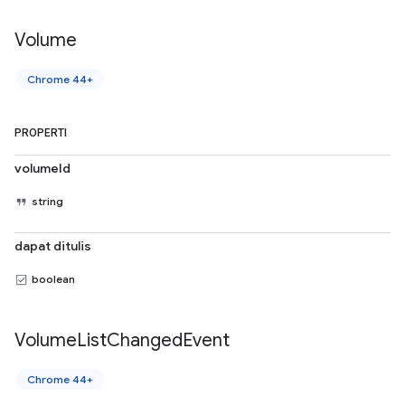
Volume
Chrome 44+
PROPERTI
volumeId
string
dapat ditulis
boolean
Volume
List
Changed
Event
Chrome 44+