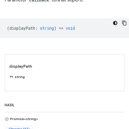
Parameter
terlihat seperti:
(
displayPath
:
string
) =>
void
displayPath
string
HASIL
Promise<string>
Chrome 117+