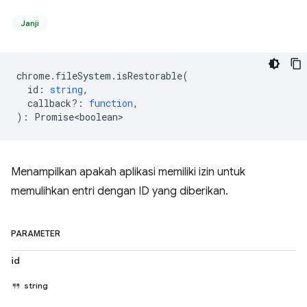
Janji
chrome
.
fileSystem
.
isRestorable
(
id
:
string
,
callback?
:
function
,
)
:
Promise<boolean>
Menampilkan apakah aplikasi memiliki izin untuk
memulihkan entri dengan ID yang diberikan.
PARAMETER
id
string