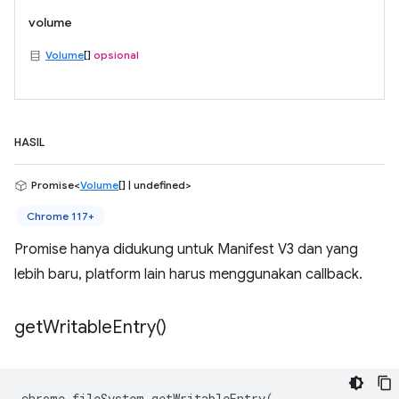
volume
Volume
[]
opsional
HASIL
Promise<
Volume
[] | undefined>
Chrome 117+
Promise hanya didukung untuk Manifest V3 dan yang
lebih baru, platform lain harus menggunakan callback.
get
Writable
Entry(
)
chrome
.
fileSystem
.
getWritableEntry
(