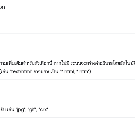
on
ความเพิ่มเติมสำหรับตัวเลือกนี้ หากไม่มี ระบบจะสร้างคำอธิบายโดยอัตโนมัต
เช่น "text/html" อาจขยายเป็น "*.html, *.htm")
บ เช่น "jpg", "gif", "crx"