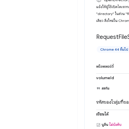
แจ้งให้ผู้ใช้เปิดไดเรก
"directory" ในส่วน "f
เดียว สิ่งใหม่ใน Chro
Request
File
Chrome 44 ขึ้นไป
พร็อพเพอร์ตี้
volumeId
สตริง
รหัสของโวลุ่มที่ขอ
เขียนได้
บูลีน
ไม่บังคับ