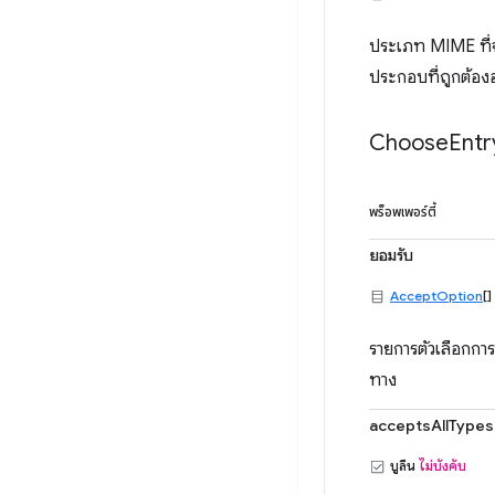
ประเภท MIME ที่จ
ประกอบที่ถูกต้อง
Choose
Entr
พร็อพเพอร์ตี้
ยอมรับ
AcceptOption
[]
รายการตัวเลือกการ
ทาง
acceptsAllTypes
บูลีน
ไม่บังคับ