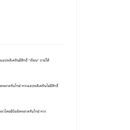
กแอปพลิเคชันมีสิทธิ์ "เขียน" ภายใต้
้อผิดพลาดรันไทม์ หากแอปพลิเคชันไม่มีสิทธิ์
ล้มเหลวโดยมีข้อผิดพลาดรันไทม์ หาก