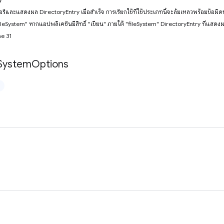
ทอรีและแสดงผล DirectoryEntry เมื่อสำเร็จ การเรียกใช้ที่ใช้ประเภทนี้จะล้มเหลวพร้อมข้อผิด
ileSystem" หากแอปพลิเคชันมีสิทธิ์ "เขียน" ภายใต้ "fileSystem" DirectoryEntry ที่แสดงผ
me 31
System
Options