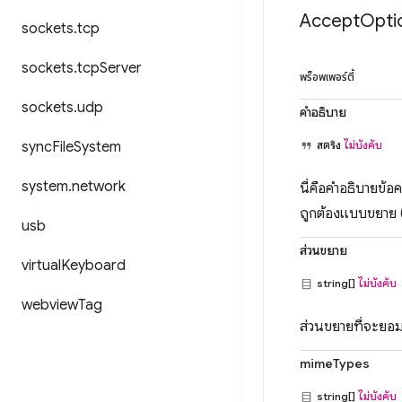
Accept
Opti
sockets
.
tcp
sockets
.
tcp
Server
พร็อพเพอร์ตี้
sockets
.
udp
คำอธิบาย
sync
File
System
สตริง
ไม่บังคับ
system
.
network
นี่คือคำอธิบายข้อ
ถูกต้องแบบขยาย (
usb
ส่วนขยาย
virtual
Keyboard
string[]
ไม่บังคับ
webview
Tag
ส่วนขยายที่จะยอมรั
mimeTypes
string[]
ไม่บังคับ