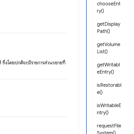
chooseEnt
ry()
getDisplay
Path()
getVolume
List()
ิ ซึ่งโดยปกติจะมีรายการส่วนขยายที่
getWritabl
eEntry()
isRestorabl
e()
isWritableE
ntry()
requestFile
System()