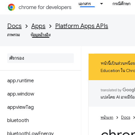
เอกสาร
กรณีศึกษา
Docs
Apps
Platform Apps APIs
ภาพรวม
ข้อมูลอ้างอิง
หน้านี้เป็นส่วนหน
Education ใน Chrom
app
.
runtime
app
.
window
แปลโดย AI อาจมีข้
appview
Tag
หน้าแรก
Docs
bluetooth
bluetooth
Low
Energy