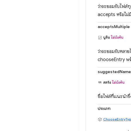
ว่าจะยอมรับไฟล์ทุ
accepts หรือไม่มีร
acceptsMultiple
บูลีน
ไม่บังคับ
ว่าจะยอมรับหลายไ
chooseEntry พร้อ
suggestedName
สตริง
ไม่บังคับ
ชื่อไฟล์ที่แนะนำซึ
ประเภท
ChooseEntryTy