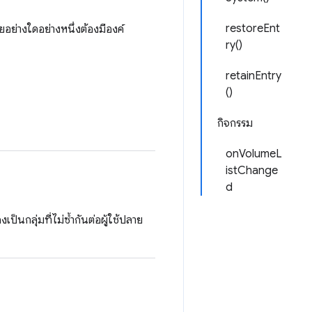
restoreEnt
ย่างใดอย่างหนึ่งต้องมีองค์
ry()
retainEntry
()
กิจกรรม
onVolumeL
istChange
d
็นกลุ่มที่ไม่ซ้ำกันต่อผู้ใช้ปลาย