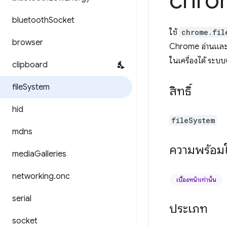
chro
bluetooth
Socket
ใช้
chrome.fil
browser
Chrome อ่านและเข
ในเครื่องได้ ระบ
clipboard
file
System
สิทธิ์
hid
fileSystem
mdns
ความพร้อมใ
media
Galleries
networking
.
onc
เบื้องหน้าเท่านั้น
serial
ประเภท
socket