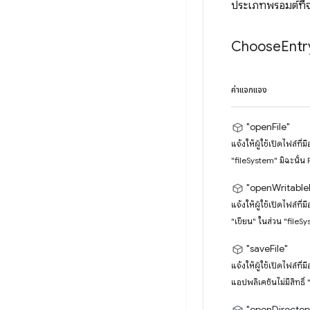
ประเภทพรอมต์ที่จ
Choose
Entr
ค่าแจกแจง
"openFile"
แจ้งให้ผู้ใช้เปิดไฟล์ท
"fileSystem" มิฉะนั้น
"openWritableF
แจ้งให้ผู้ใช้เปิดไฟล์ที
"เขียน" ในส่วน "fileS
"saveFile"
แจ้งให้ผู้ใช้เปิดไฟล์ที
แอปพลิเคชันไม่มีสิทธิ์
"openDirector