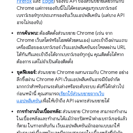
Firefox
และ
Edge
) รองรับ API ของส่วนขยายเดียวกันกับ
Chrome แต่การรองรับนี้ไม่ได้ครอบคลุมทุกเบราว์เซอร์
เบราว์เซอร์ทุกประเภทรองรับเว็บแอปพลิเคชัน (แต่บาง API
อาจไม่รองรับ)
การค้นพบ:
ต้องติดตั้งส่วนขยาย Chrome (เช่น จาก
Chrome เว็บสโตร์หรือโฮสต์ด้วยตนเอง) และเข้าถึงผ่านแถบ
เครื่องมือของเบราว์เซอร์ เว็บแอปพลิเคชันจะโหลดผ่าน URL
ได้ทันทีและเข้าถึงได้จากเบราว์เซอร์ทุกรุ่น คุณติดตั้งได้หาก
ต้องการ แต่ไม่จำเป็นต้องติดตั้ง
ชุดฟีเจอร์:
ส่วนขยาย Chrome ผสานรวมกับ Chrome อย่าง
ลึกซึ้งผ่าน Chrome API เว็บแอปพลิเคชันอาจมีข้อจำกัด
มากกว่าสำหรับงานระดับล่างหรือระดับระบบ ดังที่ได้กล่าวไป
ก่อนหน้านี้ คุณสามารถ
เรียกใช้ส่วนขยายจากเว็บ
แอปพลิเคชัน
เพื่อให้เข้าถึง API เฉพาะส่วนขยายได้
การทํางานในเบื้องหลัง:
ส่วนขยาย Chrome สามารถทํางาน
ในเบื้องหลังและทํางานได้แม้ว่าจะปิดหน้าต่างเบราว์เซอร์แล้ว
ก็ตาม ในทางกลับกัน เว็บแอปพลิเคชันมักออกแบบมาให้