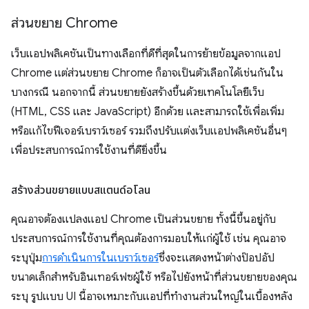
ส่วนขยาย Chrome
เว็บแอปพลิเคชันเป็นทางเลือกที่ดีที่สุดในการย้ายข้อมูลจากแอป
Chrome แต่ส่วนขยาย Chrome ก็อาจเป็นตัวเลือกได้เช่นกันใน
บางกรณี นอกจากนี้ ส่วนขยายยังสร้างขึ้นด้วยเทคโนโลยีเว็บ
(HTML, CSS และ JavaScript) อีกด้วย และสามารถใช้เพื่อเพิ่ม
หรือแก้ไขฟีเจอร์เบราว์เซอร์ รวมถึงปรับแต่งเว็บแอปพลิเคชันอื่นๆ
เพื่อประสบการณ์การใช้งานที่ดียิ่งขึ้น
สร้างส่วนขยายแบบสแตนด์อโลน
คุณอาจต้องแปลงแอป Chrome เป็นส่วนขยาย ทั้งนี้ขึ้นอยู่กับ
ประสบการณ์การใช้งานที่คุณต้องการมอบให้แก่ผู้ใช้ เช่น คุณอาจ
ระบุปุ่ม
การดำเนินการในเบราว์เซอร์
ซึ่งจะแสดงหน้าต่างป๊อปอัป
ขนาดเล็กสำหรับอินเทอร์เฟซผู้ใช้ หรือไปยังหน้าที่ส่วนขยายของคุณ
ระบุ รูปแบบ UI นี้อาจเหมาะกับแอปที่ทำงานส่วนใหญ่ในเบื้องหลัง