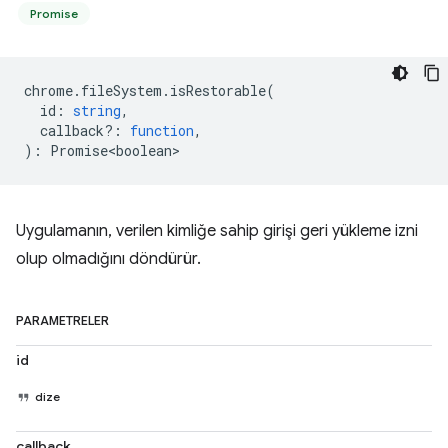
Promise
chrome
.
fileSystem
.
isRestorable
(
id
:
string
,
callback?
:
function
,
)
:
Promise<boolean>
Uygulamanın, verilen kimliğe sahip girişi geri yükleme izni
olup olmadığını döndürür.
PARAMETRELER
id
dize
callback