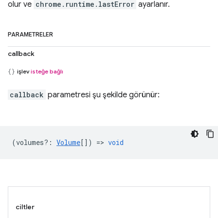
olur ve
chrome.runtime.lastError
ayarlanır.
PARAMETRELER
callback
işlev
isteğe bağlı
callback
parametresi şu şekilde görünür:
(
volumes?
:
Volume
[]) =>
void
ciltler