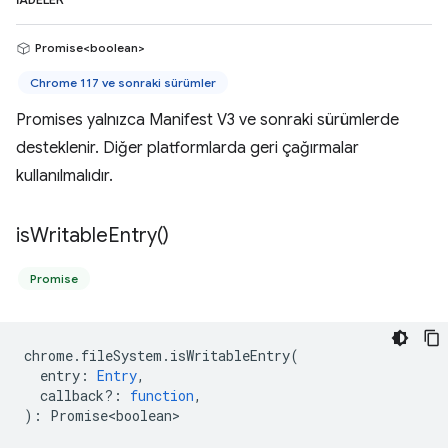
İADELER
Promise<boolean>
Chrome 117 ve sonraki sürümler
Promises yalnızca Manifest V3 ve sonraki sürümlerde
desteklenir. Diğer platformlarda geri çağırmalar
kullanılmalıdır.
is
Writable
Entry(
)
Promise
chrome
.
fileSystem
.
isWritableEntry
(
entry
:
Entry
,
callback?
:
function
,
)
:
Promise<boolean>