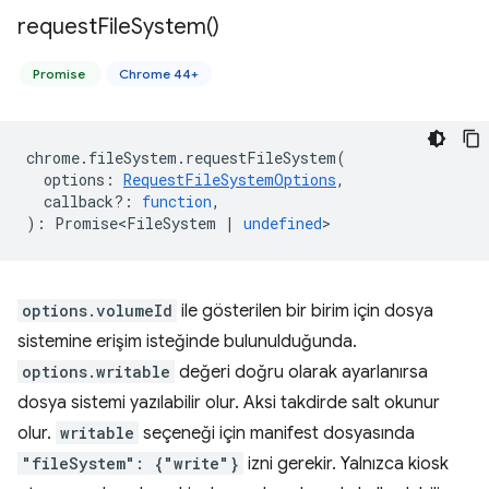
request
File
System(
)
Promise
Chrome 44+
chrome
.
fileSystem
.
requestFileSystem
(
options
:
RequestFileSystemOptions
,
callback?
:
function
,
)
:
Promise<FileSystem
|
undefined
>
options.volumeId
ile gösterilen bir birim için dosya
sistemine erişim isteğinde bulunulduğunda.
options.writable
değeri doğru olarak ayarlanırsa
dosya sistemi yazılabilir olur. Aksi takdirde salt okunur
olur.
writable
seçeneği için manifest dosyasında
"fileSystem": {"write"}
izni gerekir. Yalnızca kiosk