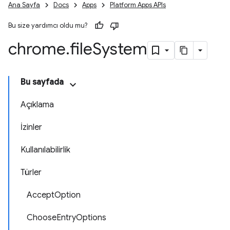
Ana Sayfa
Docs
Apps
Platform Apps APIs
Bu size yardımcı oldu mu?
chrome
.
file
System
Bu sayfada
Açıklama
İzinler
Kullanılabilirlik
Türler
AcceptOption
ChooseEntryOptions