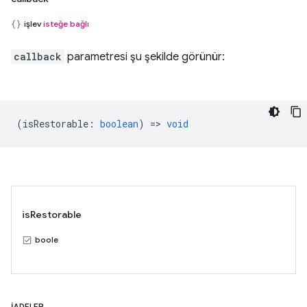
işlev
isteğe bağlı
callback
parametresi şu şekilde görünür:
(
isRestorable
:
boolean
) =>
void
isRestorable
boole