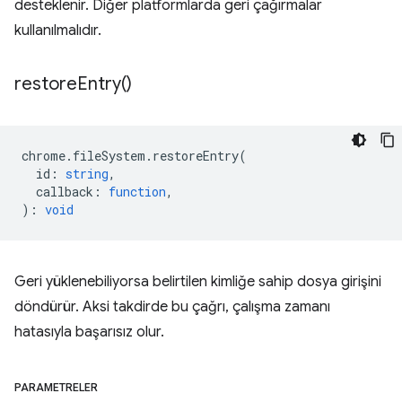
desteklenir. Diğer platformlarda geri çağırmalar
kullanılmalıdır.
restore
Entry(
)
chrome
.
fileSystem
.
restoreEntry
(
id
:
string
,
callback
:
function
,
)
:
void
Geri yüklenebiliyorsa belirtilen kimliğe sahip dosya girişini
döndürür. Aksi takdirde bu çağrı, çalışma zamanı
hatasıyla başarısız olur.
PARAMETRELER