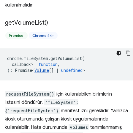
kullanılmalıdır.
get
Volume
List(
)
Promise
Chrome 44+
chrome
.
fileSystem
.
getVolumeList
(
callback?
:
function
,
)
:
Promise<
Volume
[]
|
undefined
>
requestFileSystem()
için kullanılabilen birimlerin
listesini döndürür.
"fileSystem":
{"requestFileSystem"}
manifest izni gereklidir. Yalnızca
kiosk oturumunda çalışan kiosk uygulamalarında
kullanılabilir. Hata durumunda
volumes
tanımlanmamış