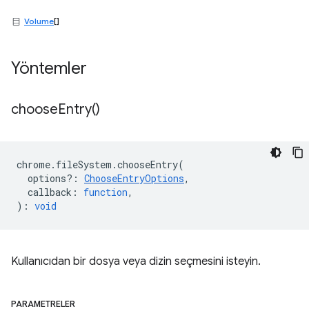
Volume
[]
Yöntemler
choose
Entry(
)
chrome
.
fileSystem
.
chooseEntry
(
options?
:
ChooseEntryOptions
,
callback
:
function
,
)
:
void
Kullanıcıdan bir dosya veya dizin seçmesini isteyin.
PARAMETRELER