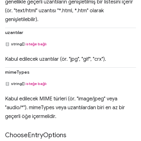
genellikle geçerli uzantıların genişletilmiş bir listesini içerir
(ör. "text/html" uzantısı "*.html, *.htm" olarak
genişletilebilir).
uzantılar
string[]
isteğe bağlı
Kabul edilecek uzantılar (ör. "jpg", "gif", "crx").
mimeTypes
string[]
isteğe bağlı
Kabul edilecek MIME türleri (ör. "image/jpeg" veya
"audio/*"). mimeTypes veya uzantılardan biri en az bir
geçerli öğe içermelidir.
Choose
Entry
Options