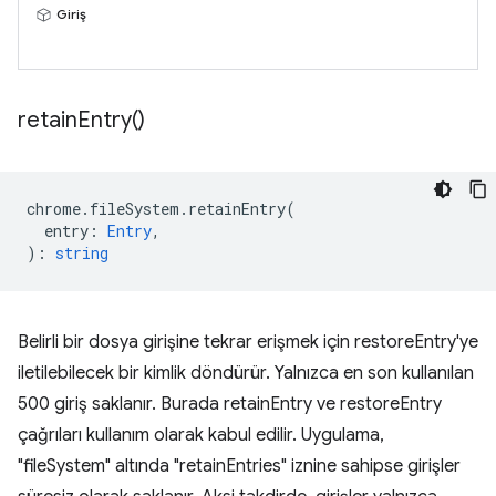
Giriş
retain
Entry(
)
chrome
.
fileSystem
.
retainEntry
(
entry
:
Entry
,
)
:
string
Belirli bir dosya girişine tekrar erişmek için restoreEntry'ye
iletilebilecek bir kimlik döndürür. Yalnızca en son kullanılan
500 giriş saklanır. Burada retainEntry ve restoreEntry
çağrıları kullanım olarak kabul edilir. Uygulama,
"fileSystem" altında "retainEntries" iznine sahipse girişler