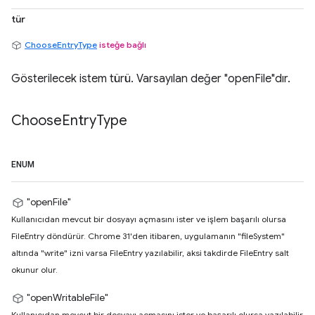
tür
ChooseEntryType
isteğe bağlı
Gösterilecek istem türü. Varsayılan değer "openFile"dır.
Choose
Entry
Type
ENUM
"openFile"
Kullanıcıdan mevcut bir dosyayı açmasını ister ve işlem başarılı olursa
FileEntry döndürür. Chrome 31'den itibaren, uygulamanın "fileSystem"
altında "write" izni varsa FileEntry yazılabilir, aksi takdirde FileEntry salt
okunur olur.
"openWritableFile"
Kullanıcıdan mevcut bir dosyayı açmasını ister ve başarılı olursa yazılabilir