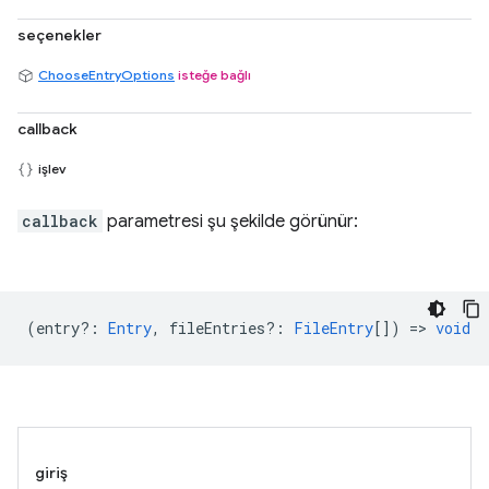
seçenekler
ChooseEntryOptions
isteğe bağlı
callback
işlev
callback
parametresi şu şekilde görünür:
(
entry?
:
Entry
,
fileEntries?
:
FileEntry
[]) =>
void
giriş