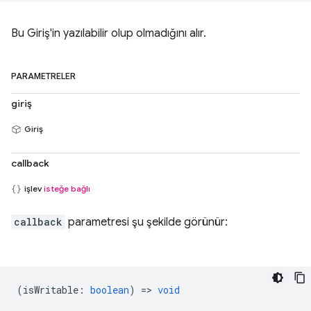
Bu Giriş'in yazılabilir olup olmadığını alır.
PARAMETRELER
giriş
Giriş
callback
işlev
isteğe bağlı
callback
parametresi şu şekilde görünür:
(
isWritable
:
boolean
) =>
void