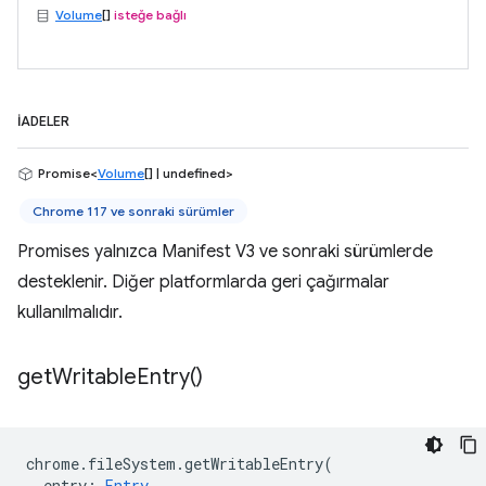
Volume
[]
isteğe bağlı
İADELER
Promise<
Volume
[] | undefined>
Chrome 117 ve sonraki sürümler
Promises yalnızca Manifest V3 ve sonraki sürümlerde
desteklenir. Diğer platformlarda geri çağırmalar
kullanılmalıdır.
get
Writable
Entry(
)
chrome
.
fileSystem
.
getWritableEntry
(
entry
:
Entry
,