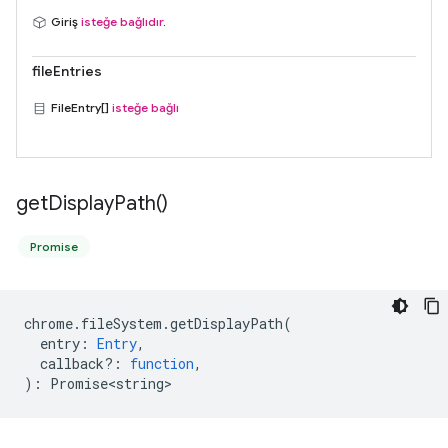
Giriş
isteğe bağlıdır
.
fileEntries
FileEntry[]
isteğe bağlı
get
Display
Path(
)
Promise
chrome
.
fileSystem
.
getDisplayPath
(
entry
:
Entry
,
callback?
:
function
,
)
:
Promise<string>