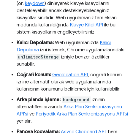
(ör.
keydown
) dinleyerek klavye kısayollarını
destekleyebilir ancak destekleyebileceğiniz
kısayollar sınırlıdır. Web uygulamanız tam ekran
modunda kullanıldığında
Klavye Kilidi API
ile bu
sistem kısayollarını engelleyebilirsiniz.
Kalıcı Depolama:
Web uygulamanızda
Kalıcı
Depolama
izni istemek, Chrome uygulamalarındaki
unlimitedStorage
izniyle benzer özellikler
sunabilir.
Coğrafi konum:
Geolocation API
, coğrafi konum
iznine alternatif olarak web uygulamalarında
kullanıcının konumunu belirlemek için kullanılabilir.
Arka planda işleme:
background
izninin
alternatifleri arasında
Arka Plan Senkronizasyonu
API'si
ve
Periyodik Arka Plan Senkronizasyonu API'si
yer alır.
Panoya kopyalama:
Async Clipboard API
, hem