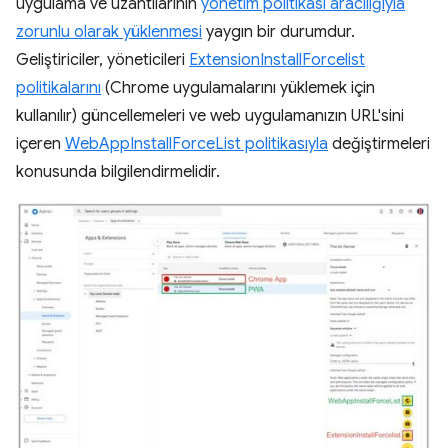
uygulama ve uzantılarının
yönetim politikası aracılığıyla
zorunlu olarak yüklenmesi
yaygın bir durumdur.
Geliştiriciler, yöneticileri
ExtensionInstallForcelist
politikalarını
(Chrome uygulamalarını yüklemek için
kullanılır) güncellemeleri ve web uygulamanızın URL'sini
içeren
WebAppInstallForceList politikasıyla
değiştirmeleri
konusunda bilgilendirmelidir.