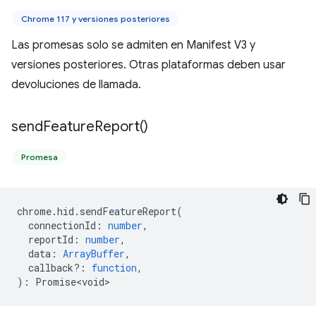
Chrome 117 y versiones posteriores
Las promesas solo se admiten en Manifest V3 y
versiones posteriores. Otras plataformas deben usar
devoluciones de llamada.
send
Feature
Report(
)
Promesa
chrome
.
hid
.
sendFeatureReport
(
connectionId
:
number
,
reportId
:
number
,
data
:
ArrayBuffer
,
callback?
:
function
,
)
:
Promise<void>