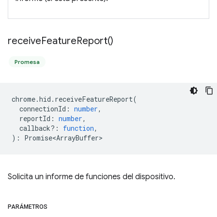
receive
Feature
Report(
)
Promesa
chrome
.
hid
.
receiveFeatureReport
(
connectionId
:
number
,
reportId
:
number
,
callback?
:
function
,
)
:
Promise<ArrayBuffer>
Solicita un informe de funciones del dispositivo.
PARÁMETROS