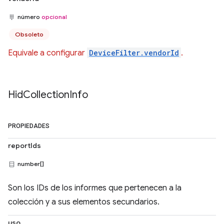
número
opcional
Obsoleto
Equivale a configurar
DeviceFilter.vendorId
.
Hid
Collection
Info
PROPIEDADES
reportIds
number[]
Son los IDs de los informes que pertenecen a la
colección y a sus elementos secundarios.
uso