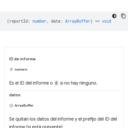
(
reportId
:
number
,
data
:
ArrayBuffer
) =>
void
ID de informe
número
Es el ID del informe o
0
si no hay ninguno.
datos
ArrayBuffer
Se quitan los datos del informe y el prefijo del ID del
informe (si está presente).