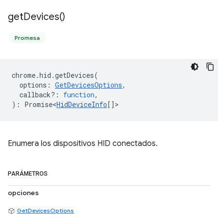
get
Devices(
)
Promesa
chrome
.
hid
.
getDevices
(
options
:
GetDevicesOptions
,
callback?
:
function
,
)
:
Promise<
HidDeviceInfo
[]
>
Enumera los dispositivos HID conectados.
PARÁMETROS
opciones
GetDevicesOptions