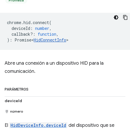
Promesa
chrome
.
hid
.
connect
(
deviceId
:
number
,
callback?
:
function
,
)
:
Promise<
HidConnectInfo
>
Abre una conexión a un dispositivo HID para la
comunicación.
PARÁMETROS
deviceId
número
El
HidDeviceInfo.deviceId
del dispositivo que se