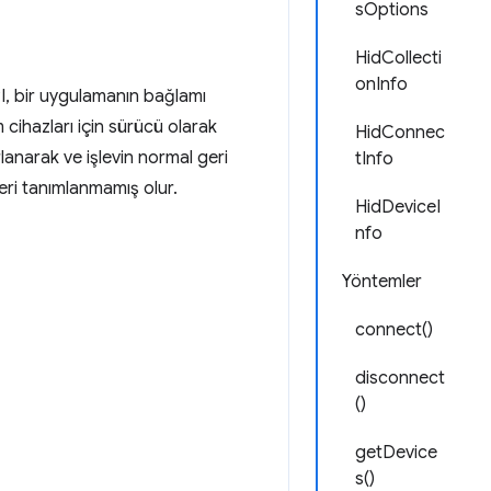
sOptions
HidCollecti
onInfo
PI, bir uygulamanın bağlamı
 cihazları için sürücü olarak
HidConnec
lanarak ve işlevin normal geri
tInfo
eri tanımlanmamış olur.
HidDeviceI
nfo
Yöntemler
connect()
disconnect
()
getDevice
s()