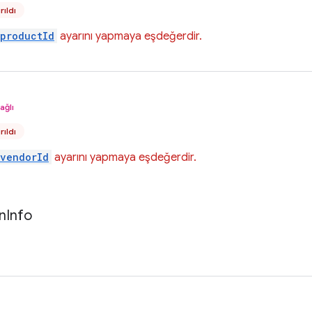
rıldı
.productId
ayarını yapmaya eşdeğerdir.
ağlı
rıldı
.vendorId
ayarını yapmaya eşdeğerdir.
n
Info