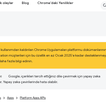
k olaylar
Blog
Chrome'daki Yenilikler
 kullanımdan kaldırılan Chrome Uygulamaları platformu dokümanlarının
cation müşterileri için bu özellik en az Ocak 2025'e kadar desteklenm
ha fazla bilgi edinin.
Google, içerikleri tercih ettiğiniz dile çevirmek için yapay zeka
ır. Yapay zeka çevirilerinde hata olabilir.
s
Apps
Platform Apps APIs