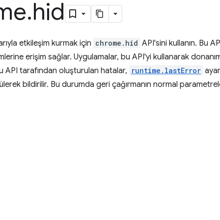
me
.
hid
arıyla etkileşim kurmak için
chrome.hid
API'sini kullanın. Bu A
mlerine erişim sağlar. Uygulamalar, bu API'yi kullanarak donanım
 Bu API tarafından oluşturulan hatalar,
runtime.lastError
ayar
ülerek bildirilir. Bu durumda geri çağırmanın normal parametrel