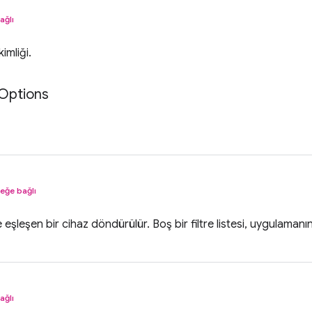
ağlı
imliği.
Options
teğe bağlı
eyle eşleşen bir cihaz döndürülür. Boş bir filtre listesi, uygulamanı
ağlı