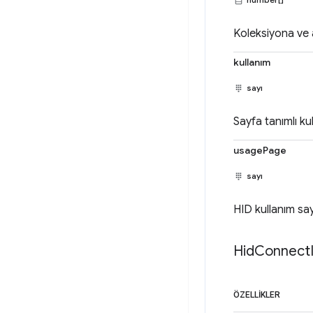
Koleksiyona ve al
kullanım
sayı
Sayfa tanımlı kul
usagePage
sayı
HID kullanım say
Hid
Connect
ÖZELLIKLER