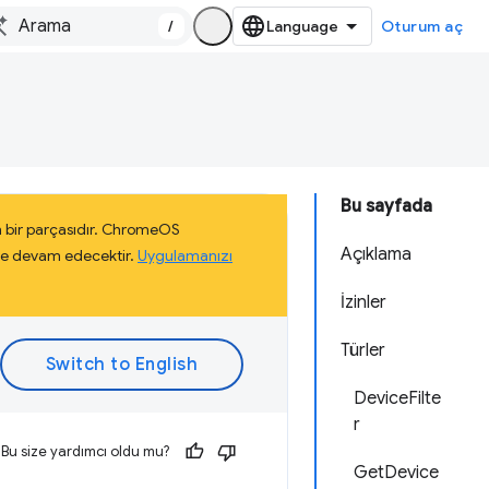
/
Oturum aç
Bu sayfada
 bir parçasıdır. ChromeOS
Açıklama
eye devam edecektir.
Uygulamanızı
İzinler
Türler
DeviceFilte
r
Bu size yardımcı oldu mu?
GetDevice