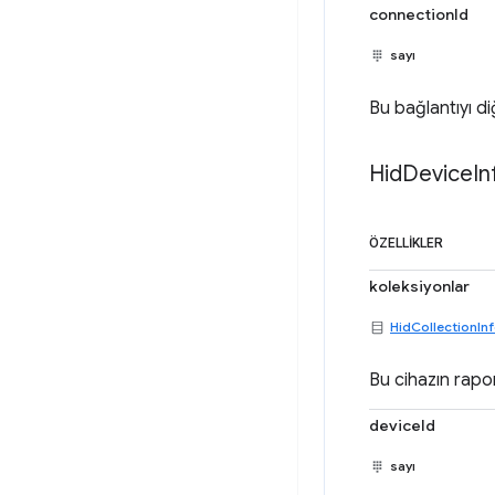
connectionId
sayı
Bu bağlantıyı di
Hid
Device
In
ÖZELLIKLER
koleksiyonlar
HidCollectionIn
Bu cihazın rapor
deviceId
sayı