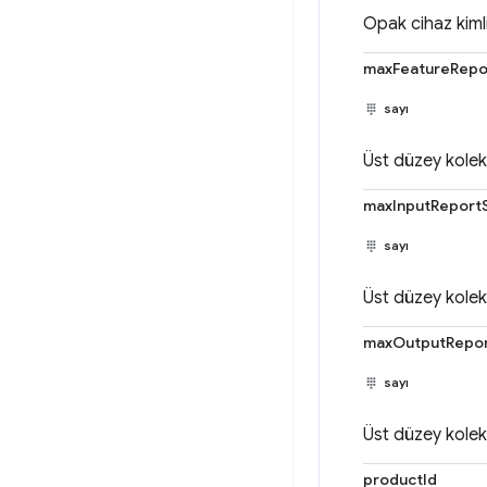
Opak cihaz kimli
maxFeatureRepo
sayı
Üst düzey kole
maxInputReport
sayı
Üst düzey kole
maxOutputRepor
sayı
Üst düzey kole
productId