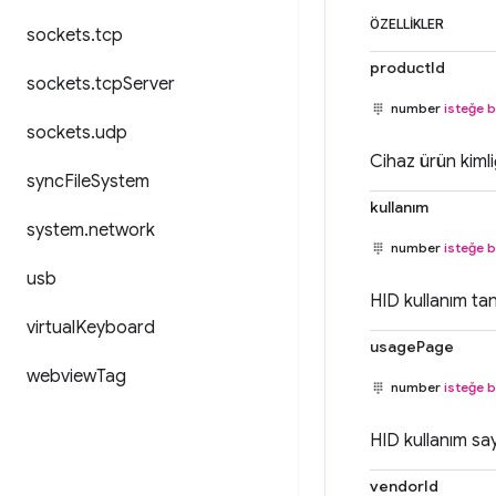
ÖZELLIKLER
sockets
.
tcp
productId
sockets
.
tcp
Server
number
isteğe b
sockets
.
udp
Cihaz ürün kimliğ
sync
File
System
kullanım
system
.
network
number
isteğe b
usb
HID kullanım tan
virtual
Keyboard
usagePage
webview
Tag
number
isteğe b
HID kullanım say
vendorId