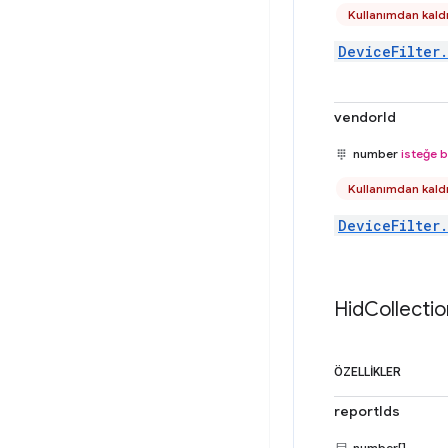
Kullanımdan kaldı
DeviceFilter
vendorId
number
isteğe b
Kullanımdan kaldı
DeviceFilter
Hid
Collectio
ÖZELLIKLER
reportIds
number[]