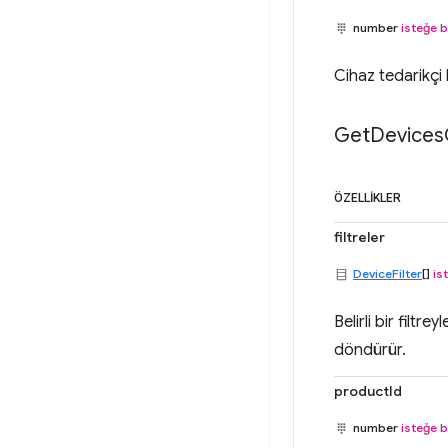
number
isteğe b
Cihaz tedarikçi k
Get
Devices
ÖZELLIKLER
filtreler
DeviceFilter
[]
is
Belirli bir filtr
döndürür.
productId
number
isteğe b