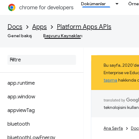
Dokümanlar
Örne
Docs
Apps
Platform Apps APIs
Genel bakış
Başvuru Kaynakları
Bu sayfa, 2020'de
Enterprise ve Edu
taşıma
hakkında da
app
.
runtime
app
.
window
teknolojisini kullan
appview
Tag
bluetooth
Ana Sayfa
Doc
bluetooth
Low
Energy