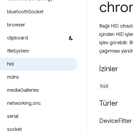
chro
bluetooth
Socket
browser
Bağlı HID cihazl
içinden HID işle
clipboard
işlev görebilir.
file
System
çağırması yürüt
hid
İzinler
mdns
hid
media
Galleries
Türler
networking
.
onc
serial
Device
Filter
socket