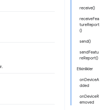
receive()
receiveFea
tureReport
()
send()
sendFeatu
reReport()
r.
Etkinlikler
onDeviceA
dded
onDeviceR
emoved