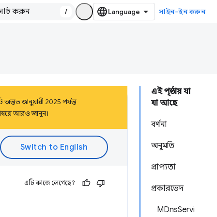
/
সাইন-ইন করুন
এই পৃষ্ঠায় যা
অন্তত জানুয়ারী 2025 পর্যন্ত
যা আছে
িষয়ে আরও জানুন।
বর্ণনা
অনুমতি
প্রাপ্যতা
এটি কাজে লেগেছে?
প্রকারভেদ
MDnsServi