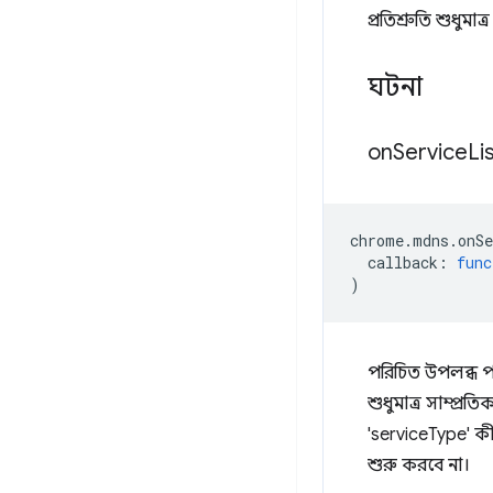
প্রতিশ্রুতি শুধুম
ঘটনা
on
Service
Li
chrome
.
mdns
.
onS
callback
:
func
)
পরিচিত উপলব্ধ পরি
শুধুমাত্র সাম্প্
'serviceType' কী 
শুরু করবে না।