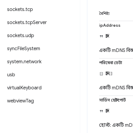
sockets
.
tcp
বৈশিষ্ট্য
sockets
.
tcp
Server
ipAddress
sockets
.
udp
স্ট্রিং
sync
File
System
একটি mDNS বিজ্ঞ
system
.
network
পরিষেবা ডেটা
স্ট্রিং[]
usb
virtual
Keyboard
একটি mDNS বিজ্ঞ
সার্ভিস হোস্টপোর্ট
webview
Tag
স্ট্রিং
হোস্ট: একটি mDN