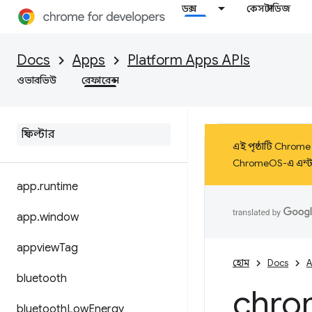
ডক্স
কেস স্টাডিজ
Docs
Apps
Platform Apps APIs
ওভারভিউ
রেফারেন্স
এই পৃষ্ঠাটি Chrome 
ChromeOS-এ এন্টারপ
app
.
runtime
app
.
window
appview
Tag
হোম
Docs
A
bluetooth
chro
bluetooth
Low
Energy