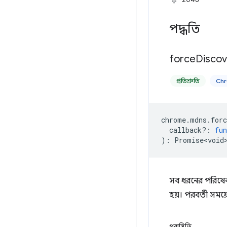
পদ্ধতি
force
Discov
প্রতিশ্রুতি
Chr
chrome
.
mdns
.
forc
callback?
:
fun
)
:
Promise<void
সব ধরনের পরিষেবা
হয়। পরবর্তী সময
পরামিতি