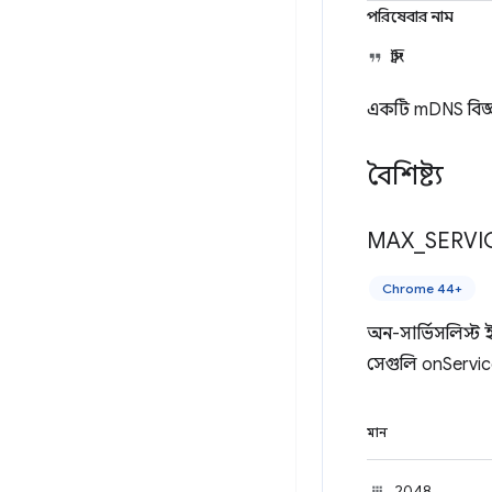
পরিষেবার নাম
স্ট্রিং
একটি mDNS বিজ্ঞ
বৈশিষ্ট্য
MAX
_
SERVI
Chrome 44+
অন-সার্ভিসলিস্ট ই
সেগুলি onServic
মান
2048