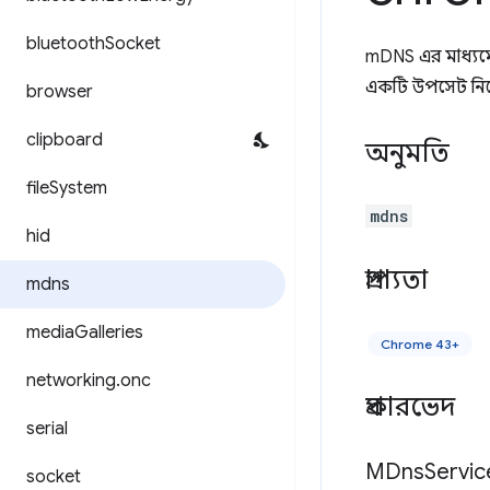
bluetooth
Socket
mDNS এর মাধ্যম
একটি উপসেট নিয়
browser
clipboard
অনুমতি
file
System
mdns
hid
প্রাপ্যতা
mdns
media
Galleries
Chrome 43+
networking
.
onc
প্রকারভেদ
serial
MDns
Servic
socket