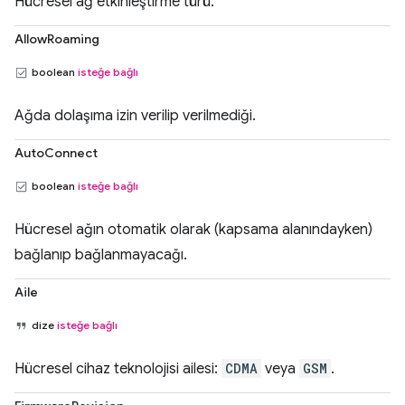
Hücresel ağ etkinleştirme türü.
AllowRoaming
boolean
isteğe bağlı
Ağda dolaşıma izin verilip verilmediği.
AutoConnect
boolean
isteğe bağlı
Hücresel ağın otomatik olarak (kapsama alanındayken)
bağlanıp bağlanmayacağı.
Aile
dize
isteğe bağlı
Hücresel cihaz teknolojisi ailesi:
CDMA
veya
GSM
.