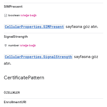
SIMPresent
boolean
isteğe bağlı
CellularProperties.SIMPresent
sayfasına göz atın.
SignalStrength
number
isteğe bağlı
CellularProperties.SignalStrength
sayfasına göz
atın.
Certificate
Pattern
ÖZELLIKLER
EnrollmentURI