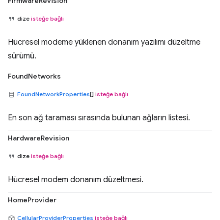
FirmwareRevision
dize
isteğe bağlı
Hücresel modeme yüklenen donanım yazılımı düzeltme
sürümü.
FoundNetworks
FoundNetworkProperties
[]
isteğe bağlı
En son ağ taraması sırasında bulunan ağların listesi.
HardwareRevision
dize
isteğe bağlı
Hücresel modem donanım düzeltmesi.
HomeProvider
CellularProviderProperties
isteğe bağlı