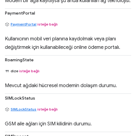
Modem bir ağa kayıtlıysa şu anda kullanılan ağ teknolojisi.
PaymentPortal
PaymentPortal
isteğe bağlı
Kullanıcının mobil veri planına kaydolmak veya planı
değiştirmek için kullanabileceği online ödeme portalı.
RoamingState
dize
isteğe bağlı
Mevcut ağdaki hücresel modemin dolaşım durumu.
SIMLockStatus
SIMLockStatus
isteğe bağlı
GSM aile ağları için SIM kilidinin durumu.