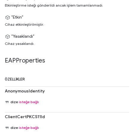
Etkinleştirme isteği gönderildi ancak işlem tamamlanmadı.
"Etkin"
Cihaz etkinleştirilmiştir.
"Yasaklandı"
Cihaz yasaklandı.
EAPProperties
ÖZELLIKLER
AnonymousIdentity
dize
isteğe bağlı
ClientCertPKCS11Id
dize
isteğe bağlı