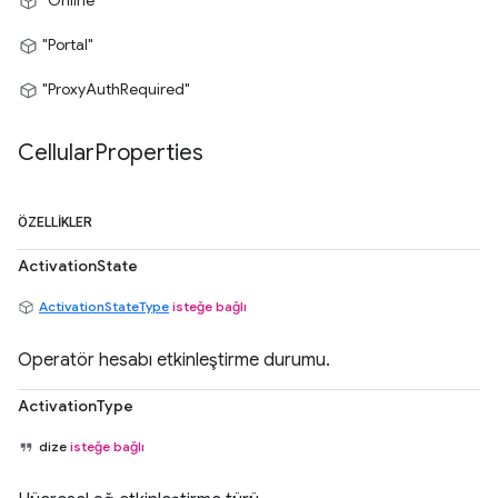
"Online"
"Portal"
"ProxyAuthRequired"
Cellular
Properties
ÖZELLIKLER
ActivationState
ActivationStateType
isteğe bağlı
Operatör hesabı etkinleştirme durumu.
ActivationType
dize
isteğe bağlı