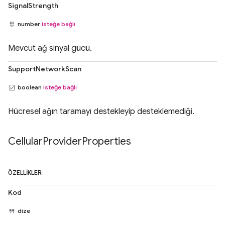
SignalStrength
number
isteğe bağlı
Mevcut ağ sinyal gücü.
SupportNetworkScan
boolean
isteğe bağlı
Hücresel ağın taramayı destekleyip desteklemediği.
Cellular
Provider
Properties
ÖZELLIKLER
Kod
dize