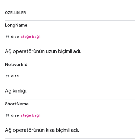
ÖZELLIKLER
LongName
dize
isteğe bağlı
Ağ operatörünün uzun biçimli adı.
NetworkId
dize
Ağ kimliği.
ShortName
dize
isteğe bağlı
Ağ operatörünün kısa biçimli adı.