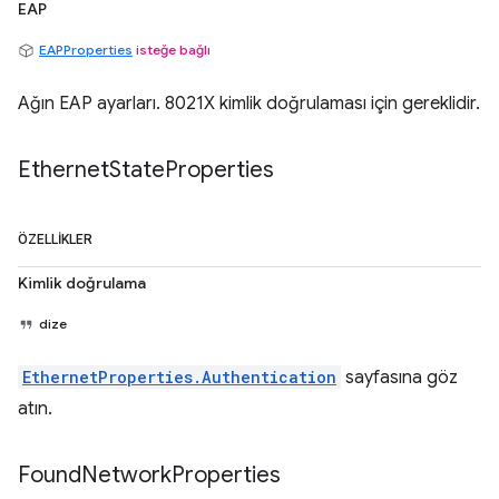
EAP
EAPProperties
isteğe bağlı
Ağın EAP ayarları. 8021X kimlik doğrulaması için gereklidir.
Ethernet
State
Properties
ÖZELLIKLER
Kimlik doğrulama
dize
EthernetProperties.Authentication
sayfasına göz
atın.
Found
Network
Properties