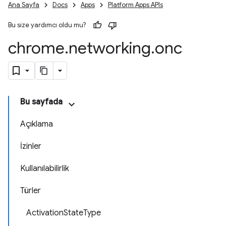
Ana Sayfa
Docs
Apps
Platform Apps APIs
Bu size yardımcı oldu mu?
chrome
.
networking
.
onc
Bu sayfada
Açıklama
İzinler
Kullanılabilirlik
Türler
ActivationStateType