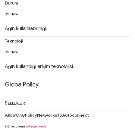
Durum
dize
Ağın kullanılabilirliği.
Teknoloji
dize
Ağın kullandığı erişim teknolojisi.
Global
Policy
ÖZELLIKLER
AllowOnlyPolicyNetworksToAutoconnect
boolean
isteğe bağlı