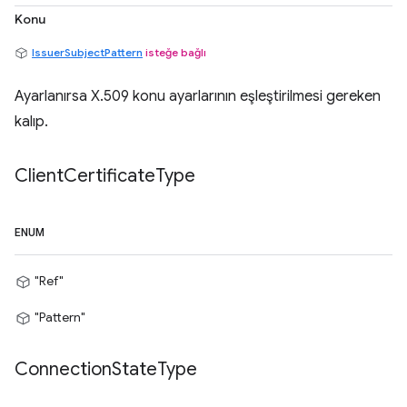
Konu
IssuerSubjectPattern
isteğe bağlı
Ayarlanırsa X.509 konu ayarlarının eşleştirilmesi gereken
kalıp.
Client
Certificate
Type
ENUM
"Ref"
"Pattern"
Connection
State
Type