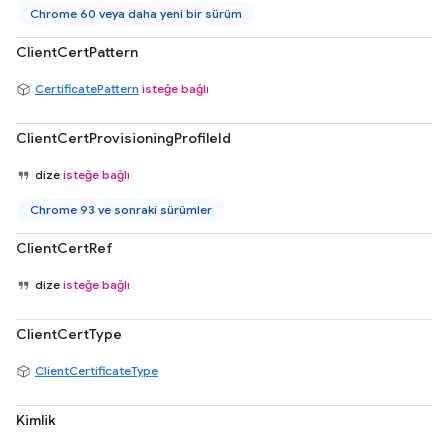
Chrome 60 veya daha yeni bir sürüm
ClientCertPattern
CertificatePattern
isteğe bağlı
ClientCertProvisioningProfileId
dize
isteğe bağlı
Chrome 93 ve sonraki sürümler
ClientCertRef
dize
isteğe bağlı
ClientCertType
ClientCertificateType
Kimlik