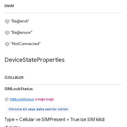
ENUM
"Bağlandı"
"Bağlanıyor"
"NotConnected"
Device
State
Properties
ÖZELLIKLER
SIMLockStatus
SIMLockStatus
isteğe bağlı
Chrome 62 veya daha yeni bir sürüm
Type = Cellular ve SIMPresent = True ise SIM kilidi