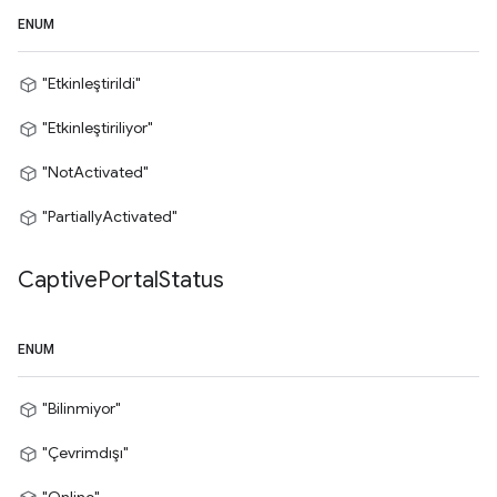
ENUM
"Etkinleştirildi"
"Etkinleştiriliyor"
"NotActivated"
"PartiallyActivated"
Captive
Portal
Status
ENUM
"Bilinmiyor"
"Çevrimdışı"