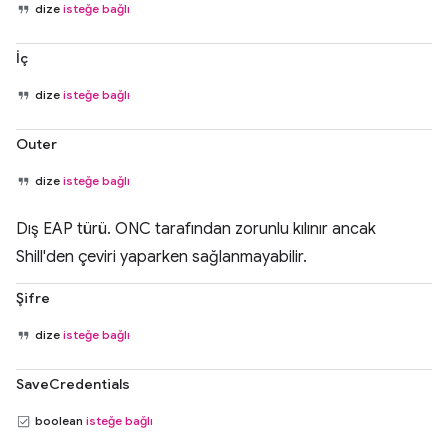
dize
isteğe bağlı
İç
dize
isteğe bağlı
Outer
dize
isteğe bağlı
Dış EAP türü. ONC tarafından zorunlu kılınır ancak
Shill'den çeviri yaparken sağlanmayabilir.
Şifre
dize
isteğe bağlı
SaveCredentials
boolean
isteğe bağlı