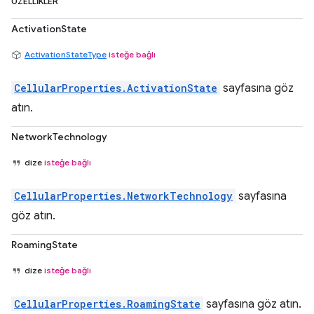
ÖZELLIKLER
ActivationState
ActivationStateType
isteğe bağlı
CellularProperties.ActivationState
sayfasına göz
atın.
NetworkTechnology
dize
isteğe bağlı
CellularProperties.NetworkTechnology
sayfasına
göz atın.
RoamingState
dize
isteğe bağlı
CellularProperties.RoamingState
sayfasına göz atın.