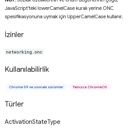
NOT
: Sözlük özelliklerinin ve enum değerlerinin çoğu,
JavaScript'teki lowerCamelCase kuralı yerine ONC
spesifikasyonuna uymak için UpperCamelCase kullanır.
İzinler
networking.onc
Kullanılabilirlik
Chrome 59 ve sonraki sürümler
Yalnızca ChromeOS
Türler
Activation
State
Type