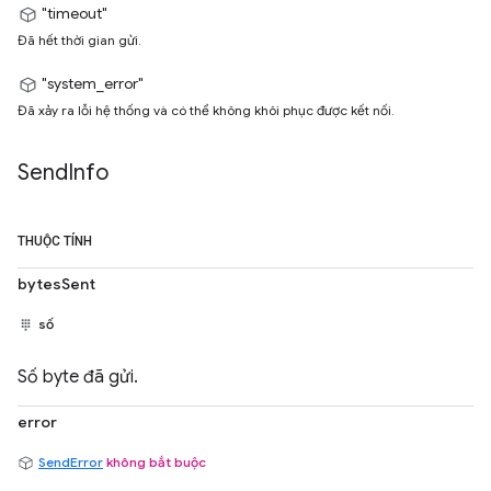
"timeout"
Đã hết thời gian gửi.
"system_error"
Đã xảy ra lỗi hệ thống và có thể không khôi phục được kết nối.
Send
Info
THUỘC TÍNH
bytesSent
số
Số byte đã gửi.
error
SendError
không bắt buộc