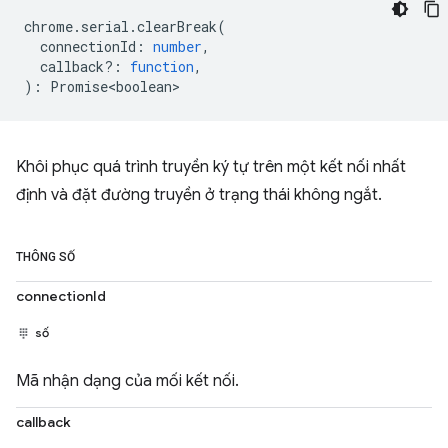
chrome
.
serial
.
clearBreak
(
connectionId
:
number
,
callback?
:
function
,
)
:
Promise<boolean>
Khôi phục quá trình truyền ký tự trên một kết nối nhất
định và đặt đường truyền ở trạng thái không ngắt.
THÔNG SỐ
connectionId
số
Mã nhận dạng của mối kết nối.
callback