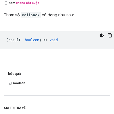
hàm
không bắt buộc
Tham số
callback
có dạng như sau:
(
result
:
boolean
) =>
void
kết quả
boolean
GIÁ TRỊ TRẢ VỀ