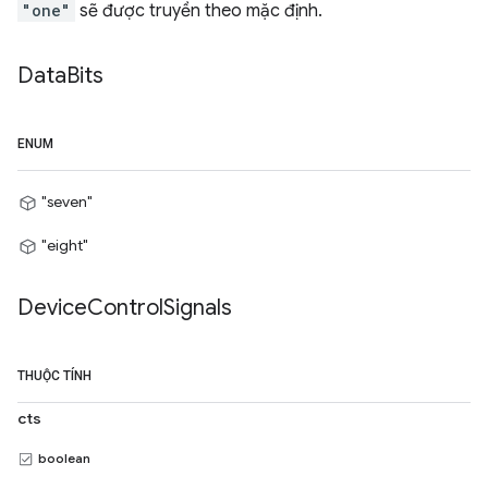
"one"
sẽ được truyền theo mặc định.
Data
Bits
ENUM
"seven"
"eight"
Device
Control
Signals
THUỘC TÍNH
cts
boolean