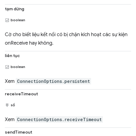
tạm dừng
boolean
Cờ cho biết liệu kết nối có bị chặn kích hoạt các sự kiện
onReceive hay không.
liên tục
boolean
Xem
ConnectionOptions.persistent
receiveTimeout
số
Xem
ConnectionOptions.receiveTimeout
sendTimeout