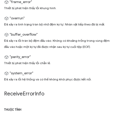
"frame_error"
Thiết bị phát hiện thấy lỗi khung hình.
"overrun"
Đã xảy ra tình trạng tràn bộ nhớ đệm ký tự. Nhân vật tiếp theo đã bị mất.
"buffer_overflow"
Đã xảy ra lỗi tràn bộ đệm đầu vào. Không có khoảng trống trong vùng đệm
đầu vào hoặc một ký tự đã được nhận sau ký tự cuối tệp (EOF).
"parity_error"
Thiết bị phát hiện thấy lỗi chẵn lẻ.
"system_error"
Đã xảy ra lỗi hệ thống và có thể không khôi phục được kết nối.
Receive
Error
Info
THUỘC TÍNH