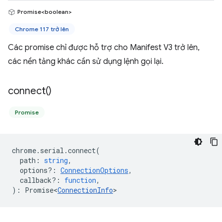
Promise<boolean>
Chrome 117 trở lên
Các promise chỉ được hỗ trợ cho Manifest V3 trở lên,
các nền tảng khác cần sử dụng lệnh gọi lại.
connect(
)
Promise
chrome
.
serial
.
connect
(
path
:
string
,
options?
:
ConnectionOptions
,
callback?
:
function
,
)
:
Promise<
ConnectionInfo
>