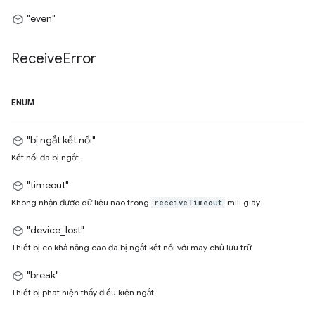
"even"
Receive
Error
ENUM
"bị ngắt kết nối"
Kết nối đã bị ngắt.
"timeout"
Không nhận được dữ liệu nào trong
mili giây.
receiveTimeout
"device_lost"
Thiết bị có khả năng cao đã bị ngắt kết nối với máy chủ lưu trữ.
"break"
Thiết bị phát hiện thấy điều kiện ngắt.