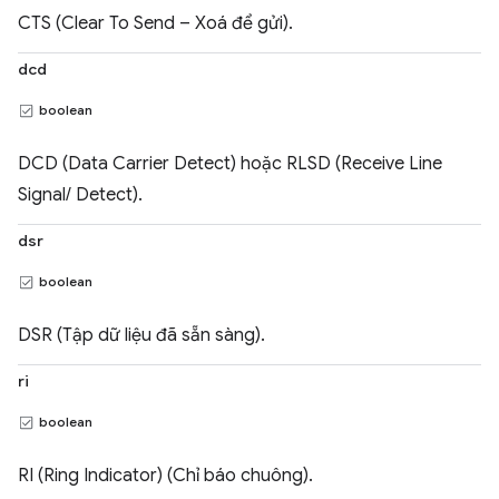
CTS (Clear To Send – Xoá để gửi).
dcd
boolean
DCD (Data Carrier Detect) hoặc RLSD (Receive Line
Signal/ Detect).
dsr
boolean
DSR (Tập dữ liệu đã sẵn sàng).
ri
boolean
RI (Ring Indicator) (Chỉ báo chuông).