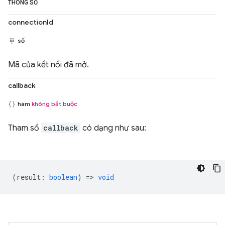
THÔNG SỐ
connectionId
số
Mã của kết nối đã mở.
callback
hàm
không bắt buộc
Tham số
callback
có dạng như sau:
(
result
:
boolean
) =>
void