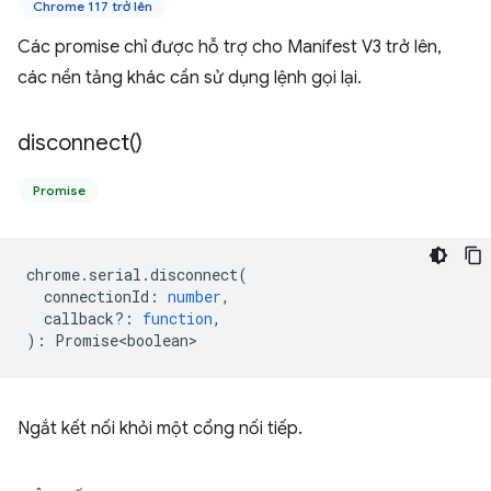
Chrome 117 trở lên
Các promise chỉ được hỗ trợ cho Manifest V3 trở lên,
các nền tảng khác cần sử dụng lệnh gọi lại.
disconnect(
)
Promise
chrome
.
serial
.
disconnect
(
connectionId
:
number
,
callback?
:
function
,
)
:
Promise<boolean>
Ngắt kết nối khỏi một cổng nối tiếp.