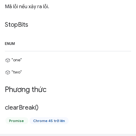
Mã lỗi nếu xảy ra lỗi.
Stop
Bits
ENUM
"one"
"two"
Phương thức
clear
Break(
)
Promise
Chrome 45 trở lên