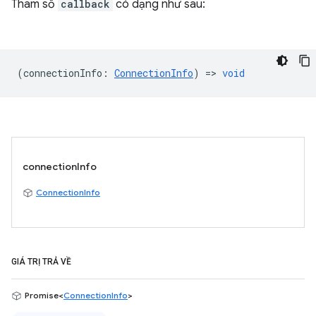
Tham số
callback
có dạng như sau:
(
connectionInfo
:
ConnectionInfo
) =>
void
connectionInfo
ConnectionInfo
GIÁ TRỊ TRẢ VỀ
Promise<
ConnectionInfo
>