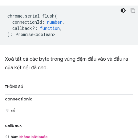
chrome
.
serial
.
flush
(
connectionId
:
number
,
callback?
:
function
,
)
:
Promise<boolean>
Xoá tất cả các byte trong vùng đệm đầu vào và đầu ra
của kết nối đã cho.
THÔNG SỐ
connectionId
số
callback
hàm
không bắt buộc