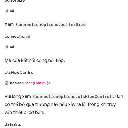
bufferSize
số
Xem
ConnectionOptions.bufferSize
connectionId
số
Mã của kết nối cổng nối tiếp.
ctsFlowControl
boolean
không bắt buộc
Vui lòng xem
ConnectionOptions.ctsFlowControl
. Bạn
có thể bỏ qua trường này nếu xảy ra lỗi trong khi truy
vấn thiết bị cơ bản.
dataBits