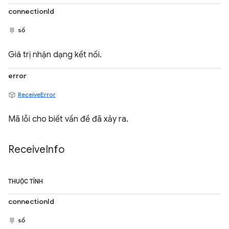
connectionId
số
Giá trị nhận dạng kết nối.
error
ReceiveError
Mã lỗi cho biết vấn đề đã xảy ra.
Receive
Info
THUỘC TÍNH
connectionId
số