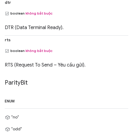
dtr
boolean
không bắt buộc
DTR (Data Terminal Ready).
rts
boolean
không bắt buộc
RTS (Request To Send – Yêu cầu gửi).
Parity
Bit
ENUM
"no"
"odd"