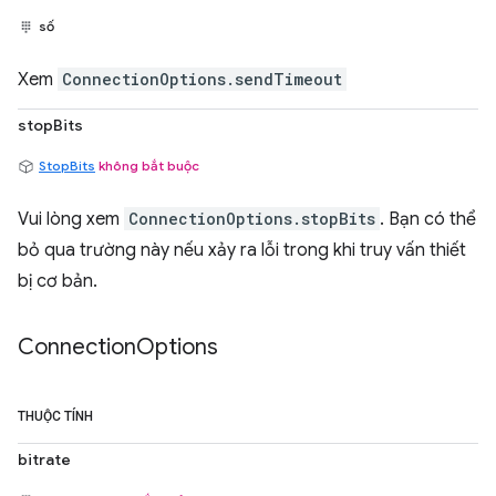
số
Xem
ConnectionOptions.sendTimeout
stopBits
StopBits
không bắt buộc
Vui lòng xem
ConnectionOptions.stopBits
. Bạn có thể
bỏ qua trường này nếu xảy ra lỗi trong khi truy vấn thiết
bị cơ bản.
Connection
Options
THUỘC TÍNH
bitrate