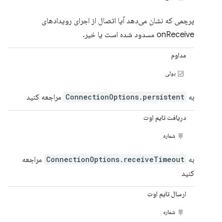
پرچمی که نشان می‌دهد آیا اتصال از اجرای رویدادهای
onReceive مسدود شده است یا خیر.
مداوم
بولی
به
ConnectionOptions.persistent
مراجعه کنید
دریافت تایم اوت
شماره
به
ConnectionOptions.receiveTimeout
مراجعه
کنید
ارسال تایم اوت
شماره