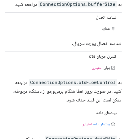
به
ConnectionOptions.bufferSize
مراجعه کنید
شناسه اتصال
شماره
شناسه اتصال پورت سریال.
کنترل جریان cts
بولی
اختیاری
به
ConnectionOptions.ctsFlowControl
مراجعه
کنید. در صورت بروز خطا هنگام پرس‌وجو از دستگاه مربوطه،
ممکن است این فیلد حذف شود.
بیت‌های داده
بیت‌های داده
اختیاری
ConnectionOptions.dataBits