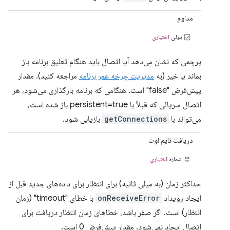
مداوم
بولی
اختیاری
پرچمی که نشان می‌دهد آیا اتصال باید هنگام تعلیق برنامه باز
بماند یا خیر (به
مدیریت چرخه عمر برنامه
مراجعه کنید). مقدار
پیش‌فرض "false" است. هنگامی که برنامه بارگذاری می‌شود، هر
اتصال سریالی که قبلاً با persistent=true باز شده است،
می‌تواند با
getConnections
بازیابی شود.
دریافت تایم اوت
شماره
اختیاری
حداکثر زمان (به میلی ثانیه) برای انتظار برای داده‌های جدید قبل از
ایجاد رویداد
onReceiveError
با خطای "timeout" (زمان
انتظار) است. اگر صفر باشد، خطاهای زمان انتظار دریافت برای
اتصال ایجاد نمی‌شود. مقدار پیش‌فرض 0 است.