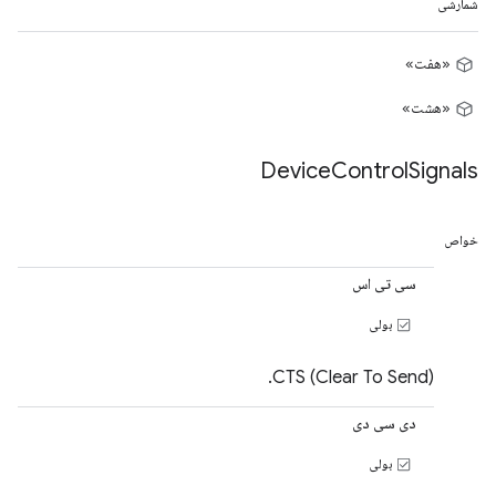
شمارشی
«هفت»
«هشت»
Device
Control
Signals
خواص
سی تی اس
بولی
CTS (Clear To Send).
دی سی دی
بولی