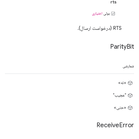
rts
بولی
اختیاری
RTS (درخواست ارسال).
Parity
Bit
شمارشی
«نه»
"عجیب"
«حتی»
Receive
Error