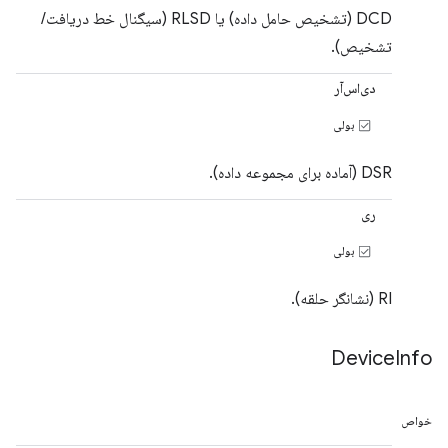
DCD (تشخیص حامل داده) یا RLSD (سیگنال خط دریافت/
تشخیص).
دی‌اس‌آر
بولی
DSR (آماده برای مجموعه داده).
ری
بولی
RI (نشانگر حلقه).
Device
Info
خواص