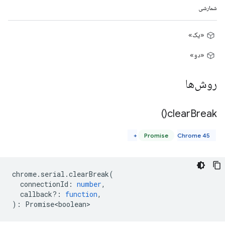
شمارشی
«یک»
«دو»
روش‌ها
)
clear
Break(
Promise
Chrome 45+
chrome
.
serial
.
clearBreak
(
connectionId
:
number
,
callback?
:
function
,
)
:
Promise<boolean>