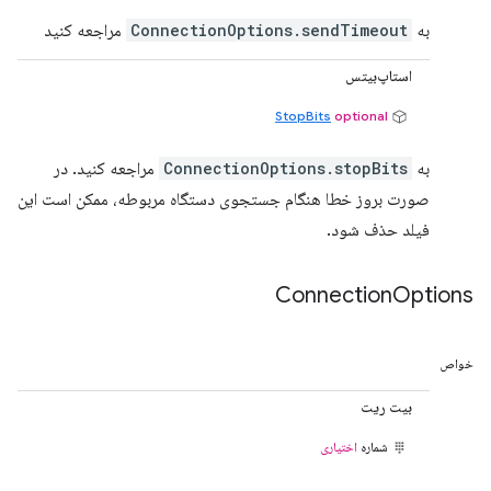
به
ConnectionOptions.sendTimeout
مراجعه کنید
استاپ‌بیتس
StopBits
optional
به
ConnectionOptions.stopBits
مراجعه کنید. در
صورت بروز خطا هنگام جستجوی دستگاه مربوطه، ممکن است این
فیلد حذف شود.
Connection
Options
خواص
بیت ریت
شماره
اختیاری