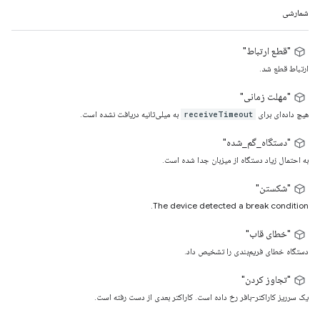
شمارشی
"قطع ارتباط"
ارتباط قطع شد.
"مهلت زمانی"
هیچ داده‌ای برای
به میلی‌ثانیه دریافت نشده است.
receiveTimeout
"دستگاه_گم_شده"
به احتمال زیاد دستگاه از میزبان جدا شده است.
"شکستن"
The device detected a break condition.
"خطای قاب"
دستگاه خطای فریم‌بندی را تشخیص داد.
"تجاوز کردن"
یک سرریز کاراکتر-بافر رخ داده است. کاراکتر بعدی از دست رفته است.