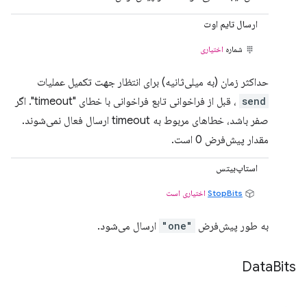
ارسال تایم اوت
شماره
اختیاری
حداکثر زمان (به میلی‌ثانیه) برای انتظار جهت تکمیل عملیات
send
، قبل از فراخوانی تابع فراخوانی با خطای "timeout". اگر
صفر باشد، خطاهای مربوط به timeout ارسال فعال نمی‌شوند.
مقدار پیش‌فرض 0 است.
استاپ‌بیتس
StopBits
اختیاری است
به طور پیش‌فرض
"one"
ارسال می‌شود.
Data
Bits