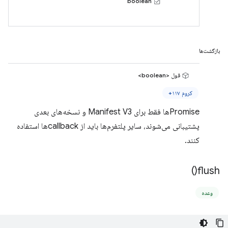
boolean
بازگشت‌ها
قول <boolean>
کروم ۱۱۷+
Promiseها فقط برای Manifest V3 و نسخه‌های بعدی
پشتیبانی می‌شوند، سایر پلتفرم‌ها باید از callbackها استفاده
کنند.
)
flush(
وعده