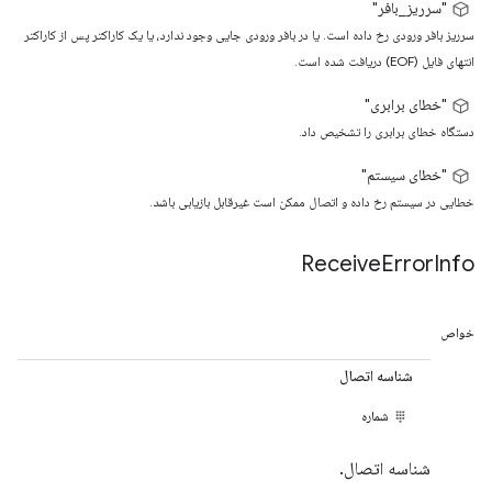
"سرریز_بافر"
سرریز بافر ورودی رخ داده است. یا در بافر ورودی جایی وجود ندارد، یا یک کاراکتر پس از کاراکتر
انتهای فایل (EOF) دریافت شده است.
"خطای برابری"
دستگاه خطای برابری را تشخیص داد.
"خطای سیستم"
خطایی در سیستم رخ داده و اتصال ممکن است غیرقابل بازیابی باشد.
Receive
Error
Info
خواص
شناسه اتصال
شماره
شناسه اتصال.