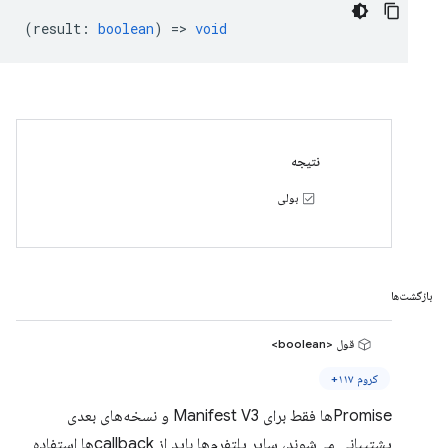
(
result
:
boolean
) =>
void
نتیجه
بولی
بازگشت‌ها
قول <boolean>
کروم ۱۱۷+
Promiseها فقط برای Manifest V3 و نسخه‌های بعدی
پشتیبانی می‌شوند، سایر پلتفرم‌ها باید از callbackها استفاده