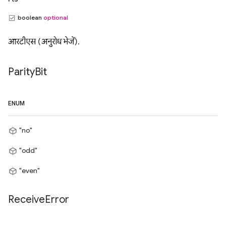
boolean
optional
आरटीएस (अनुरोध भेजें).
Parity
Bit
ENUM
"no"
"odd"
"even"
Receive
Error