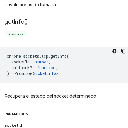
devoluciones de llamada.
get
Info(
)
Promesa
chrome
.
sockets
.
tcp
.
getInfo
(
socketId
:
number
,
callback?
:
function
,
)
:
Promise<
SocketInfo
>
Recupera el estado del socket determinado.
PARÁMETROS
socketId