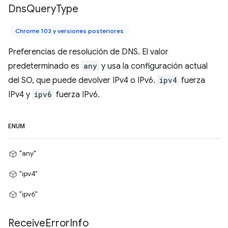
Dns
Query
Type
Chrome 103 y versiones posteriores
Preferencias de resolución de DNS. El valor
predeterminado es
any
y usa la configuración actual
del SO, que puede devolver IPv4 o IPv6.
ipv4
fuerza
IPv4 y
ipv6
fuerza IPv6.
ENUM
"any"
"ipv4"
"ipv6"
Receive
Error
Info