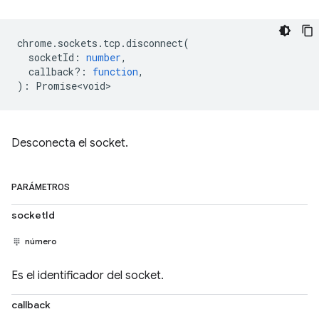
chrome
.
sockets
.
tcp
.
disconnect
(
socketId
:
number
,
callback?
:
function
,
)
:
Promise<void>
Desconecta el socket.
PARÁMETROS
socketId
número
Es el identificador del socket.
callback