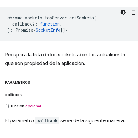
chrome
.
sockets
.
tcpServer
.
getSockets
(
callback?
:
function
,
)
:
Promise<
SocketInfo
[]
>
Recupera la lista de los sockets abiertos actualmente
que son propiedad de la aplicación.
PARÁMETROS
callback
función
opcional
El parámetro
callback
se ve de la siguiente manera: