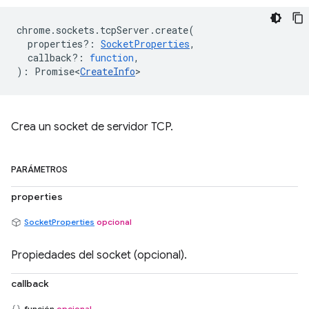
chrome
.
sockets
.
tcpServer
.
create
(
properties?
:
SocketProperties
,
callback?
:
function
,
)
:
Promise<
CreateInfo
>
Crea un socket de servidor TCP.
PARÁMETROS
properties
SocketProperties
opcional
Propiedades del socket (opcional).
callback
función
opcional