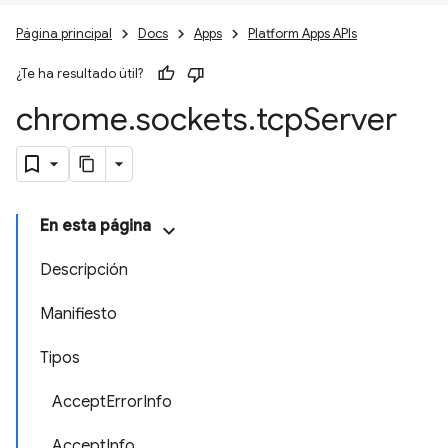
Página principal
Docs
Apps
Platform Apps APIs
¿Te ha resultado útil?
chrome
.
sockets
.
tcp
Server
En esta página
Descripción
Manifiesto
Tipos
AcceptErrorInfo
AcceptInfo