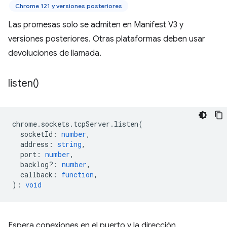
Chrome 121 y versiones posteriores
Las promesas solo se admiten en Manifest V3 y
versiones posteriores. Otras plataformas deben usar
devoluciones de llamada.
listen(
)
chrome
.
sockets
.
tcpServer
.
listen
(
socketId
:
number
,
address
:
string
,
port
:
number
,
backlog?
:
number
,
callback
:
function
,
)
:
void
Espera conexiones en el puerto y la dirección