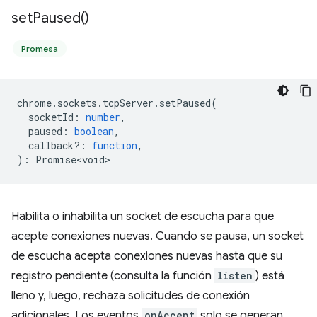
set
Paused(
)
Promesa
chrome
.
sockets
.
tcpServer
.
setPaused
(
socketId
:
number
,
paused
:
boolean
,
callback?
:
function
,
)
:
Promise<void>
Habilita o inhabilita un socket de escucha para que
acepte conexiones nuevas. Cuando se pausa, un socket
de escucha acepta conexiones nuevas hasta que su
registro pendiente (consulta la función
listen
) está
lleno y, luego, rechaza solicitudes de conexión
adicionales. Los eventos
onAccept
solo se generan