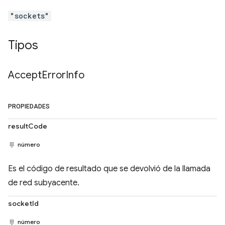
"sockets"
Tipos
Accept
Error
Info
PROPIEDADES
resultCode
número
Es el código de resultado que se devolvió de la llamada
de red subyacente.
socketId
número