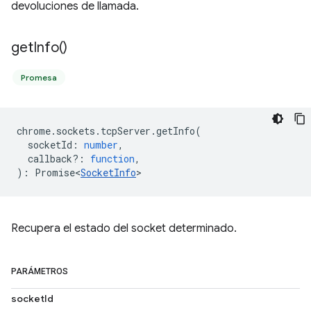
devoluciones de llamada.
get
Info(
)
Promesa
chrome
.
sockets
.
tcpServer
.
getInfo
(
socketId
:
number
,
callback?
:
function
,
)
:
Promise<
SocketInfo
>
Recupera el estado del socket determinado.
PARÁMETROS
socketId