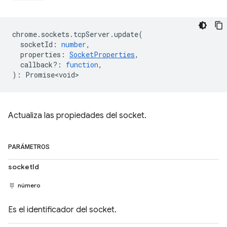
chrome
.
sockets
.
tcpServer
.
update
(
socketId
:
number
,
properties
:
SocketProperties
,
callback?
:
function
,
)
:
Promise<void>
Actualiza las propiedades del socket.
PARÁMETROS
socketId
número
Es el identificador del socket.