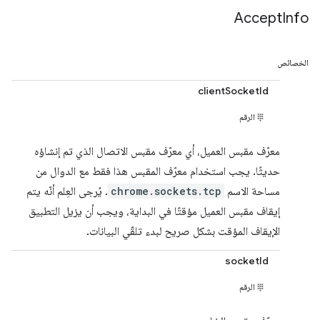
Accept
Info
الخصائص
clientSocketId
الرقم
معرّف مقبس العميل، أي معرّف مقبس الاتصال الذي تم إنشاؤه
حديثًا. يجب استخدام معرّف المقبس هذا فقط مع الدوال من
مساحة الاسم
chrome.sockets.tcp
. يُرجى العِلم أنّه يتم
إيقاف مقبس العميل مؤقتًا في البداية، ويجب أن يزيل التطبيق
الإيقاف المؤقت بشكل صريح لبدء تلقّي البيانات.
socketId
الرقم