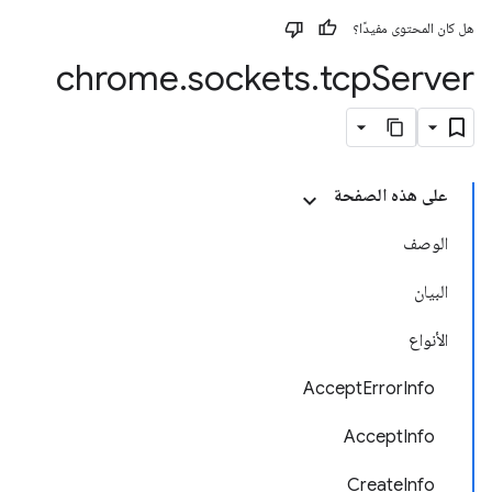
هل كان المحتوى مفيدًا؟
chrome
.
sockets
.
tcp
Server
على هذه الصفحة
الوصف
البيان
الأنواع
AcceptErrorInfo
AcceptInfo
CreateInfo