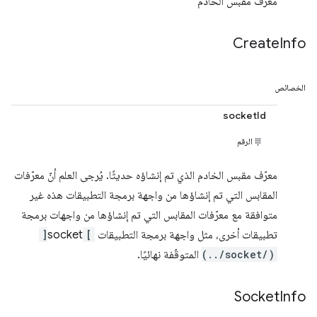
معرّف مقبس الخادم
Create
Info
الخصائص
socketId
الرقم
معرّف مقبس الخادم الذي تم إنشاؤه حديثًا. يُرجى العلم أنّ معرّفات
المقابس التي تم إنشاؤها من واجهة برمجة التطبيقات هذه غير
متوافقة مع معرّفات المقابس التي تم إنشاؤها من واجهات برمجة
تطبيقات أخرى، مثل واجهة برمجة التطبيقات
[
socket
]
(../socket/)
المتوقّفة نهائيًا.
Socket
Info