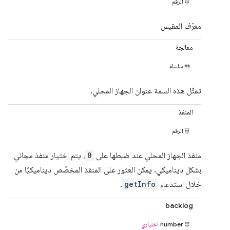
الرقم
معرّف المقبس
معالجة
سلسلة
تمثّل هذه السمة عنوان الجهاز المحلي.
المنفذ
الرقم
منفذ الجهاز المحلي عند ضبطها على
0
، يتم اختيار منفذ مجاني
بشكل ديناميكي. يمكن العثور على المنفذ المخصّص ديناميكيًا من
خلال استدعاء
getInfo
.
backlog
number
اختياري