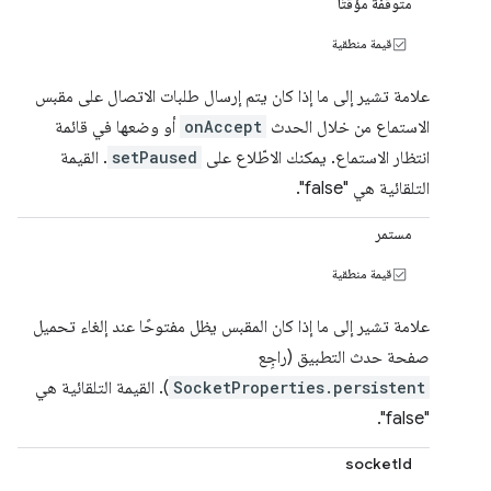
متوقفة مؤقتًا
قيمة منطقية
علامة تشير إلى ما إذا كان يتم إرسال طلبات الاتصال على مقبس
الاستماع من خلال الحدث
onAccept
أو وضعها في قائمة
انتظار الاستماع. يمكنك الاطّلاع على
setPaused
. القيمة
التلقائية هي "false".
مستمر
قيمة منطقية
علامة تشير إلى ما إذا كان المقبس يظل مفتوحًا عند إلغاء تحميل
صفحة حدث التطبيق (راجِع
SocketProperties.persistent
). القيمة التلقائية هي
"false".
socketId