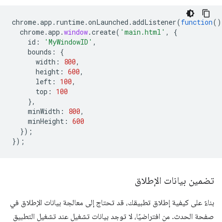
chrome
.
app
.
runtime
.
onLaunched
.
addListener
(
function
()
chrome
.
app
.
window
.
create
(
'main.html'
,
{
id
:
'MyWindowID'
,
bounds
:
{
width
:
800
,
height
:
600
,
left
:
100
,
top
:
100
},
minWidth
:
800
,
minHeight
:
600
});
});
تضمين بيانات الإطلاق
بناءً على كيفية إطلاق تطبيقك، قد تحتاج إلى معالجة بيانات الإطلاق في
صفحة الحدث. من افتراضيًا، لا توجد بيانات تشغيل عند تشغيل التطبيق