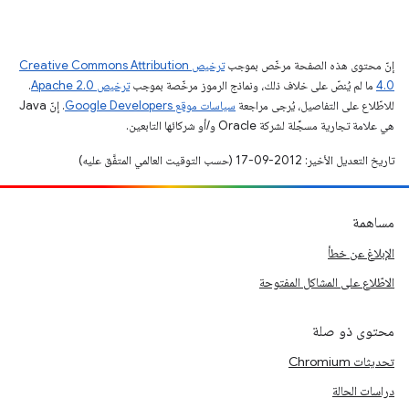
إنّ محتوى هذه الصفحة مرخّص بموجب
ترخيص Creative Commons Attribution
4.0‏
ما لم يُنصّ على خلاف ذلك، ونماذج الرموز مرخّصة بموجب
ترخيص Apache 2.0‏
.
للاطّلاع على التفاصيل، يُرجى مراجعة
سياسات موقع Google Developers‏
. إنّ Java
هي علامة تجارية مسجَّلة لشركة Oracle و/أو شركائها التابعين.
تاريخ التعديل الأخير: 2012-09-17 (حسب التوقيت العالمي المتفَّق عليه)
مساهمة
الإبلاغ عن خطأ
الاطّلاع على المشاكل المفتوحة
محتوى ذو صلة
تحديثات Chromium
دراسات الحالة