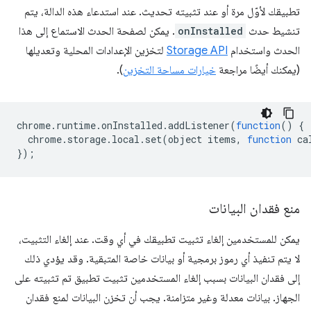
تطبيقك لأوّل مرة أو عند تثبيته تحديث. عند استدعاء هذه الدالة، يتم
تنشيط حدث
onInstalled
. يمكن لصفحة الحدث الاستماع إلى هذا
الحدث واستخدام
Storage API
لتخزين الإعدادات المحلية وتعديلها
(يمكنك أيضًا مراجعة
خيارات مساحة التخزين
).
chrome
.
runtime
.
onInstalled
.
addListener
(
function
()
{
chrome
.
storage
.
local
.
set
(
object
items
,
function
ca
});
منع فقدان البيانات
يمكن للمستخدمين إلغاء تثبيت تطبيقك في أي وقت. عند إلغاء التثبيت،
لا يتم تنفيذ أي رموز برمجية أو بيانات خاصة المتبقية. وقد يؤدي ذلك
إلى فقدان البيانات بسبب إلغاء المستخدمين تثبيت تطبيق تم تثبيته على
الجهاز. بيانات معدلة وغير متزامنة. يجب أن تخزن البيانات لمنع فقدان