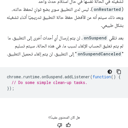
تشغيله في الحالة نفسها في حال استلام حدث واحد
(
onRestarted
). ليس لدى التطبيق سوى بضع ثوانٍ لحفظ حالته،
وبعد ذلك سيتم أنه من الأفضل حفظ حالة التطبيق تدريجيًا أثناء تشغيله
بشكل طبيعي.
بعد تلقّي
onSuspend
، لن يتم إرسال أي أحداث أخرى إلى التطبيق، ما
لم يتم تعليق الحساب الإلغاء لسبب ما. في هذه الحالة، سيتم تسليم
"
onSuspendCanceled
" إلى التطبيق. لن يتم إلغاء تحميل التطبيق.
chrome
.
runtime
.
onSuspend
.
addListener
(
function
()
{
// Do some simple clean-up tasks.
});
هل كان المحتوى مفيدًا؟