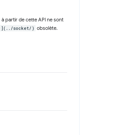
à partir de cette API ne sont
](../socket/)
obsolète.