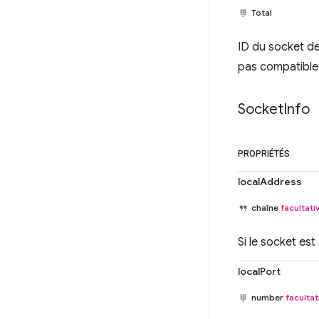
Total
ID du socket de
pas compatibles
Socket
Info
PROPRIÉTÉS
localAddress
chaîne
facultati
Si le socket est
localPort
number
facultat