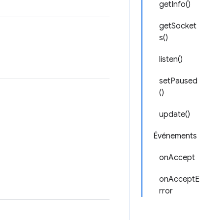
getInfo()
getSocket
s()
listen()
setPaused
()
update()
Événements
onAccept
onAcceptE
rror