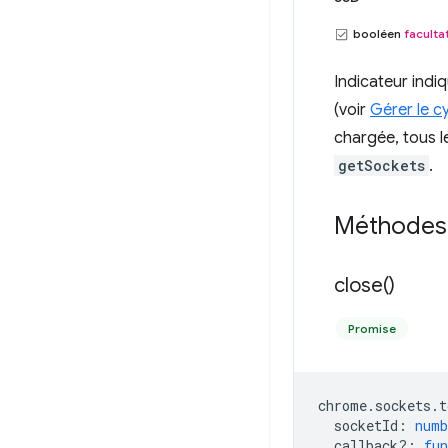
booléen
facultat
Indicateur indi
(voir
Gérer le cy
chargée, tous 
getSockets
.
Méthodes
close(
)
Promise
chrome
.
sockets
.
t
socketId
:
numb
callback?
:
fun