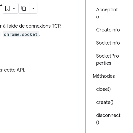
r
AcceptInf
o
 à l'aide de connexions TCP.
CreateInfo
PI
chrome.socket
.
SocketInfo
SocketPro
perties
er cette API.
Méthodes
close()
create()
disconnect
()