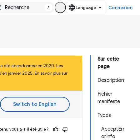
/
Connexion
Sur cette
i a été abandonnée en 2020. Les
page
en janvier 2025. En savoir plus sur
Description
Fichier
manifeste
Types
AcceptErr
enu vous a-t-il été utile ?
orInfo