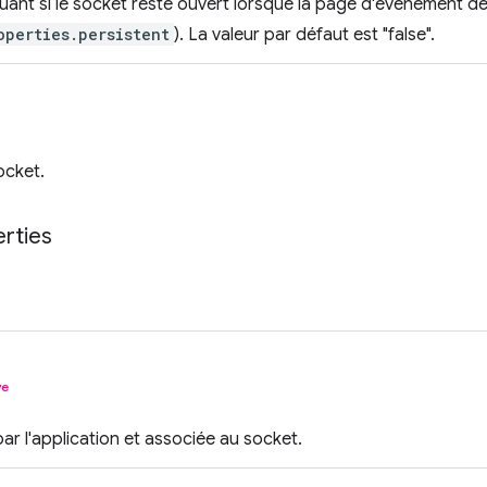
quant si le socket reste ouvert lorsque la page d'événement de
operties.persistent
). La valeur par défaut est "false".
ocket.
rties
ve
par l'application et associée au socket.