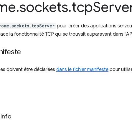
me
.
sockets
.
tcp
Serve
rome.sockets.tcpServer
pour créer des applications serveur
ace la fonctionnalité TCP qui se trouvait auparavant dans l'A
nifeste
tes doivent être déclarées
dans le fichier manifeste
pour utilis
r
Info