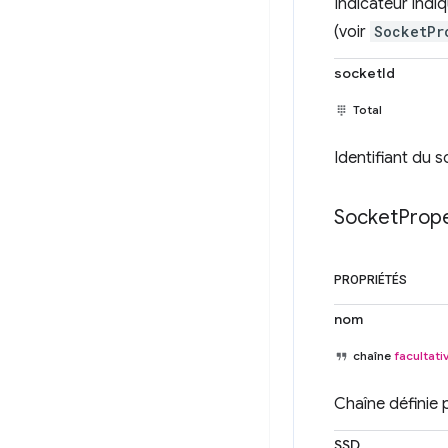
Indicateur indi
(voir
SocketPr
socketId
Total
Identifiant du s
Socket
Prope
PROPRIÉTÉS
nom
chaîne
facultati
Chaîne définie 
SSD