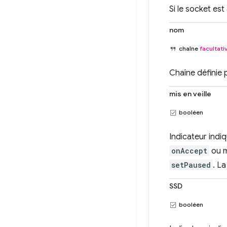
Si le socket est 
nom
chaîne
facultati
Chaîne définie 
mis en veille
booléen
Indicateur indi
onAccept
ou m
setPaused
. La
SSD
booléen