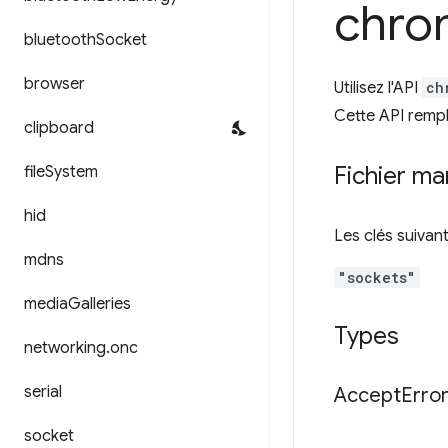
chro
bluetooth
Socket
browser
Utilisez l'API
ch
Cette API rempl
clipboard
Fichier ma
file
System
hid
Les clés suivan
mdns
"sockets"
media
Galleries
Types
networking
.
onc
serial
Accept
Erro
socket