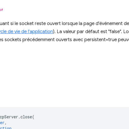
if
quant si le socket reste ouvert lorsque la page d'événement de
cle de vie de l'application
). La valeur par défaut est "false". L
les sockets précédemment ouverts avec persistent=true peuv
cpServer
.
close
(
er
,
ction
,