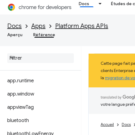
Docs
Études de 
Docs
Apps
Platform Apps APIs
Aperçu
Référence
Cette page fait p
clients Enterprise
la
migration de vo
app
.
runtime
app
.
window
votre langue préf
appview
Tag
bluetooth
Accueil
Docs
bluetooth
Low
Energy