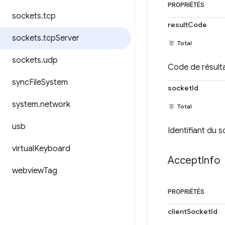
PROPRIÉTÉS
sockets
.
tcp
resultCode
sockets
.
tcp
Server
Total
sockets
.
udp
Code de résulta
sync
File
System
socketId
system
.
network
Total
usb
Identifiant du 
virtual
Keyboard
Accept
Info
webview
Tag
PROPRIÉTÉS
clientSocketId