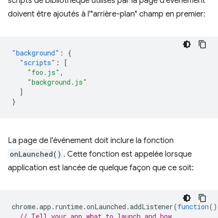
scripts de bibliothèque utilisés par la page d'événement
doivent être ajoutés à l'"arrière-plan" champ en premier:
"background"
:
{
"scripts"
:
[
"foo.js"
,
"background.js"
]
}
La page de l'événement doit inclure la fonction
onLaunched()
. Cette fonction est appelée lorsque
application est lancée de quelque façon que ce soit:
chrome
.
app
.
runtime
.
onLaunched
.
addListener
(
function
()
// Tell your app what to launch and how.