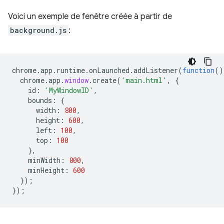
Voici un exemple de fenêtre créée à partir de
background.js
:
chrome
.
app
.
runtime
.
onLaunched
.
addListener
(
function
()
chrome
.
app
.
window
.
create
(
'main.html'
,
{
id
:
'MyWindowID'
,
bounds
:
{
width
:
800
,
height
:
600
,
left
:
100
,
top
:
100
},
minWidth
:
800
,
minHeight
:
600
});
});