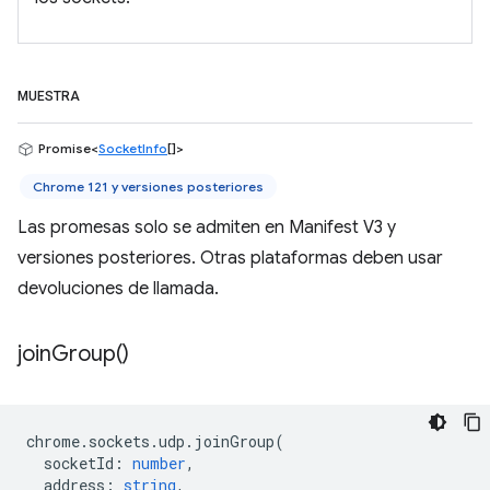
MUESTRA
Promise<
SocketInfo
[]>
Chrome 121 y versiones posteriores
Las promesas solo se admiten en Manifest V3 y
versiones posteriores. Otras plataformas deben usar
devoluciones de llamada.
join
Group(
)
chrome
.
sockets
.
udp
.
joinGroup
(
socketId
:
number
,
address
:
string
,