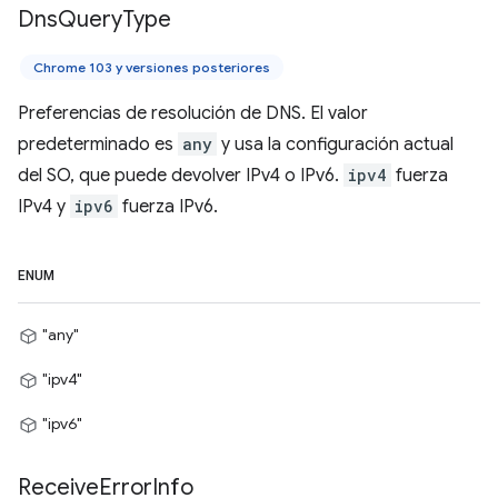
Dns
Query
Type
Chrome 103 y versiones posteriores
Preferencias de resolución de DNS. El valor
predeterminado es
any
y usa la configuración actual
del SO, que puede devolver IPv4 o IPv6.
ipv4
fuerza
IPv4 y
ipv6
fuerza IPv6.
ENUM
"any"
"ipv4"
"ipv6"
Receive
Error
Info