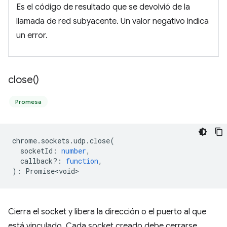
Es el código de resultado que se devolvió de la
llamada de red subyacente. Un valor negativo indica
un error.
close(
)
Promesa
chrome
.
sockets
.
udp
.
close
(
socketId
:
number
,
callback?
:
function
,
)
:
Promise<void>
Cierra el socket y libera la dirección o el puerto al que
está vinculado. Cada socket creado debe cerrarse