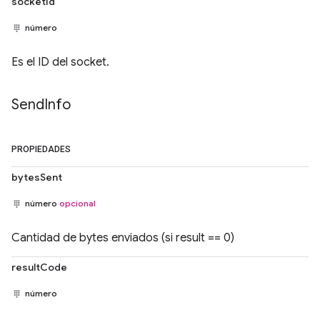
socketId
número
Es el ID del socket.
Send
Info
PROPIEDADES
bytesSent
número
opcional
Cantidad de bytes enviados (si result == 0)
resultCode
número