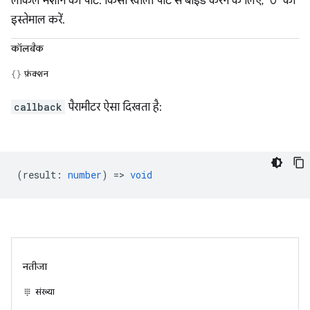
लोकल मशीन का पोर्ट. किसी खाली पोर्ट से बाइंड करने के लिए, "0" का
इस्तेमाल करें.
कॉलबैक
फ़ंक्शन
callback
पैरामीटर ऐसा दिखता है:
(
result
:
number
) =>
void
नतीजा
संख्या