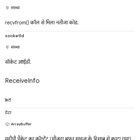
संख्या
recvfrom() कॉल से मिला नतीजा कोड.
socketId
संख्या
सॉकेट आईडी.
Receive
Info
प्रॉपर्टी
डेटा
ArrayBuffer
यूडीपी पैकेट का कॉन्टेंट (मौजूदा बफ़र साइज़ के हिसाब से काटा गया).