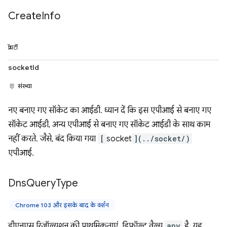
Create
Info
प्रॉपर्टी
socketId
संख्या
नए बनाए गए सॉकेट का आईडी. ध्यान दें कि इस एपीआई से बनाए गए
सॉकेट आईडी, अन्य एपीआई से बनाए गए सॉकेट आईडी के साथ काम
नहीं करते. जैसे, बंद किया गया
[
socket
](../socket/)
एपीआई.
Dns
Query
Type
Chrome 103 और इसके बाद के वर्शन
डीएनएस रिज़ॉल्यूशन की प्राथमिकताएं. डिफ़ॉल्ट वैल्यू
any
है. यह