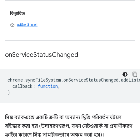
বিস্তারিত
ফাইল ইনফো
on
Service
Status
Changed
chrome
.
syncFileSystem
.
onServiceStatusChanged
.
addList
callback
:
function
,
)
সিঙ্ক ব্যাকএন্ডে একটি ত্রুটি বা অন্যান্য স্থিতি পরিবর্তন ঘটলে
বহিস্কার করা হয় (উদাহরণস্বরূপ, যখন নেটওয়ার্ক বা প্রমাণীকরণ
ত্রুটির কারণে সিঙ্ক সাময়িকভাবে অক্ষম করা হয়)।