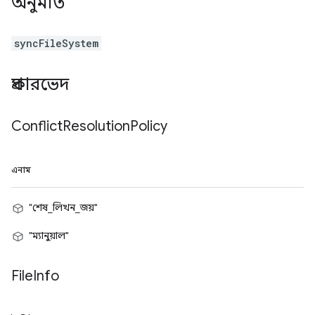
অনুমতি
syncFileSystem
প্রকারভেদ
Conflict
Resolution
Policy
এনাম
"শেষ_লিখন_জয়"
"ম্যানুয়াল"
File
Info