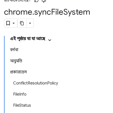
এটি কাজে লেগেছে?
chrome
.
sync
File
System
এই পৃষ্ঠায় যা যা আছে
বর্ণনা
অনুমতি
প্রকারভেদ
ConflictResolutionPolicy
FileInfo
FileStatus