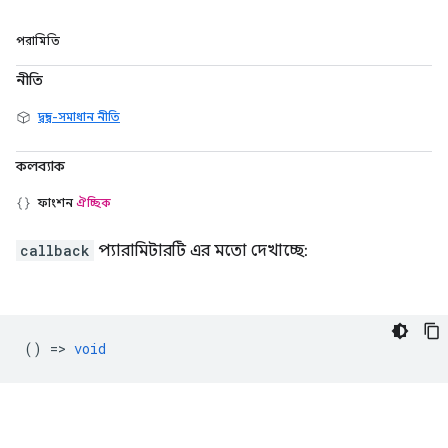
পরামিতি
নীতি
দ্বন্দ্ব-সমাধান নীতি
কলব্যাক
ফাংশন
ঐচ্ছিক
callback
প্যারামিটারটি এর মতো দেখাচ্ছে:
() =>
void