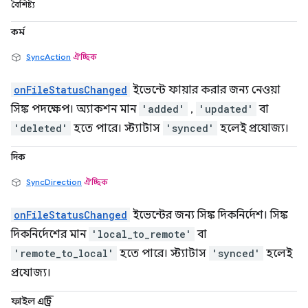
বৈশিষ্ট্য
কর্ম
SyncAction
ঐচ্ছিক
onFileStatusChanged
ইভেন্টে ফায়ার করার জন্য নেওয়া
সিঙ্ক পদক্ষেপ। অ্যাকশন মান
'added'
,
'updated'
বা
'deleted'
হতে পারে। স্ট্যাটাস
'synced'
হলেই প্রযোজ্য।
দিক
SyncDirection
ঐচ্ছিক
onFileStatusChanged
ইভেন্টের জন্য সিঙ্ক দিকনির্দেশ। সিঙ্ক
দিকনির্দেশের মান
'local_to_remote'
বা
'remote_to_local'
হতে পারে। স্ট্যাটাস
'synced'
হলেই
প্রযোজ্য।
ফাইল এন্ট্রি