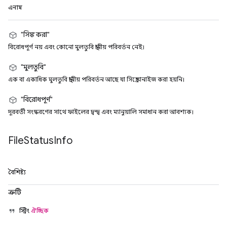
এনাম
"সিঙ্ক করা"
বিরোধপূর্ণ নয় এবং কোনো মুলতুবি স্থানীয় পরিবর্তন নেই।
"মুলতুবি"
এক বা একাধিক মুলতুবি স্থানীয় পরিবর্তন আছে যা সিঙ্ক্রোনাইজ করা হয়নি।
"বিরোধপূর্ণ"
দূরবর্তী সংস্করণের সাথে ফাইলের দ্বন্দ্ব এবং ম্যানুয়ালি সমাধান করা আবশ্যক।
File
Status
Info
বৈশিষ্ট্য
ত্রুটি
স্ট্রিং
ঐচ্ছিক