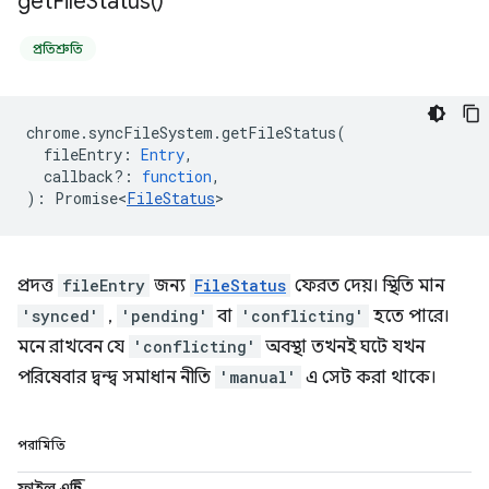
get
File
Status(
)
প্রতিশ্রুতি
chrome
.
syncFileSystem
.
getFileStatus
(
fileEntry
:
Entry
,
callback?
:
function
,
)
:
Promise<
FileStatus
>
প্রদত্ত
fileEntry
জন্য
FileStatus
ফেরত দেয়। স্থিতি মান
'synced'
,
'pending'
বা
'conflicting'
হতে পারে।
মনে রাখবেন যে
'conflicting'
অবস্থা তখনই ঘটে যখন
পরিষেবার দ্বন্দ্ব সমাধান নীতি
'manual'
এ সেট করা থাকে।
পরামিতি
ফাইল এন্ট্রি