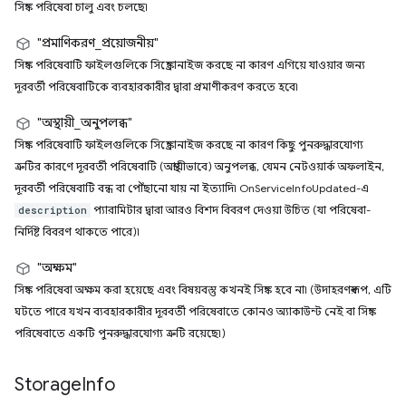
সিঙ্ক পরিষেবা চালু এবং চলছে৷
"প্রমাণিকরণ_প্রয়োজনীয়"
সিঙ্ক পরিষেবাটি ফাইলগুলিকে সিঙ্ক্রোনাইজ করছে না কারণ এগিয়ে যাওয়ার জন্য
দূরবর্তী পরিষেবাটিকে ব্যবহারকারীর দ্বারা প্রমাণীকরণ করতে হবে৷
"অস্থায়ী_অনুপলব্ধ"
সিঙ্ক পরিষেবাটি ফাইলগুলিকে সিঙ্ক্রোনাইজ করছে না কারণ কিছু পুনরুদ্ধারযোগ্য
ত্রুটির কারণে দূরবর্তী পরিষেবাটি (অস্থায়ীভাবে) অনুপলব্ধ, যেমন নেটওয়ার্ক অফলাইন,
দূরবর্তী পরিষেবাটি বন্ধ বা পৌঁছানো যায় না ইত্যাদি৷ OnServiceInfoUpdated-এ
প্যারামিটার দ্বারা আরও বিশদ বিবরণ দেওয়া উচিত (যা পরিষেবা-
description
নির্দিষ্ট বিবরণ থাকতে পারে)৷
"অক্ষম"
সিঙ্ক পরিষেবা অক্ষম করা হয়েছে এবং বিষয়বস্তু কখনই সিঙ্ক হবে না৷ (উদাহরণস্বরূপ, এটি
ঘটতে পারে যখন ব্যবহারকারীর দূরবর্তী পরিষেবাতে কোনও অ্যাকাউন্ট নেই বা সিঙ্ক
পরিষেবাতে একটি পুনরুদ্ধারযোগ্য ত্রুটি রয়েছে৷)
Storage
Info