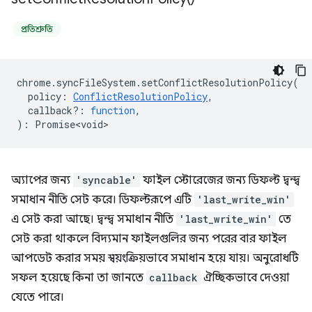
প্রতিশ্রুতি
chrome
.
syncFileSystem
.
setConflictResolutionPolicy
(
policy
:
ConflictResolutionPolicy
,
callback?
:
function
,
)
:
Promise<void>
অ্যাপের জন্য
'syncable'
ফাইল স্টোরেজের জন্য ডিফল্ট দ্বন্দ্ব
সমাধান নীতি সেট করে। ডিফল্টরূপে এটি
'last_write_win'
এ সেট করা আছে। দ্বন্দ্ব সমাধান নীতি
'last_write_win'
তে
সেট করা থাকলে বিদ্যমান ফাইলগুলির জন্য পরের বার ফাইল
আপডেট করার সময় স্বয়ংক্রিয়ভাবে সমাধান হয়ে যায়। অনুরোধটি
সফল হয়েছে কিনা তা জানতে
callback
ঐচ্ছিকভাবে দেওয়া
যেতে পারে।