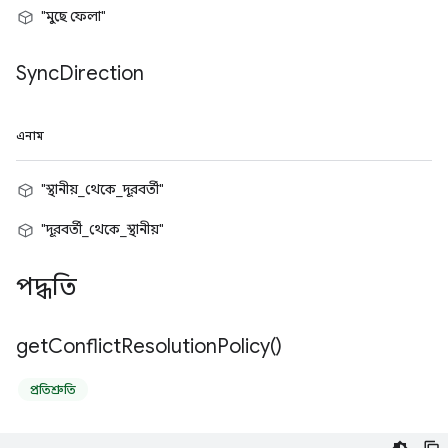
"মুছে ফেলা"
Sync
Direction
এনাম
"স্থানীয়_থেকে_দূরবর্তী"
"দূরবর্তী_থেকে_স্থানীয়"
পদ্ধতি
get
Conflict
Resolution
Policy(
)
প্রতিশ্রুতি