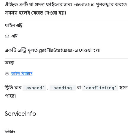
ঐচ্ছিক ত্রুটি যা প্রদত্ত ফাইলের জন্য FileStatus পুনরুদ্ধার করতে
সমস্যা হলেই ফেরত দেওয়া হয়।
ফাইল এন্ট্রি
এন্ট্রি
একটি এন্ট্রি মূলত getFileStatuses-এ দেওয়া হয়।
অবস্থা
ফাইল স্ট্যাটাস
স্থিতি মান
'synced'
,
'pending'
বা
'conflicting'
হতে
পারে।
Service
Info
বৈশিষ্ট্য