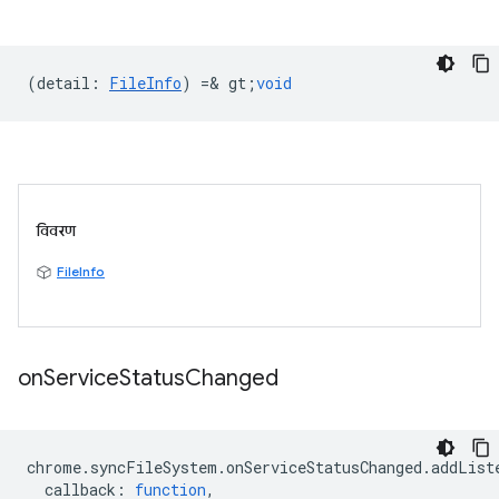
(
detail
:
FileInfo
) =& gt;
void
विवरण
FileInfo
on
Service
Status
Changed
chrome
.
syncFileSystem
.
onServiceStatusChanged
.
addList
callback
:
function
,