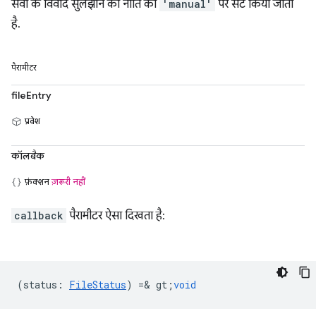
सेवा के विवाद सुलझाने की नीति को
'manual'
पर सेट किया जाता
है.
पैरामीटर
fileEntry
प्रवेश
कॉलबैक
फ़ंक्शन
ज़रूरी नहीं
callback
पैरामीटर ऐसा दिखता है:
(
status
:
FileStatus
) =& gt;
void