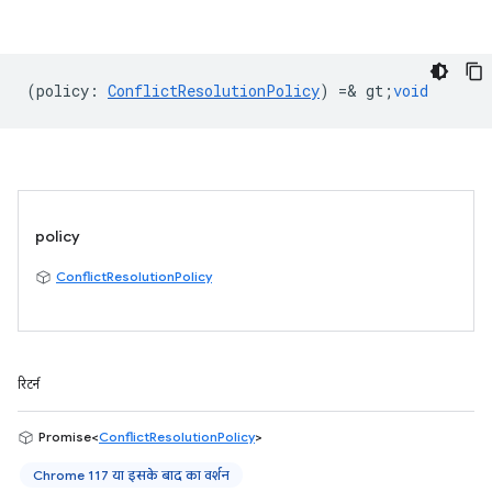
(
policy
:
ConflictResolutionPolicy
) =& gt;
void
policy
ConflictResolutionPolicy
रिटर्न
Promise<
ConflictResolutionPolicy
>
Chrome 117 या इसके बाद का वर्शन