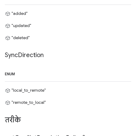
"added"
"updated"
"deleted"
Sync
Direction
ENUM
"local_to_remote"
"remote_to_local"
तरीके