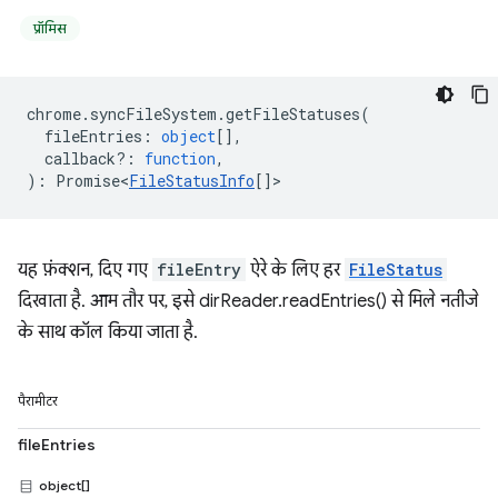
प्रॉमिस
chrome
.
syncFileSystem
.
getFileStatuses
(
fileEntries
:
object
[],
callback?
:
function
,
)
:
Promise<
FileStatusInfo
[]
>
यह फ़ंक्शन, दिए गए
fileEntry
ऐरे के लिए हर
FileStatus
दिखाता है. आम तौर पर, इसे dirReader.readEntries() से मिले नतीजे
के साथ कॉल किया जाता है.
पैरामीटर
fileEntries
object[]