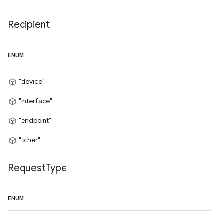
Recipient
ENUM
"device"
"interface"
"endpoint"
"other"
Request
Type
ENUM