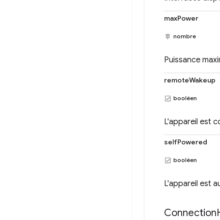
maxPower
nombre
Puissance maxim
remoteWakeup
booléen
L'appareil est c
selfPowered
booléen
L'appareil est a
Connection