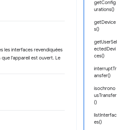
getConfig
urations()
getDevice
s()
getUserSel
ectedDevi
es les interfaces revendiquées
ces()
que l'appareil est ouvert. Le
interruptTr
ansfer()
isochrono
usTransfer
()
listInterfac
es()