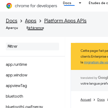
Docs
Études de 
Docs
Apps
Platform Apps APIs
Aperçu
Référence
Cette page fait p
clients Enterprise
la
migration de vo
app
.
runtime
app
.
window
votre langue préf
appview
Tag
bluetooth
Accueil
Docs
bluetooth
Low
Energy