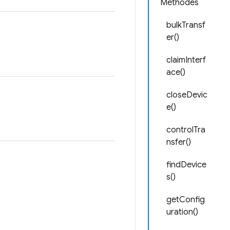
Méthodes
bulkTransf
er()
claimInterf
ace()
closeDevic
e()
controlTra
nsfer()
findDevice
s()
getConfig
uration()