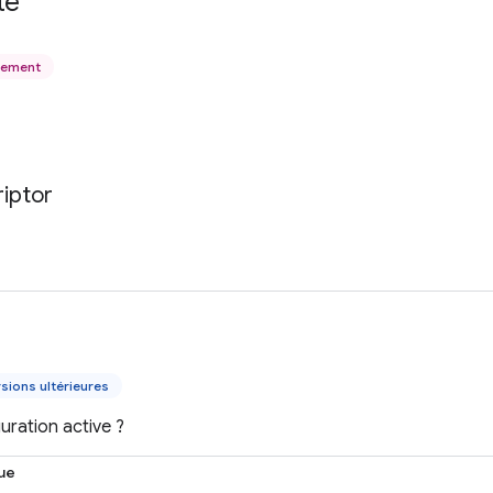
té
uement
iptor
sions ultérieures
uration active ?
ue