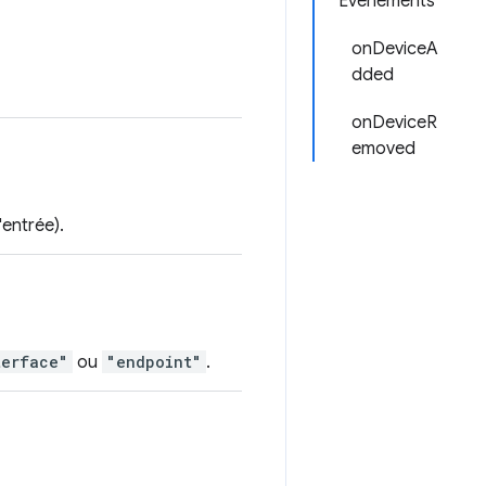
Événements
onDeviceA
dded
onDeviceR
emoved
entrée).
terface"
ou
"endpoint"
.