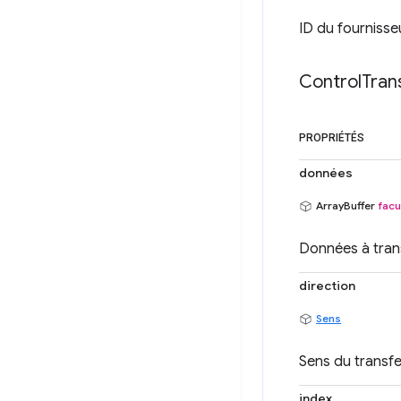
ID du fournisseu
Control
Tran
PROPRIÉTÉS
données
ArrayBuffer
facu
Données à trans
direction
Sens
Sens du transfe
index