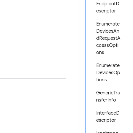
EndpointD
escriptor
Enumerate
DevicesAn
dRequestA
ccessOpti
ons
Enumerate
DevicesOp
tions
GenericTra
nsferInfo
InterfaceD
escriptor