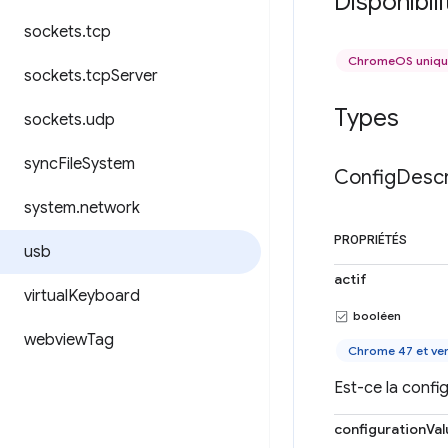
Disponibili
sockets
.
tcp
ChromeOS uniq
sockets
.
tcp
Server
Types
sockets
.
udp
sync
File
System
Config
Descr
system
.
network
PROPRIÉTÉS
usb
actif
virtual
Keyboard
booléen
webview
Tag
Chrome 47 et ver
Est-ce la config
configurationVal