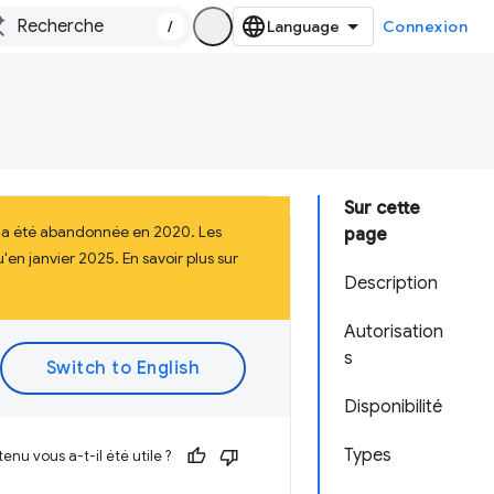
/
Connexion
Sur cette
i a été abandonnée en 2020. Les
page
en janvier 2025. En savoir plus sur
Description
Autorisation
s
Disponibilité
Types
enu vous a-t-il été utile ?