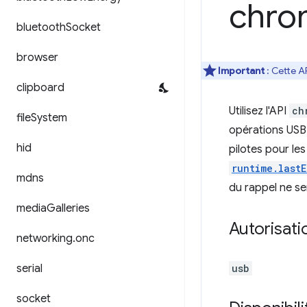
chro
bluetooth
Socket
browser
Important
: Cette A
clipboard
Utilisez l'API
ch
file
System
opérations USB 
hid
pilotes pour le
runtime.lastE
mdns
du rappel ne se
media
Galleries
Autorisati
networking
.
onc
serial
usb
socket