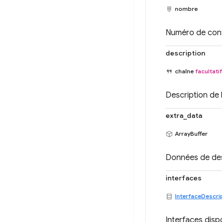
nombre
Numéro de conf
description
chaîne
facultatif
Description de 
extra_data
ArrayBuffer
Données de des
interfaces
InterfaceDescri
Interfaces disp