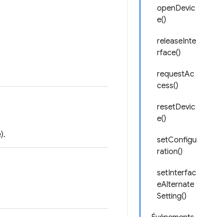
openDevic
e()
releaseInte
rface()
requestAc
cess()
resetDevic
e()
).
setConfigu
ration()
setInterfac
eAlternate
Setting()