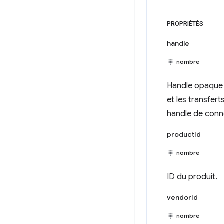
PROPRIÉTÉS
handle
nombre
Handle opaque r
et les transfer
handle de conne
productId
nombre
ID du produit.
vendorId
nombre