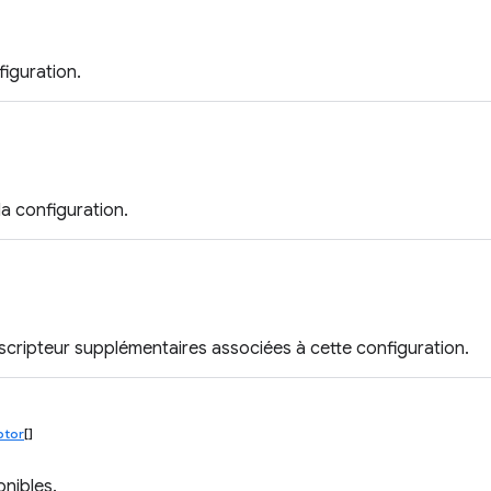
iguration.
la configuration.
cripteur supplémentaires associées à cette configuration.
ptor
[]
onibles.