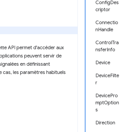
ConfigDes
criptor
Connectio
nHandle
ControlTra
ette API permet d'accéder aux
nsferInfo
pplications peuvent servir de
Device
signalées en définissant
e cas, les paramètres habituels
DeviceFilte
r
DevicePro
mptOption
s
Direction