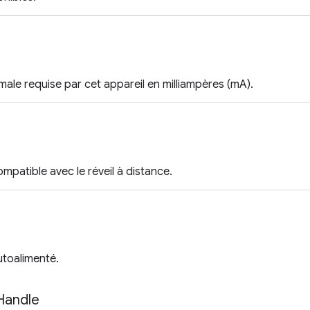
ale requise par cet appareil en milliampères (mA).
ompatible avec le réveil à distance.
utoalimenté.
Handle