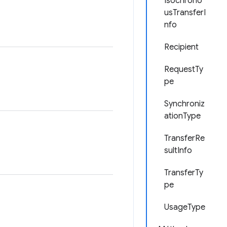
Isochrono
usTransferI
nfo
Recipient
RequestTy
pe
Synchroniz
ationType
TransferRe
sultInfo
TransferTy
pe
UsageType