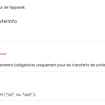
r de l'appareil.
sfer
Info
ltatif
mettre (obligatoires uniquement pour les transferts de sortie
rt (
"in"
ou
"out"
).