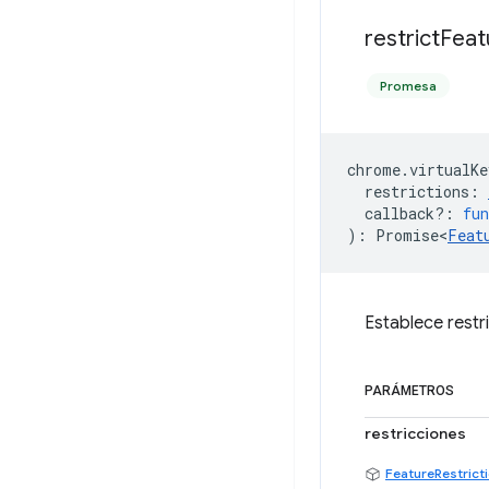
restrict
Feat
Promesa
chrome
.
virtualKe
restrictions
:
callback?
:
fun
)
:
Promise<
Feat
Establece restr
PARÁMETROS
restricciones
FeatureRestrict