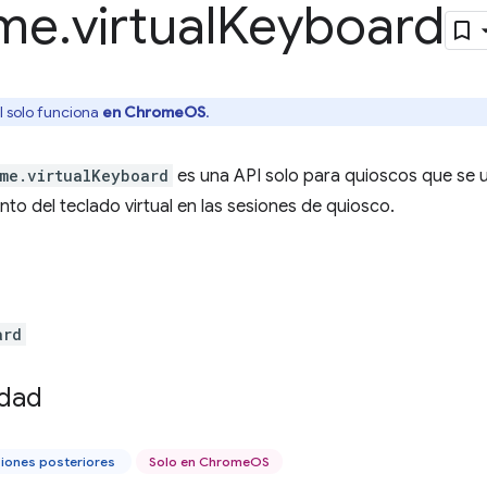
me
.
virtual
Keyboard
I solo funciona
en ChromeOS
.
me.virtualKeyboard
es una API solo para quioscos que se u
to del teclado virtual en las sesiones de quiosco.
ard
idad
siones posteriores
Solo en ChromeOS