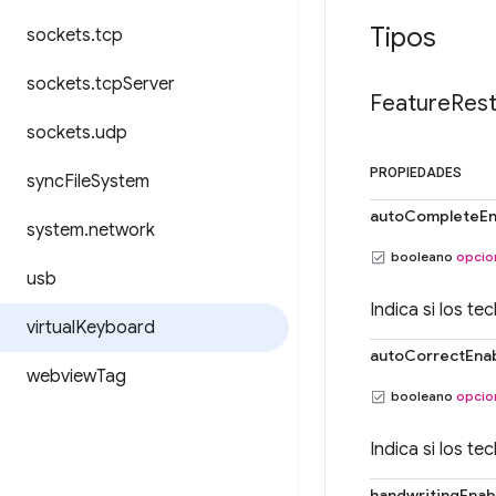
Tipos
sockets
.
tcp
sockets
.
tcp
Server
Feature
Rest
sockets
.
udp
PROPIEDADES
sync
File
System
autoCompleteEn
system
.
network
booleano
opcio
usb
Indica si los t
virtual
Keyboard
autoCorrectEna
webview
Tag
booleano
opcio
Indica si los t
handwritingEnab