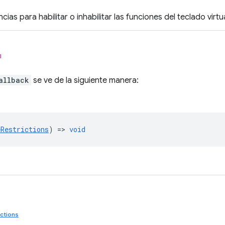
cias para habilitar o inhabilitar las funciones del teclado virtua
l
allback
se ve de la siguiente manera:
eRestrictions
) =>
void
ictions