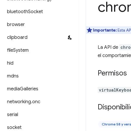
chro
bluetooth
Socket
browser
Importante:
Esta AP
clipboard
La API de
chro
file
System
el comportamien
hid
Permisos
mdns
media
Galleries
virtualKeybo
networking
.
onc
Disponibil
serial
Chrome 58 y ver
socket