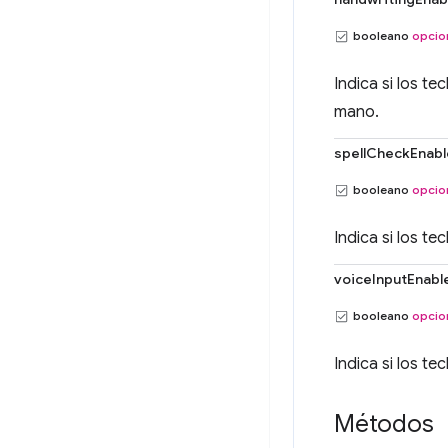
booleano
opcio
Indica si los t
mano.
spellCheckEnab
booleano
opcio
Indica si los t
voiceInputEnabl
booleano
opcio
Indica si los t
Métodos