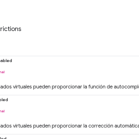
rictions
abled
nal
eclados virtuales pueden proporcionar la función de autocompl
bled
nal
eclados virtuales pueden proporcionar la corrección automátic
led