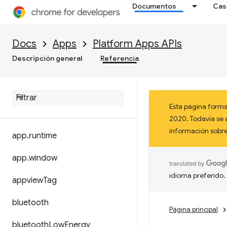
Documentos
Cas
Docs
Apps
Platform Apps APIs
Descripción general
Referencia
Esta página forma
2020. Todavía se 
información sob
app
.
runtime
app
.
window
idioma preferido.
appview
Tag
bluetooth
Página principal
bluetooth
Low
Energy