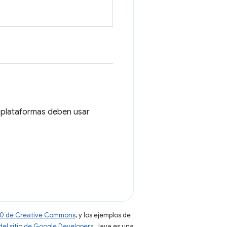
s plataformas deben usar
 4.0 de Creative Commons
, y los ejemplos de
 del sitio de Google Developers
. Java es una