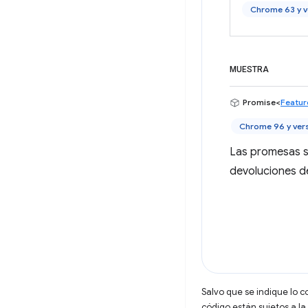
Chrome 63 y v
MUESTRA
Promise<
Featur
Chrome 96 y ver
Las promesas s
devoluciones d
Salvo que se indique lo c
código están sujetos a la