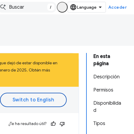
/
Acceder
En esta
ue dejó de estar disponible en
página
a enero de 2025. Obtén más
Descripción
Permisos
Disponibilida
d
Tipos
¿Te ha resultado útil?