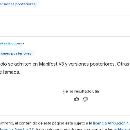
ersiones posteriores
eRestrictions
>
siones posteriores
olo se admiten en Manifest V3 y versiones posteriores. Otra
e llamada.
¿Te ha resultado útil?
ontrario, el contenido de esta página está sujeto a la
licencia Atribución
licencia Apache 2.0
. Para obtener más información, consulta las
políticas