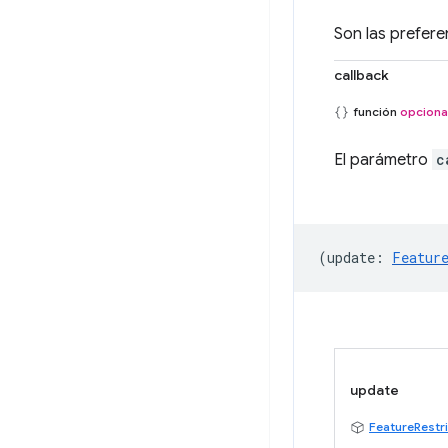
Son las preferen
callback
función
opciona
El parámetro
c
(
update
:
Featur
update
FeatureRestr