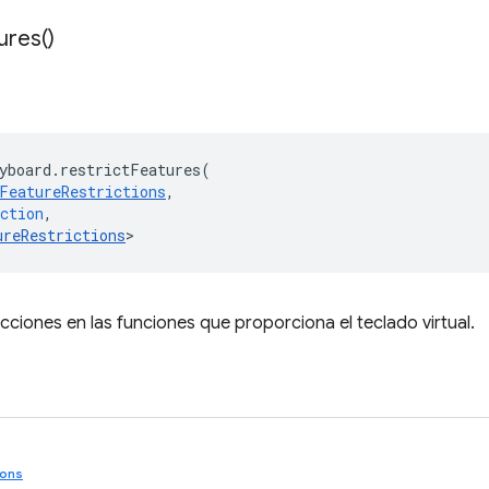
ures(
)
yboard
.
restrictFeatures
(
FeatureRestrictions
,
ction
,
ureRestrictions
>
icciones en las funciones que proporciona el teclado virtual.
ions