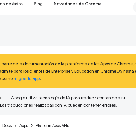
os de éxito
Blog
Novedades de Chrome
 parte de la documentación de la plataforma de las Apps de Chrome, q
admite para los clientes de Enterprise y Education en ChromeOS hast
re cómo
migrar tu app
.
Google utiliza tecnología de IA para traducir contenido a tu
 Las traducciones realizadas con IA pueden contener errores.
Docs
Apps
Platform Apps APIs