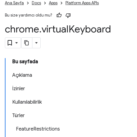
Ana Sayfa
Docs
Apps
Platform Apps APIs
Bu size yardımcı oldu mu?
chrome
.
virtual
Keyboard
Bu sayfada
Açıklama
İzinler
Kullanılabilirlik
Türler
FeatureRestrictions