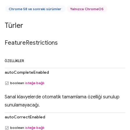
Chrome 58 ve sonraki sürümler
Yalnızca ChromeOS
Türler
Feature
Restrictions
ÖZELLIKLER
autoCompleteEnabled
boolean
isteğe bağlı
Sanal klavyelerde otomatik tamamlama özelliği sunulup
sunulamayacağı.
autoCorrectEnabled
boolean
isteğe bağlı