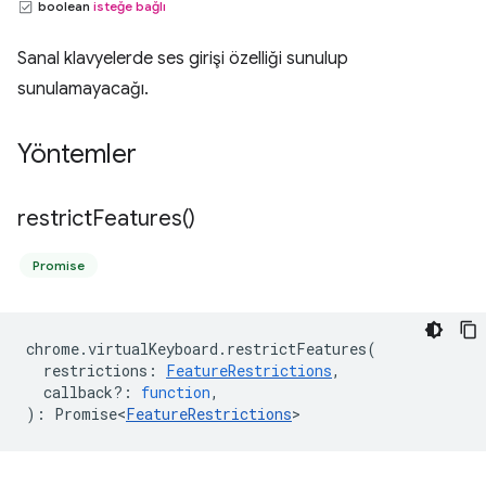
boolean
isteğe bağlı
Sanal klavyelerde ses girişi özelliği sunulup
sunulamayacağı.
Yöntemler
restrict
Features(
)
Promise
chrome
.
virtualKeyboard
.
restrictFeatures
(
restrictions
:
FeatureRestrictions
,
callback?
:
function
,
)
:
Promise<
FeatureRestrictions
>