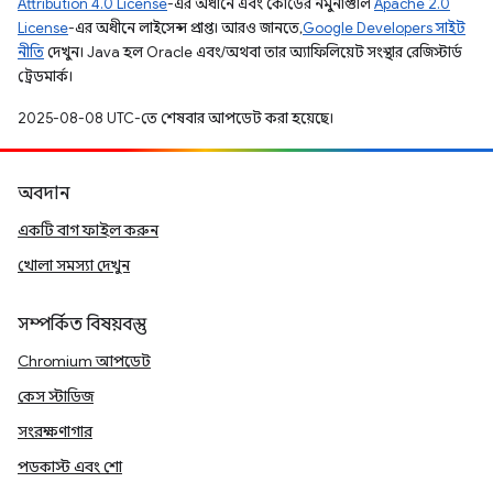
Attribution 4.0 License
-এর অধীনে এবং কোডের নমুনাগুলি
Apache 2.0
License
-এর অধীনে লাইসেন্স প্রাপ্ত। আরও জানতে,
Google Developers সাইট
নীতি
দেখুন। Java হল Oracle এবং/অথবা তার অ্যাফিলিয়েট সংস্থার রেজিস্টার্ড
ট্রেডমার্ক।
2025-08-08 UTC-তে শেষবার আপডেট করা হয়েছে।
অবদান
একটি বাগ ফাইল করুন
খোলা সমস্যা দেখুন
সম্পর্কিত বিষয়বস্তু
Chromium আপডেট
কেস স্টাডিজ
সংরক্ষণাগার
পডকাস্ট এবং শো