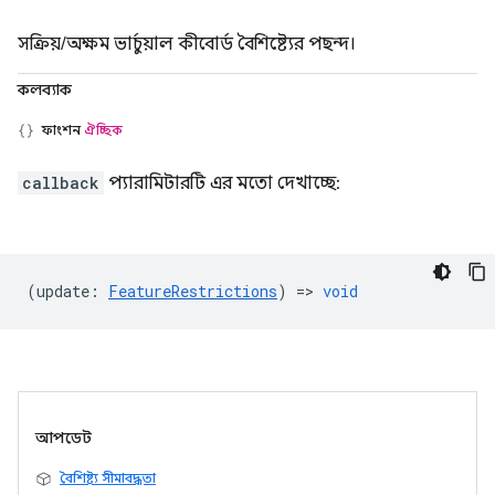
সক্রিয়/অক্ষম ভার্চুয়াল কীবোর্ড বৈশিষ্ট্যের পছন্দ।
কলব্যাক
ফাংশন
ঐচ্ছিক
callback
প্যারামিটারটি এর মতো দেখাচ্ছে:
(
update
:
FeatureRestrictions
) =>
void
আপডেট
বৈশিষ্ট্য সীমাবদ্ধতা