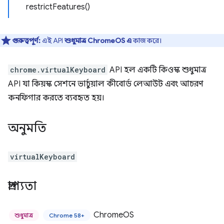
restrictFeatures()
গুরুত্বপূর্ণ:
এই API
শুধুমাত্র ChromeOS এ
কাজ করে।
chrome.virtualKeyboard
API হল একটি কিওস্ক শুধুমাত্র
API যা কিয়স্ক সেশনে ভার্চুয়াল কীবোর্ড লেআউট এবং আচরণ
কনফিগার করতে ব্যবহৃত হয়।
অনুমতি
virtualKeyboard
প্রাপ্যতা
ChromeOS
শুধুমাত্র
Chrome 58+