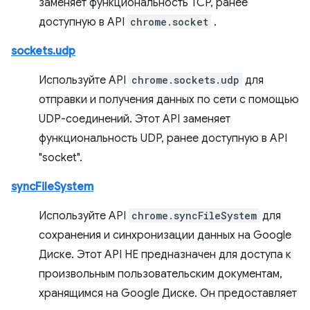
заменяет функциональность TCP, ранее
доступную в API
chrome.socket
.
sockets.udp
Используйте API
chrome.sockets.udp
для
отправки и получения данных по сети с помощью
UDP-соединений. Этот API заменяет
функциональность UDP, ранее доступную в API
"socket".
syncFileSystem
Используйте API
chrome.syncFileSystem
для
сохранения и синхронизации данных на Google
Диске. Этот API НЕ предназначен для доступа к
произвольным пользовательским документам,
хранящимся на Google Диске. Он предоставляет