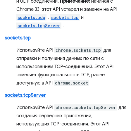
и UDP соединений.
Примечание:
начиная с
Chrome 33, этот API устарел и заменен на API
sockets.udp
,
sockets.tcp
и
sockets.tcpServer
.
sockets.tcp
Используйте API
chrome.sockets.tcp
для
отправки и получения данных по сети с
использованием TCP-соединений. Этот API
заменяет функциональность TCP, ранее
доступную в API
chrome.socket
.
sockets.tcpServer
Используйте API
chrome.sockets.tcpServer
для
создания серверных приложений,
использующих TCP-соединения. Этот API