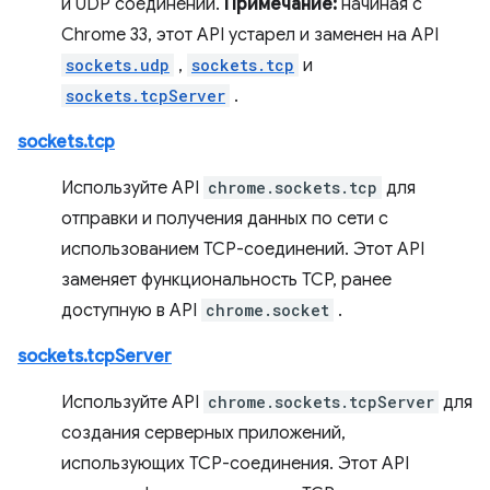
и UDP соединений.
Примечание:
начиная с
Chrome 33, этот API устарел и заменен на API
sockets.udp
,
sockets.tcp
и
sockets.tcpServer
.
sockets.tcp
Используйте API
chrome.sockets.tcp
для
отправки и получения данных по сети с
использованием TCP-соединений. Этот API
заменяет функциональность TCP, ранее
доступную в API
chrome.socket
.
sockets.tcpServer
Используйте API
chrome.sockets.tcpServer
для
создания серверных приложений,
использующих TCP-соединения. Этот API