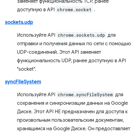
заменяет функциональность TCP, ранее
доступную в API
chrome.socket
.
sockets.udp
Используйте API
chrome.sockets.udp
для
отправки и получения данных по сети с помощью
UDP-соединений. Этот API заменяет
функциональность UDP, ранее доступную в API
"socket".
syncFileSystem
Используйте API
chrome.syncFileSystem
для
сохранения и синхронизации данных на Google
Диске. Этот API НЕ предназначен для доступа к
произвольным пользовательским документам,
хранящимся на Google Диске. Он предоставляет