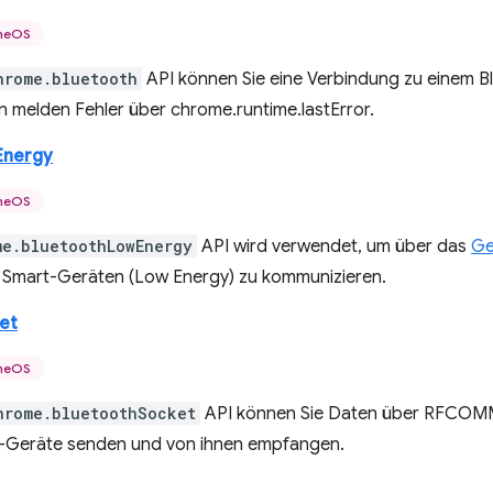
meOS
hrome.bluetooth
API können Sie eine Verbindung zu einem Bl
n melden Fehler über chrome.runtime.lastError.
Energy
meOS
me.bluetoothLowEnergy
API wird verwendet, um über das
Ge
 Smart-Geräten (Low Energy) zu kommunizieren.
et
meOS
hrome.bluetoothSocket
API können Sie Daten über RFCOM
-Geräte senden und von ihnen empfangen.