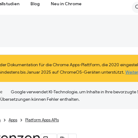
allstudien
Blog
Neu in Chrome
eil der Dokumentation für die Chrome Apps-Plattform, die 2020 eingestel
mindestens bis Januar 2025 auf ChromeOS-Geräten unterstützt.
Weite
Google verwendet KI-Technologie, um Inhalte in Ihre bevorzugte
-Übersetzungen können Fehler enthalten.
s
Apps
Platform Apps APIs