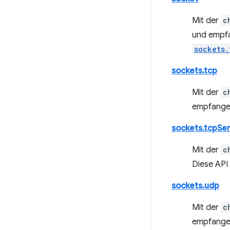
Mit der
c
und empf
sockets.
sockets.tcp
Mit der
c
empfangen.
sockets.tcpSe
Mit der
c
Diese API 
sockets.udp
Mit der
c
empfangen.