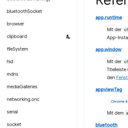
Refe
bluetooth
Socket
app.runtime
browser
Mit der
c
clipboard
App-Instal
file
System
app.window
hid
Mit der
c
Titelleist
mdns
den
Fenst
media
Galleries
appviewTag
networking
.
onc
Chrome 4
serial
Mit dem
socket
bluetooth