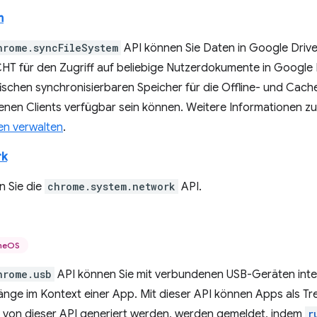
m
hrome.syncFileSystem
API können Sie Daten in Google Drive
CHT für den Zugriff auf beliebige Nutzerdokumente in Google 
ischen synchronisierbaren Speicher für die Offline- und Cac
enen Clients verfügbar sein können. Weitere Informationen zu
en verwalten
.
rk
 Sie die
chrome.system.network
API.
meOS
hrome.usb
API können Sie mit verbundenen USB-Geräten intera
nge im Kontext einer App. Mit dieser API können Apps als Tr
ie von dieser API generiert werden, werden gemeldet, indem
r