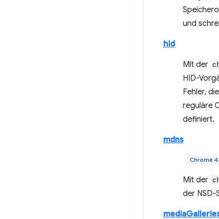
Speichero
und schre
hid
Mit der
c
HID-Vorgä
Fehler, d
reguläre C
definiert.
mdns
Chrome 4
Mit der
c
der NSD-S
mediaGallerie