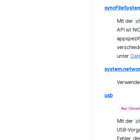
syncFileSyste
Mit der
c
API ist NI
appspezif
verschied
unter
Dat
system.netwo
Verwenden
usb
Nur Chro
Mit der
c
USB-Vorgä
Fehler, d