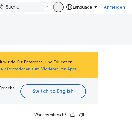
/
Anmelden
lt wurde. Für Enterprise- und Education-
re Informationen zum Migrieren von Apps
 Sprache
War das hilfreich?