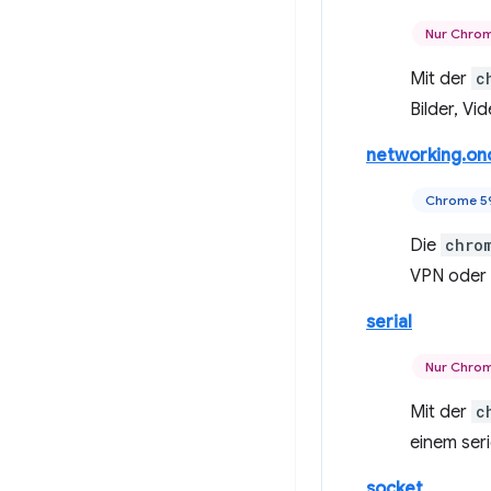
Nur Chro
Mit der
c
Bilder, Vi
networking.on
Chrome 5
Die
chro
VPN oder 
serial
Nur Chro
Mit der
c
einem seri
socket