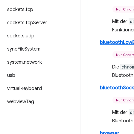
sockets
.
tcp
Nur Chro
Mit der
c
sockets
.
tcp
Server
Funktione
sockets
.
udp
bluetoothLow
sync
File
System
Nur Chro
system
.
network
Die
chro
usb
Bluetooth
bluetoothSock
virtual
Keyboard
Nur Chro
webview
Tag
Mit der
c
Bluetooth
browser