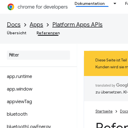
Dokumentation
F
Docs
Apps
Platform Apps APIs
Übersicht
Referenzen
Diese Seite ist T
Kunden wird sie 
app
.
runtime
app
.
window
zu übersetzen. KI
appview
Tag
Startseite
Doc
bluetooth
bluetooth
Low
Energy