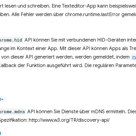
rt lesen und schreiben. Eine Texteditor-App kann beispielswe
iben. Alle Fehler werden über chrome.runtime.lastError gemel
hrome.hid
API können Sie mit verbundenen HID-Geräten intera
nge im Kontext einer App. Mit dieser API können Apps als Tre
ie von dieser API generiert werden, werden gemeldet, indem
r
allback der Funktion ausgeführt wird. Die regulären Parameter
3+
hrome.mdns
API können Sie Dienste über mDNS ermitteln. Die
pezifikation: http://www.w3.org/TR/discovery-api/
s