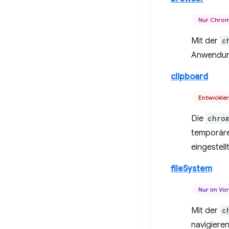
Nur Chro
Mit der
c
Anwendung
clipboard
Entwickle
Die
chro
temporäre
eingestell
fileSystem
Nur im Vo
Mit der
c
navigiere