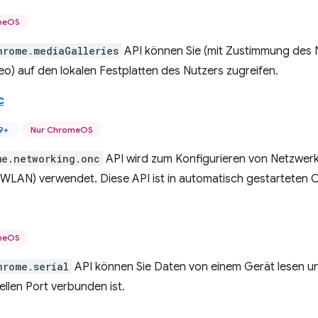
meOS
hrome.mediaGalleries
API können Sie (mit Zustimmung des 
deo) auf den lokalen Festplatten des Nutzers zugreifen.
c
9+
Nur ChromeOS
me.networking.onc
API wird zum Konfigurieren von Netzwerk
WLAN) verwendet. Diese API ist in automatisch gestarteten
meOS
hrome.serial
API können Sie Daten von einem Gerät lesen un
ellen Port verbunden ist.