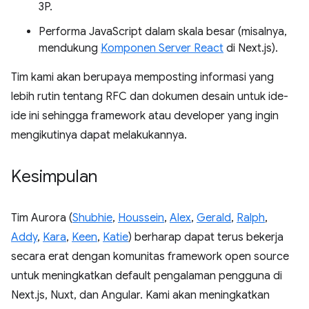
3P.
Performa JavaScript dalam skala besar (misalnya,
mendukung
Komponen Server React
di Next.js).
Tim kami akan berupaya memposting informasi yang
lebih rutin tentang RFC dan dokumen desain untuk ide-
ide ini sehingga framework atau developer yang ingin
mengikutinya dapat melakukannya.
Kesimpulan
Tim Aurora (
Shubhie
,
Houssein
,
Alex
,
Gerald
,
Ralph
,
Addy
,
Kara
,
Keen
,
Katie
) berharap dapat terus bekerja
secara erat dengan komunitas framework open source
untuk meningkatkan default pengalaman pengguna di
Next.js, Nuxt, dan Angular. Kami akan meningkatkan