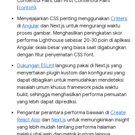
Contentful Paint dan First Contentful Paint
(
contoh
).
Menyejajarkan CSS penting menggunakan
Critters
di
Angular
dan Next.js untuk mengurangi waktu
proses gambar. Menghasilkan peningkatan skor
performa Lighthouse sebesar 20-30 poin di aplikasi
Angular skala besar yang biasa saat digabungkan
dengan fitur penyematan CSS font.
Dukungan ESLint
langsung pakai di Next.js yang
menyertakan plugin kustom dan konfigurasi yang
dapat dibagikan untuk memudahkan mendeteksi
masalah umum khusus framework pada waktu
build, sehingga menghasilkan performa pemuatan
yang lebih dapat diprediksi.
Pengantar perantara performa bawaan di
Create
React App
dan
Next.js
untuk memungkinkan insight
yang lebih mudah tentang performa halaman
melalui vital web dan metrik kustom lainnya.