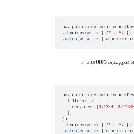
navigator
.
bluetooth
.
requestDe
.
then
(
device
=
>
{
/* … */
})
.
catch
(
error
=
>
{
console
.
err
، يمكنك تقديم معرّف UUID الكامل لـ
navigator
.
bluetooth
.
requestDe
filters
:
[{
services
:
[
0x1234
,
0x1234
}]
})
.
then
(
device
=
>
{
/* … */
})
.
catch
(
error
=
>
{
console
.
err