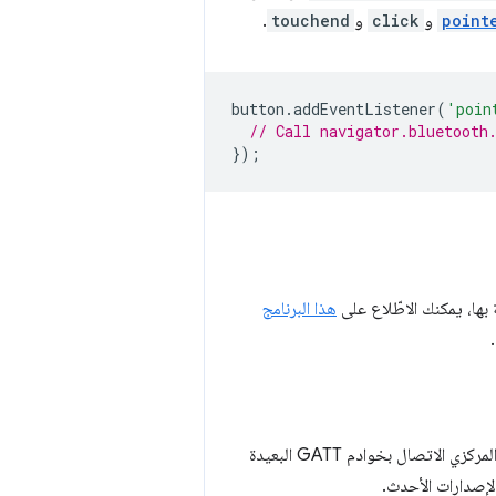
point
و
click
و
touchend
.
button
.
addEventListener
(
'poin
// Call navigator.bluetooth
});
هذا البرنامج
يتيح هذا الإصدار من مواصفات Web Bluetooth API للمواقع الإلكترونية التي تعمل بدور الجهاز المركزي الاتصال بخوادم GATT البعيدة