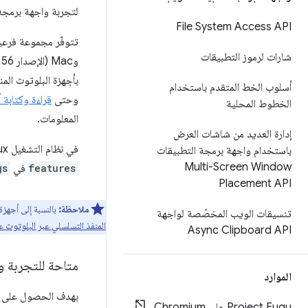
لتجربة واجهة برمجة
File System Access API
شارات لرموز التطبيقات
وMac (الإصدار 56 من Chrome) وWindows 10 (الإصدار 70 من Chrome). وهذا يعني أنّه يجب أن تتمكّن من
بأجهزة البلوتوث الم
أسلوب الخط المتقدم باستخدام
وحتى
قراءة وكتابة
الخطوط المحلية
المعلومات.
إدارة العديد من شاشات العرض
في نظام التشغيل Linux والإصدارات السابقة من نظام التشغيل Windows، فعِّل العلامة
باستخدام واجهة برمجة التطبيقات
Multi-Screen Window
features
في
gs
Placement API
ملاحظة:
بالنسبة إلى أجهزة Bluetooth Classic التي تعرض خدمة RFCOMM، ننصحك باستخدام Web Serial API. لمزيد من المعلومات، يُرجى الرجوع إلى دلي
تنسيقات الويب المخصّصة لواجهة
المنفذ التسلسلي عبر البلوتوث 
Async Clipboard API
متاحة للتجربة و
الموارد
Project Fugu على Chromium