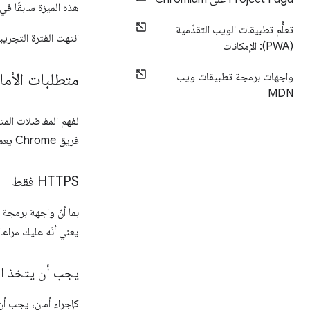
هذه الميزة سابقًا في الإصدار 53
تعلُّم تطبيقات الويب التقدّمية
انتهت الفترة التجريبية
(PWA): الإمكانات
متطلبات الأما
واجهات برمجة تطبيقات ويب
MDN
لفهم المفاضلات المت
فريق Chrome يعمل على مواصفات Web Bluetooth API.
‫HTTPS فقط
بما أنّ واجهة برمجة
يعني أنّه عليك مراعا
يجب أن يتخذ ال
كإجراء أمان، يجب أن يتم بد