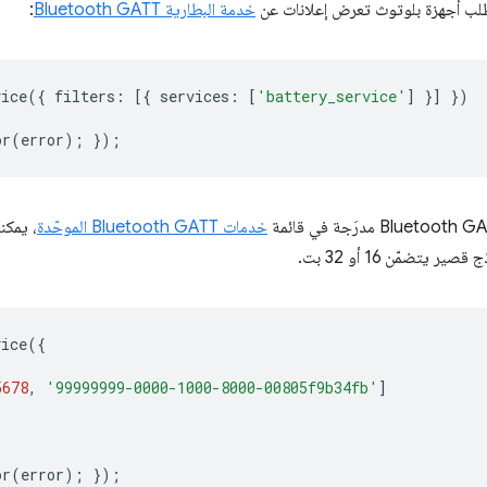
طلب أجهزة بلوتوث تعرض إعلانات عن
خدمة البطارية Bluetooth GATT
:
vice
({
filters
:
[{
services
:
[
'battery_service'
]
}]
})
or
(
error
);
});
خدمات Bluetooth GATT الموحّدة
vice
({
5678
,
'99999999-0000-1000-8000-00805f9b34fb'
]
or
(
error
);
});