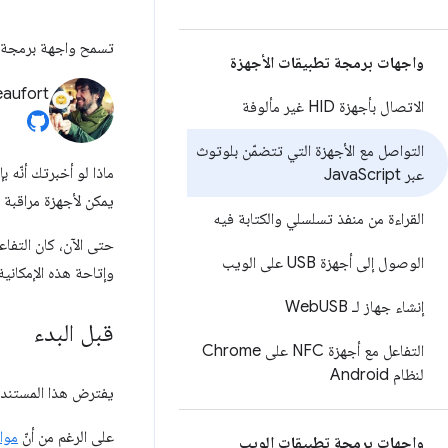
تسمح واجهة برمجة تطبيقات Web Bluetooth للمواقع الإلكتروني
واجهات برمجة تطبيقات الأجهزة
eaufort
الاتصال بأجهزة HID غير مألوفة
التواصل مع الأجهزة التي تتضمّن بلوتوث
ماذا لو أخبرتك أنّه 
عبر Java
Script
يمكن لأجهزة مراقبة 
القراءة من منفذ تسلسلي والكتابة فيه
الوصول إلى أجهزة USB على الويب
وإتاحة هذه الإمكاني
إنشاء جهاز لـ Web
USB
قبل البدء
التفاعل مع أجهزة NFC على Chrome
لنظام Android
يفترض هذا المستند أنّ لديك 
على الرغم من أنّ
مواصفات 
واجهات برمجة تطبيقات الويب