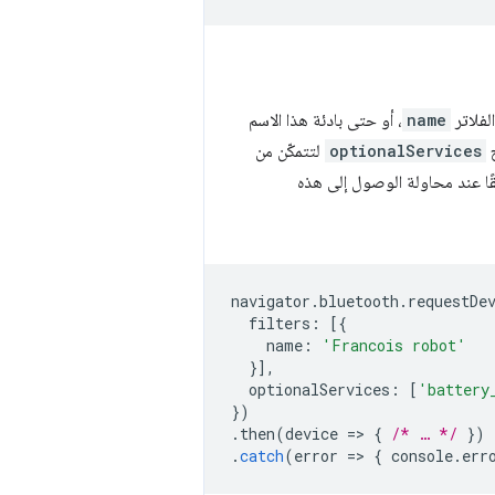
name
، أو حتى بادئة هذا الاسم
ح
optionalServices
لتتمكّن من
ًا عند محاولة الوصول إلى هذه
navigator
.
bluetooth
.
requestDe
filters
:
[{
name
:
'Francois robot'
}],
optionalServices
:
[
'battery
})
.
then
(
device
=
>
{
/* … */
})
.
catch
(
error
=
>
{
console
.
err