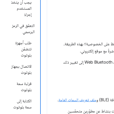
يجب أن يتخذ
المستخدم
إجراءً
التعمّق في الرمز
البرمجي
طلب أجهزة
تحافظ على الخصوصية؟ بهذه الطريقة،
تتضمّن
شرةً مع موقع إلكتروني.
بلوتوث
حتى الآن، كان التفاعل مع أجهزة البلوتوث متاحًا فقط للتطبيقات الخاصة بمنصات معيّنة. تهدف Web Bluetooth API إلى تغيير ذلك
الاتصال بجهاز
بلوتوث
قراءة سمة
بلوتوث
ملف تعريف السمات العامة
.
الكتابة إلى
سمة بلوتوث
فات بنشاط عن مطوّرين متحمّسين