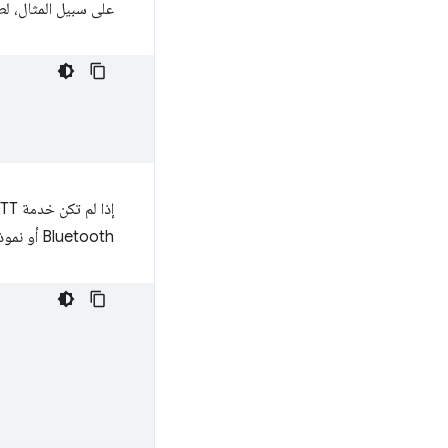
على سبيل المثال، ل
إذا لم تكن خدمة Bluetooth GATT مدرَجة في قائمة
Bluetooth أو نموذج قصير يتضمّن 16 أو 32 بت.