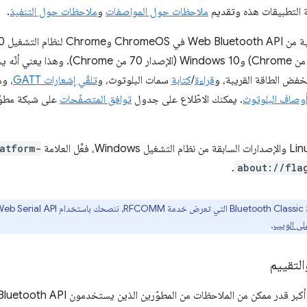
 التطبيقات هذه وتقديم
ملاحظات حول المواصفات
و
ملاحظات حول التنفيذ
.
نخفض الطاقة القريبة، و
قراءة
/
كتابة
سمات البلوتوث، و
تلقّي إشعارات GATT
، و
 أوصاف البلوتوث
. يمكنك الاطّلاع على جدول
توافق المتصفّحات
atform-
.
about://fla
لنا حول
على الويب
.
التقييم