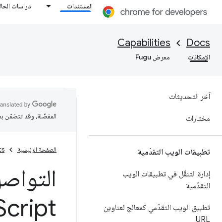
المستندات
دراسات الحال
Capabilities
Docs
الإمكانات
معرض Fugu
آخر التحديثات
المفضّلة، وقد تتضمّن ب
مختارات
الصفحة الرئيسية
cs
تطبيقات الويب التقدّمية
التواصل
إدارة التنقّل في تطبيقات الويب
التقدّمية
Script
تطبيق الويب التقدّمي كمعالج لعناوين
URL