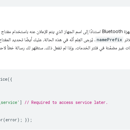
دام مفتاح الفلاتر
اتر
namePrefix
. يُرجى العِلم أنّه في هذه الحالة، عليك أيضًا تحديد المفتا
ت غير مضمّنة في فلتر الخدمات. وإذا لم تفعل ذلك، ستظهر لك رسالة خطأ لاحق
vice
({
_service'
]
// Required to access service later.
or
(
error
);
});