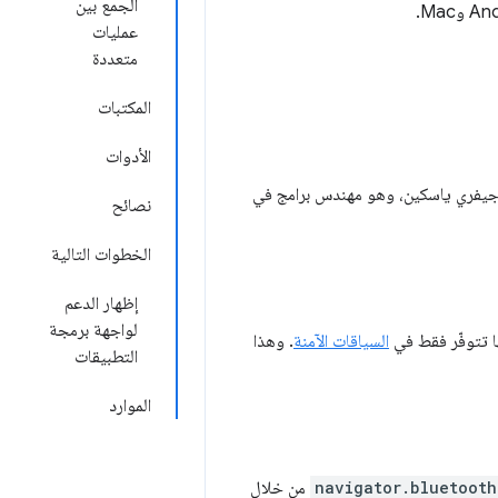
الجمع بين
عمليات
متعددة
المكتبات
الأدوات
 جيفري ياسكين، وهو مهندس برامج في
نصائح
الخطوات التالية
إظهار الدعم
لواجهة برمجة
ها تتوفّر فقط في
السياقات الآمنة
. وهذا
التطبيقات
الموارد
navigator.bluetooth
من خلال