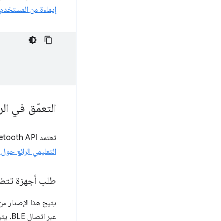
إيماءة من المستخدم
التعمّق في ال
تعتمد Web Bluetooth API بشكل كبير على
التعليمي الرائع حول Promises
طلب أجهزة تتضم
عبر اتصال BLE. يتيح هذا الإصدار التواصل بين الأجهزة التي تستخدم الإصدار 4.0 من البلوتوث أو الإصدارات الأحدث.