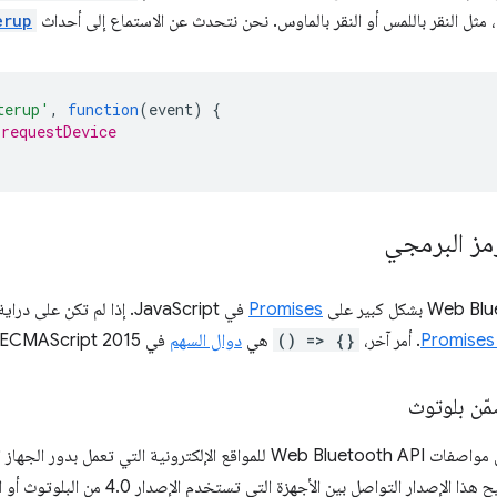
، مثل النقر باللمس أو النقر بالماوس. نحن نتحدث عن الاستماع إلى أحداث
erup
terup'
,
function
(
event
)
{
.requestDevice
رمز البرمجي
Promises
في JavaScript. إذا لم تكن على دراية بها، يمكنك الاطّلاع على
. أمر آخر،
() => {}
هي
دوال السهم
في ECMAScript 2015.
ّن بلوتوث