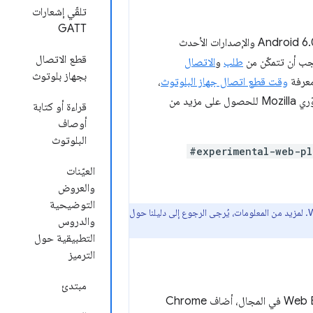
تلقّي إشعارات
GATT
تتوفّر مجموعة فرعية من Web Bluetooth API في ChromeOS وChrome لنظام التشغيل Android 6.0 والإصدارات الأحدث
قطع الاتصال
طلب
و
الاتصال
بجهاز بلوتوث
معرفة
وقت قطع اتصال جهاز البلوتوث
،
على شبكة مطوّري Mozilla للحصول على مزيد من
قراءة أو كتابة
أوصاف
البلوتوث
#experimental-web-pl
العيّنات
والعروض
التوضيحية
والدروس
التطبيقية حول
الترميز
مبتدئ
بهدف الحصول على أكبر قدر ممكن من الملاحظات من المطوّرين الذين يستخدمون Web Bluetooth API في المجال، أضاف Chrome