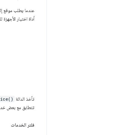
عندما يطلب موقع إلك
أداة اختيار الأجهزة 
تأخذ الدالة
vice()
تتطابق مع بعض خدمات Bluetooth GATT المعلَن عنها و/أو اس
فلتر الخدمات