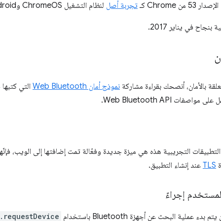
 من Chrome كـ
تجربة أصل
لنظام التشغيل ChromeOS وAndroid وMac.
 بنجاح في يناير 2017.
ن
علقة بالأمان، أنصحك بقراءة مشاركة
نموذج أمان Web Bluetooth
التي كتبها
 التطبيقات التجريبية هذه هي ميزة جديدة وفعّالة تمت إضافتها إلى الويب، فإنّ
ة
TLS
عند إنشاء التطبيق.
مستخدم إجراءً
ء عملية البحث عن أجهزة Bluetooth باستخدام
.requestDevice