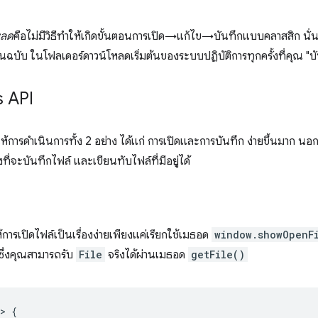
หลด
คือไม่มีวิธีทำให้เกิดขั้นตอนการเปิด→แก้ไข→บันทึกแบบคลาสสิก นั่นคื
นฉบับ ในโฟลเดอร์ดาวน์โหลดเริ่มต้นของระบบปฏิบัติการทุกครั้งที่คุณ "บ
s API
ห้การดำเนินการทั้ง 2 อย่าง ได้แก่ การเปิดและการบันทึก ง่ายขึ้นมาก นอกจ
ี่จะบันทึกไฟล์ และเขียนทับไฟล์ที่มีอยู่ได้
การเปิดไฟล์เป็นเรื่องง่ายเพียงแค่เรียกใช้เมธอด
window.showOpenF
ซึ่งคุณสามารถรับ
File
จริงได้ผ่านเมธอด
getFile()
>
{