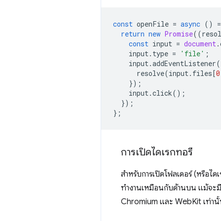
const
openFile
=
async
()
=
return
new
Promise
((
reso
const
input
=
document
.
input
.
type
=
'file'
;
input
.
addEventListener
(
resolve
(
input
.
files
[
0
});
input
.
click
();
});
};
การเปิดไดเรกทอรี
สำหรับการเปิดโฟลเดอร์ (หรือไดเ
ทำงานเหมือนกับด้านบน แม้จะมีชื่
Chromium และ WebKit เท่านั้น 