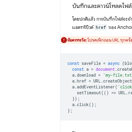
บันทึกและดาวน์โหลดไฟล์
โดยปกติแล้ว การบันทึกไฟล์จะจำกั
แอตทริบิวต์
href
ของ Anchor
ข้อควรระวัง:
โปรดเพิกถอน URL ทุกครั้ง
const
saveFile
=
async
(
blo
const
a
=
document
.
create
a
.
download
=
'my-file.txt
a
.
href
=
URL
.
createObjec
a
.
addEventListener
(
'clic
setTimeout
(()
=
>
URL
.
r
});
a
.
click
();
};