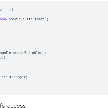
b
)
=
>
{
ndow
.
showSaveFilePicker
({
handle
.
createWritable
();
ob
);
err
.
message
);
fs-access