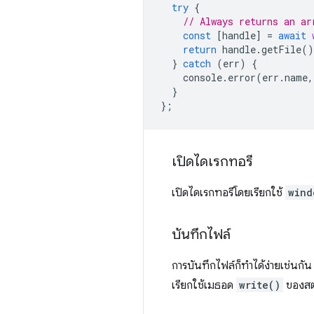
try
{
// Always returns an ar
const
[
handle
]
=
await
return
handle
.
getFile
()
}
catch
(
err
)
{
console
.
error
(
err
.
name
,
}
};
เปิดไดเรกทอรี
เปิดไดเรกทอรีโดยเรียกใช้
wind
บันทึกไฟล์
การบันทึกไฟล์ก็ทำได้ง่ายเช่นกั
เรียกใช้เมธอด
write()
ของสตร