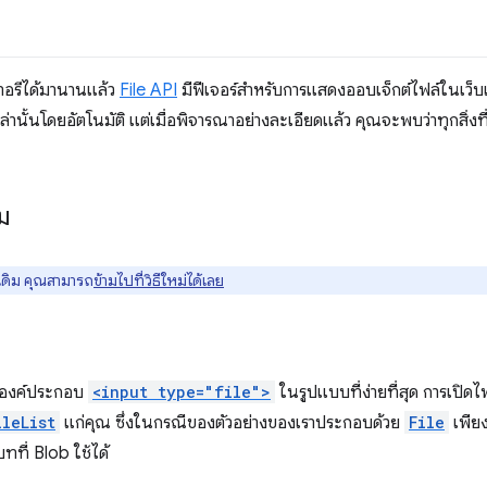
ทอรีได้มานานแล้ว
File API
มีฟีเจอร์สำหรับการแสดงออบเจ็กต์ไฟล์ในเว็บ
านั้นโดยอัตโนมัติ แต่เมื่อพิจารณาอย่างละเอียดแล้ว คุณจะพบว่าทุกสิ่งที่ด
ม
ดิม คุณสามารถ
ข้ามไปที่วิธีใหม่ได้เลย
ยองค์ประกอบ
<input type="file">
ในรูปแบบที่ง่ายที่สุด การเปิด
ileList
แก่คุณ ซึ่งในกรณีของตัวอย่างของเราประกอบด้วย
File
เพีย
ทที่ Blob ใช้ได้