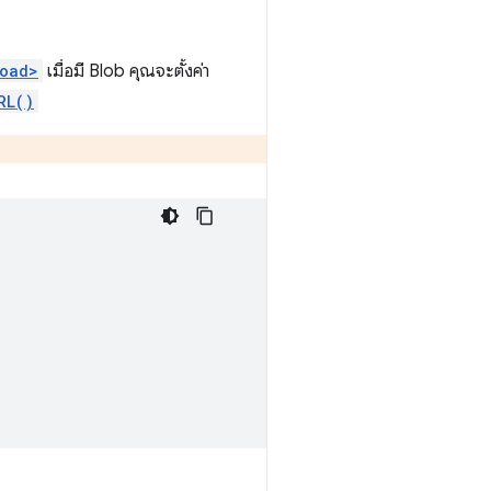
oad>
เมื่อมี Blob คุณจะตั้งค่า
RL()