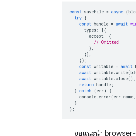
const
saveFile
=
async
(
blo
try
{
const
handle
=
await
wi
types
:
[{
accept
:
{
// Omitted
},
}],
});
const
writable
=
await
await
writable
.
write
(
bl
await
writable
.
close
();
return
handle
;
}
catch
(
err
)
{
console
.
error
(
err
.
name
,
}
};
ขอแนะนำ browser-