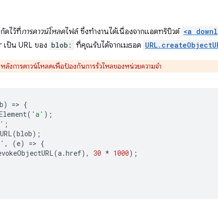
ดไว้ที่
การดาวน์โหลด
ไฟล์ ซึ่งทำงานได้เนื่องจากแอตทริบิวต์
<a downl
 เป็น URL ของ
blob:
ที่คุณรับได้จากเมธอด
URL.createObjectU
หลังการดาวน์โหลดเพื่อป้องกันการรั่วไหลของหน่วยความจำ
b
)
=
>
{
Element
(
'a'
);
'
;
tURL
(
blob
);
k'
,
(
e
)
=
>
{
evokeObjectURL
(
a
.
href
),
30
*
1000
);