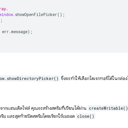
ray.
window
.
showOpenFilePicker
();
;
err
.
message
);
ow.showDirectoryPicker()
ซึ่งจะทำให้เลือกไดเรกทอรีได้ในกล่อง
น จากแฮนเดิลไฟล์ คุณจะสร้างสตรีมที่เขียนได้ผ่าน
createWritable()
ีม และสุดท้ายปิดสตรีมโดยเรียกใช้เมธอด
close()