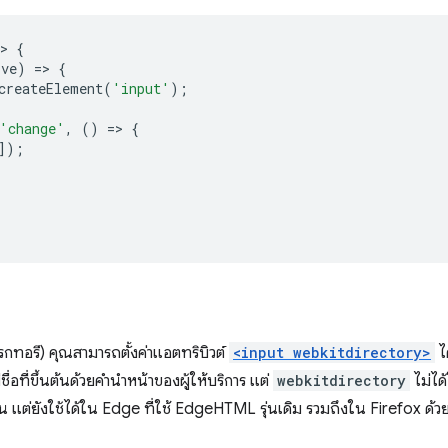
>
{
lve
)
=
>
{
createElement
(
'input'
);
'change'
,
()
=
>
{
]);
รกทอรี) คุณสามารถตั้งค่าแอตทริบิวต์
<input webkitdirectory>
ไ
อที่ขึ้นต้นด้วยคำนำหน้าของผู้ให้บริการ แต่
webkitdirectory
ไม่ได
แต่ยังใช้ได้ใน Edge ที่ใช้ EdgeHTML รุ่นเดิม รวมถึงใน Firefox ด้ว