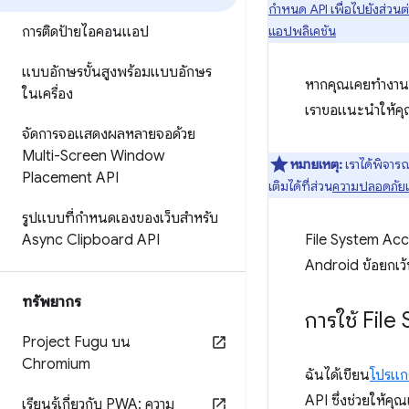
กำหนด API เพื่อไปยังส่วนต
การติดป้ายไอคอนแอป
แอปพลิเคชัน
แบบอักษรขั้นสูงพร้อมแบบอักษร
หากคุณเคยทำงานกับ
ในเครื่อง
เราขอแนะนำให้คุณ
จัดการจอแสดงผลหลายจอด้วย
Multi-Screen Window
หมายเหตุ:
เราได้พิจาร
Placement API
เติมได้ที่ส่วน
ความปลอดภัยแล
รูปแบบที่กำหนดเองของเว็บสำหรับ
Async Clipboard API
File System Ac
Android ข้อยกเว้น
ทรัพยากร
การใช้ Fil
Project Fugu บน
Chromium
ฉันได้เขียน
โปรแก
API ซึ่งช่วยให้คุ
เรียนรู้เกี่ยวกับ PWA: ความ