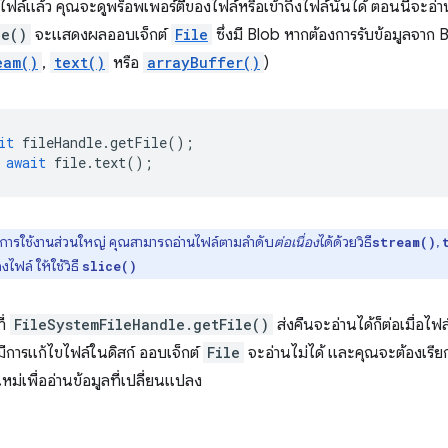
ไฟล์แล้ว คุณจะดูพร็อพเพอร์ตี้ของไฟล์หรือเข้าถึงไฟล์นั้นได้ ตอนนี้จะอ่า
le()
จะแสดงผลออบเจ็กต์
File
ซึ่งมี Blob หากต้องการรับข้อมูลจาก B
eam()
,
text()
หรือ
arrayBuffer()
)
it
fileHandle
.
getFile
();
await
file
.
text
();
ารใช้งานส่วนใหญ่ คุณสามารถอ่านไฟล์ตามลำดับ
ต่อเนื่อง
ได้ด้วยวิธี
,
stream()
งไฟล์ ให้ใช้วิธี
slice()
ี่
FileSystemFileHandle.getFile()
ส่งคืนจะอ่านได้ก็ต่อเมื่อไฟล
ีการแก้ไขไฟล์ในดิสก์ ออบเจ็กต์
File
จะอ่านไม่ได้ และคุณจะต้องเรีย
หม่เพื่ออ่านข้อมูลที่เปลี่ยนแปลง