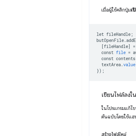
เมื่อผู้ใช้คลิกปุ่ม
เป
let
fileHandle
;
butOpenFile
.
add
[
fileHandle
]
=
const
file
=
a
const
contents
textArea
.
value
}
);
เขียนไฟล์ลงใน
ในโปรแกรมแก้ไขข้
ต้นฉบับโดยใช้แฮนเด
สร้างไฟล์ใหม่