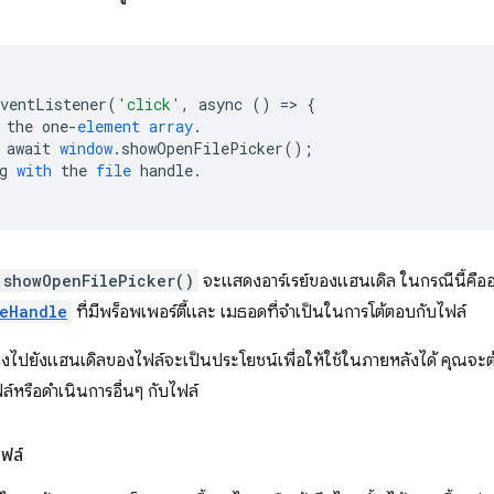
EventListener
(
'click'
,
async
()
=
>
{
the
one
-
element
array
.
await
window
.
showOpenFilePicker
();
g
with
the
file
handle
.
showOpenFilePicker()
จะแสดงอาร์เรย์ของแฮนเดิล ในกรณีนี้คืออาร์
leHandle
ที่มีพร็อพเพอร์ตี้และ เมธอดที่จำเป็นในการโต้ตอบกับไฟล์
อิงไปยังแฮนเดิลของไฟล์จะเป็นประโยชน์เพื่อให้ใช้ในภายหลังได้ คุณจะต้อ
์หรือดำเนินการอื่นๆ กับไฟล์
ฟล์