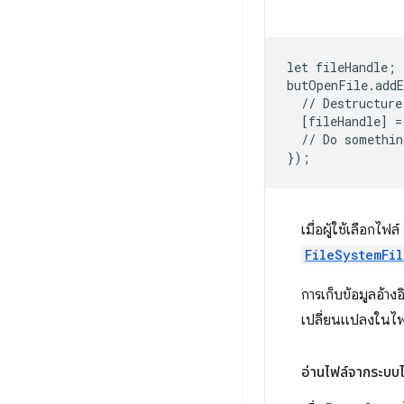
let
fileHandle
;
butOpenFile
.
add
//
Destructure
[
fileHandle
]
=
//
Do
somethin
}
);
เมื่อผู้ใช้เลือกไฟล์
FileSystemFi
การเก็บข้อมูลอ้าง
เปลี่ยนแปลงในไฟล
อ่านไฟล์จากระบบไ