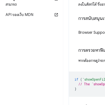
สามารถ
ลงในดิสก์ได้ ซึ่ง
API ของเว็บ MDN
การสนับสนุนเบ
Browser Suppo
การตรวจหาฟีเ
หากต้องการดูว่าร
if
(
'showOpenFi
// The `showOp
}