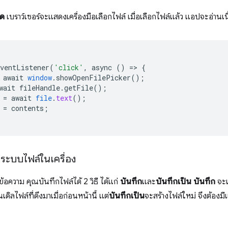
ิด
เบราว์เซอร์จะแสดงเครื่องมือเลือกไฟล์ เมื่อเลือกไฟล์แล้ว แอปจะอ่าน
EventListener
(
'click'
,
async
()
=
>
{
await
window
.
showOpenFilePicker
();
wait
fileHandle
.
getFile
();
=
await
file
.
text
();
=
contents
;
ระบบไฟล์ในเครื่อง
อความ คุณบันทึกไฟล์ได้ 2 วิธี ได้แก่
บันทึก
และ
บันทึกเป็น
บันทึก
จะเ
ิลไฟล์ที่ดึงมาเมื่อก่อนหน้านี้ แต่
บันทึกเป็น
จะสร้างไฟล์ใหม่ จึงต้องม