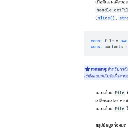
เมื่อมีแฮนเดิลของ
handle.getFi
(
slice()
,
str
const
file
=
awa
const
contents
=
หมายเหตุ:
สำหรับกรณีก
เข้าถึงแบบสุ่ม
ไปยังเนื้อหาขอ
ออบเจ็กต์
File
ท
เปลี่ยนแปลง หากม
ออบเจ็กต์
File
ใ
สรุปข้อมูลทั้งหมด