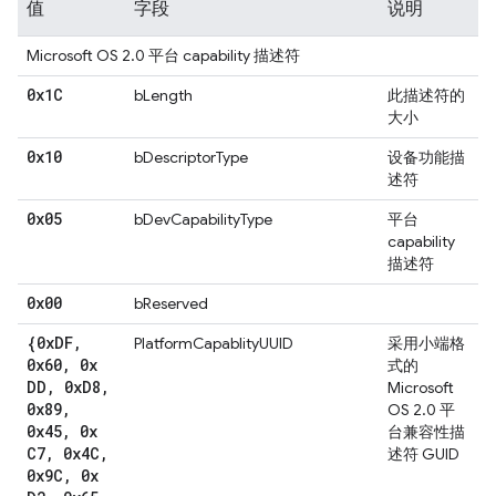
值
字段
说明
Microsoft OS 2.0 平台 capability 描述符
0x1C
bLength
此描述符的
大小
0x10
bDescriptorType
设备功能描
述符
0x05
bDevCapabilityType
平台
capability
描述符
0x00
bReserved
{0x
DF
,
PlatformCapablityUUID
采用小端格
0x60
,
0x
式的
DD
,
0x
D8
,
Microsoft
0x89
,
OS 2.0 平
0x45
,
0x
台兼容性描
C7
,
0x4C
,
述符 GUID
0x9C
,
0x