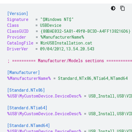
[Version]
Signature
=
"$Windows NT$"
Class
=
USBDevice
ClassGUID
=
{88BAE032-5A81-49f0-BC3D-A4FF138216D6}
Provider
=
%ManufacturerName%
CatalogFile
=
WinUSBInstallation.cat
DriverVer
=
09/04/2012,13.54.20.543
; ========== Manufacturer/Models sections ==========
[Manufacturer]
%ManufacturerName%
=
Standard,NTx86,NTia64,NTamd64
[Standard.NTx86]
%USB\MyCustomDevice.DeviceDesc%
=
USB_Install,USB\VI
[Standard.NTia64]
%USB\MyCustomDevice.DeviceDesc%
=
USB_Install,USB\VI
[Standard.NTamd64]
%USB\MyCustomDevice.DeviceDesc%
=
USB_Install,USB\VI