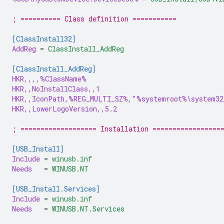
; ========== Class definition ===========
[ClassInstall32]
AddReg
=
ClassInstall_AddReg
[ClassInstall_AddReg]
HKR,,,,%ClassName%
HKR,,NoInstallClass,,1
HKR,,IconPath,%REG_MULTI_SZ%,"%systemroot%\system32
HKR,,LowerLogoVersion,,5.2
; =================== Installation =================
[USB_Install]
Include
=
winusb.inf
Needs
=
WINUSB.NT
[USB_Install.Services]
Include
=
winusb.inf
Needs
=
WINUSB.NT.Services