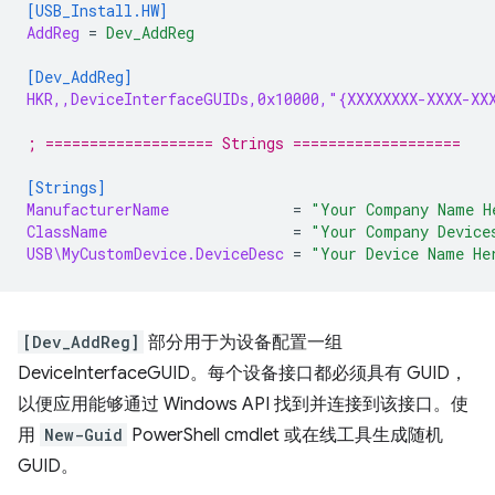
[USB_Install.HW]
AddReg
=
Dev_AddReg
[Dev_AddReg]
HKR,,DeviceInterfaceGUIDs,0x10000,"{XXXXXXXX-XXXX-XX
; =================== Strings ===================
[Strings]
ManufacturerName
=
"Your Company Name H
ClassName
=
"Your Company Device
USB\MyCustomDevice.DeviceDesc
=
"Your Device Name He
[Dev_AddReg]
部分用于为设备配置一组
DeviceInterfaceGUID。每个设备接口都必须具有 GUID，
以便应用能够通过 Windows API 找到并连接到该接口。使
用
New-Guid
PowerShell cmdlet 或在线工具生成随机
GUID。