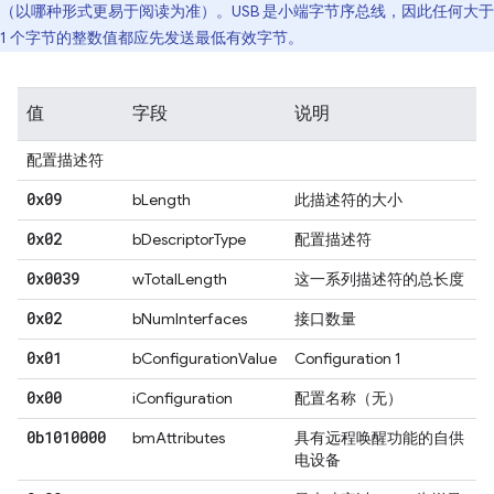
（以哪种形式更易于阅读为准）。USB 是小端字节序总线，因此任何大于
1 个字节的整数值都应先发送最低有效字节。
值
字段
说明
配置描述符
0x09
bLength
此描述符的大小
0x02
bDescriptorType
配置描述符
0x0039
wTotalLength
这一系列描述符的总长度
0x02
bNumInterfaces
接口数量
0x01
bConfigurationValue
Configuration 1
0x00
iConfiguration
配置名称（无）
0b1010000
bmAttributes
具有远程唤醒功能的自供
电设备