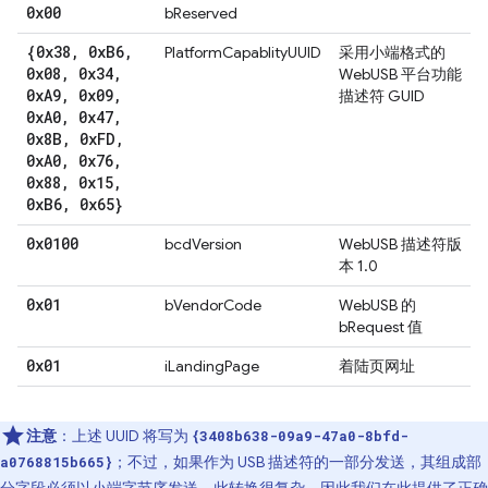
0x00
bReserved
{0x38
,
0x
B6
,
PlatformCapablityUUID
采用小端格式的
0x08
,
0x34
,
WebUSB 平台功能
0x
A9
,
0x09
,
描述符 GUID
0x
A0
,
0x47
,
0x8B
,
0x
FD
,
0x
A0
,
0x76
,
0x88
,
0x15
,
0x
B6
,
0x65}
0x0100
bcdVersion
WebUSB 描述符版
本 1.0
0x01
bVendorCode
WebUSB 的
bRequest 值
0x01
iLandingPage
着陆页网址
注意
：上述 UUID 将写为
{3408b638-09a9-47a0-8bfd-
；不过，如果作为 USB 描述符的一部分发送，其组成部
a0768815b665}