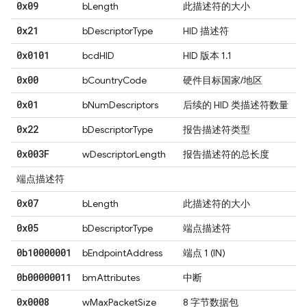
0x09
bLength
此描述符的大小
0x21
bDescriptorType
HID 描述符
0x0101
bcdHID
HID 版本 1.1
0x00
bCountryCode
硬件目标国家/地区
0x01
bNumDescriptors
后续的 HID 类描述符数量
0x22
bDescriptorType
报告描述符类型
0x003F
wDescriptorLength
报告描述符的总长度
端点描述符
0x07
bLength
此描述符的大小
0x05
bDescriptorType
端点描述符
0b10000001
bEndpointAddress
端点 1 (IN)
0b00000011
bmAttributes
中断
0x0008
wMaxPacketSize
8 字节数据包