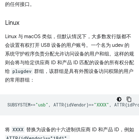
的任何接口。
Linux
Linux 与 macOS 类似，但默认情况下，大多数发行版都不
会设置有权打开 USB 设备的用户账号。一个名为 udev 的
系统守护程序负责分配允许访问设备的用户和组。这样的规
则会将与给定供应商 ID 和产品 ID 匹配的设备的所有权分配
给
plugdev
群组，该群组是具有外围设备访问权限的用户
的常用群组：
SUBSYSTEM
==
"usb"
,
 ATTR{idVendor}
==
"XXXX"
,
 ATTR{idPr
将
XXXX
替换为设备的十六进制供应商 ID 和产品 ID，例如
ATTR{idVendor}=="18d1",