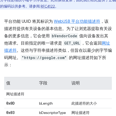
分字段必须以小端字节序发送。此转换很复杂，因此我们在此提供了正确
的编码以供参考。请参阅
RFC4122
。
平台功能 UUID 将其标识为
WebUSB 平台功能描述符
，该
描述符提供有关设备的基本信息。为了让浏览器提取有关设
备的更多信息，它会使用
bVendorCode
值向设备发出其
他请求。目前指定的唯一请求是
GET_URL
，它会返回
网址
描述符
。这些与字符串描述符类似，但旨在以最少的字节编
码网址。
"https://google.com"
的网址描述符如下所
示：
值
字段
说明
网址描述符
0x0D
bLength
此描述符的大小
0x03
bDescriptorType
网址描述符