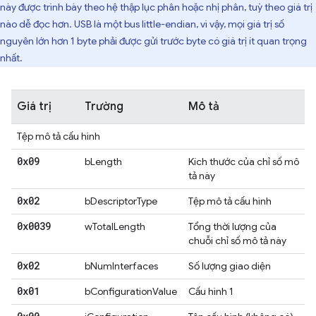
này được trình bày theo hệ thập lục phân hoặc nhị phân, tuỳ theo giá trị
nào dễ đọc hơn. USB là một bus little-endian, vì vậy, mọi giá trị số
nguyên lớn hơn 1 byte phải được gửi trước byte có giá trị ít quan trọng
nhất.
Giá trị
Trường
Mô tả
Tệp mô tả cấu hình
0x09
bLength
Kích thước của chỉ số mô
tả này
0x02
bDescriptorType
Tệp mô tả cấu hình
0x0039
wTotalLength
Tổng thời lượng của
chuỗi chỉ số mô tả này
0x02
bNumInterfaces
Số lượng giao diện
0x01
bConfigurationValue
Cấu hình 1