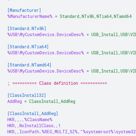
[Manufacturer]
%ManufacturerName%
=
Standard,NTx86,NTia64,NTamd64
[Standard.NTx86]
%USB\MyCustomDevice.DeviceDesc%
=
USB_Install,USB\VI
[Standard.NTia64]
%USB\MyCustomDevice.DeviceDesc%
=
USB_Install,USB\VI
[Standard.NTamd64]
%USB\MyCustomDevice.DeviceDesc%
=
USB_Install,USB\VI
; ========== Class definition ===========
[ClassInstall32]
AddReg
=
ClassInstall_AddReg
[ClassInstall_AddReg]
HKR,,,,%ClassName%
HKR,,NoInstallClass,,1
HKR,,IconPath,%REG_MULTI_SZ%,"%systemroot%\system32