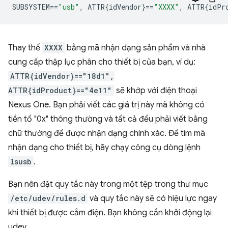
SUBSYSTEM
==
"usb"
,
 ATTR{idVendor}
==
"XXXX"
,
 ATTR{idPr
Thay thế
XXXX
bằng mã nhận dạng sản phẩm và nhà
cung cấp thập lục phân cho thiết bị của bạn, ví dụ:
ATTR{idVendor}=="18d1",
ATTR{idProduct}=="4e11"
sẽ khớp với điện thoại
Nexus One. Bạn phải viết các giá trị này mà không có
tiền tố "0x" thông thường và tất cả đều phải viết bằng
chữ thường để được nhận dạng chính xác. Để tìm mã
nhận dạng cho thiết bị, hãy chạy công cụ dòng lệnh
lsusb
.
Bạn nên đặt quy tắc này trong một tệp trong thư mục
/etc/udev/rules.d
và quy tắc này sẽ có hiệu lực ngay
khi thiết bị được cắm điện. Bạn không cần khởi động lại
udev.