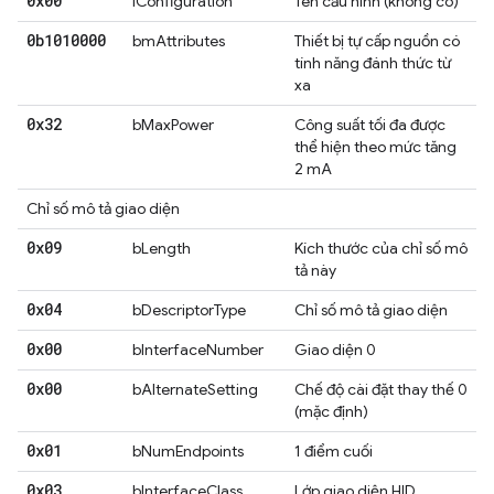
0x00
iConfiguration
Tên cấu hình (không có)
0b1010000
bmAttributes
Thiết bị tự cấp nguồn có
tính năng đánh thức từ
xa
0x32
bMaxPower
Công suất tối đa được
thể hiện theo mức tăng
2 mA
Chỉ số mô tả giao diện
0x09
bLength
Kích thước của chỉ số mô
tả này
0x04
bDescriptorType
Chỉ số mô tả giao diện
0x00
bInterfaceNumber
Giao diện 0
0x00
bAlternateSetting
Chế độ cài đặt thay thế 0
(mặc định)
0x01
bNumEndpoints
1 điểm cuối
0x03
bInterfaceClass
Lớp giao diện HID