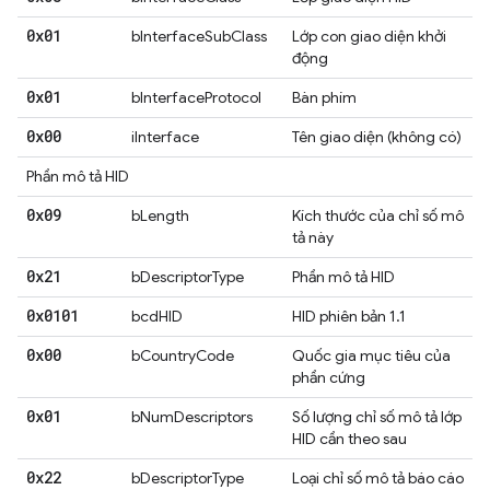
0x01
bInterfaceSubClass
Lớp con giao diện khởi
động
0x01
bInterfaceProtocol
Bàn phím
0x00
iInterface
Tên giao diện (không có)
Phần mô tả HID
0x09
bLength
Kích thước của chỉ số mô
tả này
0x21
bDescriptorType
Phần mô tả HID
0x0101
bcdHID
HID phiên bản 1.1
0x00
bCountryCode
Quốc gia mục tiêu của
phần cứng
0x01
bNumDescriptors
Số lượng chỉ số mô tả lớp
HID cần theo sau
0x22
bDescriptorType
Loại chỉ số mô tả báo cáo