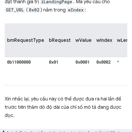
đặt thành giá trị
iLandingPage
. Mã yêu cầu cho
GET_URL
(
0x02
) nằm trong
wIndex
:
bmRequestType
bRequest
wValue
wIndex
wLeng
0b11000000
0x01
0x0001
0x0002
*
Xin nhắc lại, yêu cầu này có thể được đưa ra hai lần để
trước tiên thăm dò độ dài của chỉ số mô tả đang được
đọc.