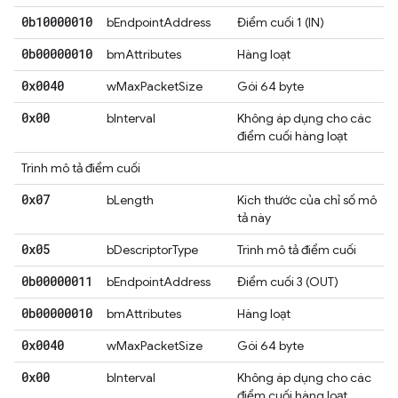
0b10000010
bEndpointAddress
Điểm cuối 1 (IN)
0b00000010
bmAttributes
Hàng loạt
0x0040
wMaxPacketSize
Gói 64 byte
0x00
bInterval
Không áp dụng cho các
điểm cuối hàng loạt
Trình mô tả điểm cuối
0x07
bLength
Kích thước của chỉ số mô
tả này
0x05
bDescriptorType
Trình mô tả điểm cuối
0b00000011
bEndpointAddress
Điểm cuối 3 (OUT)
0b00000010
bmAttributes
Hàng loạt
0x0040
wMaxPacketSize
Gói 64 byte
0x00
bInterval
Không áp dụng cho các
điểm cuối hàng loạt