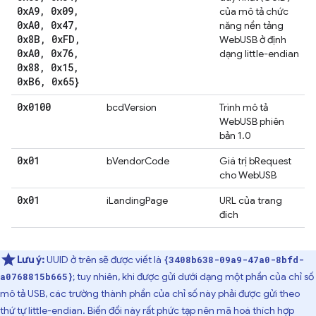
0x
A9
,
0x09
,
của mô tả chức
0x
A0
,
0x47
,
năng nền tảng
0x8B
,
0x
FD
,
WebUSB ở định
0x
A0
,
0x76
,
dạng little-endian
0x88
,
0x15
,
0x
B6
,
0x65}
0x0100
bcdVersion
Trình mô tả
WebUSB phiên
bản 1.0
0x01
bVendorCode
Giá trị bRequest
cho WebUSB
0x01
iLandingPage
URL của trang
đích
Lưu ý:
UUID ở trên sẽ được viết là
{3408b638-09a9-47a0-8bfd-
; tuy nhiên, khi được gửi dưới dạng một phần của chỉ số
a0768815b665}
mô tả USB, các trường thành phần của chỉ số này phải được gửi theo
thứ tự little-endian. Biến đổi này rất phức tạp nên mã hoá thích hợp