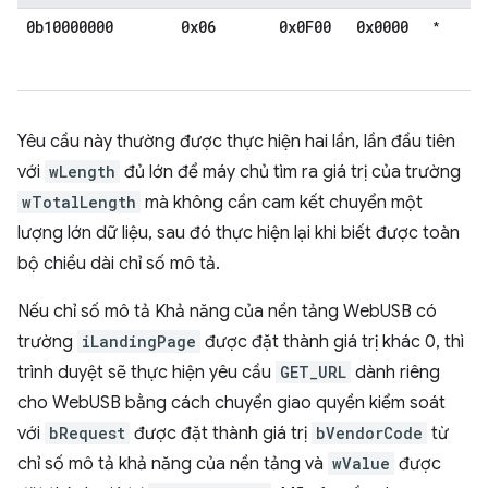
0b10000000
0x06
0x0F00
0x0000
*
Yêu cầu này thường được thực hiện hai lần, lần đầu tiên
với
wLength
đủ lớn để máy chủ tìm ra giá trị của trường
wTotalLength
mà không cần cam kết chuyển một
lượng lớn dữ liệu, sau đó thực hiện lại khi biết được toàn
bộ chiều dài chỉ số mô tả.
Nếu chỉ số mô tả Khả năng của nền tảng WebUSB có
trường
iLandingPage
được đặt thành giá trị khác 0, thì
trình duyệt sẽ thực hiện yêu cầu
GET_URL
dành riêng
cho WebUSB bằng cách chuyển giao quyền kiểm soát
với
bRequest
được đặt thành giá trị
bVendorCode
từ
chỉ số mô tả khả năng của nền tảng và
wValue
được