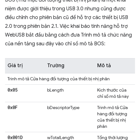
BOS (Thư mục đối tượng thiết bị nhị phân) là một khái
niệm được giới thiệu trong USB 3.0 nhưng cũng được
điều chỉnh cho phiên bản cũ để hỗ trợ các thiết bị USB
2.0 trong phiên bản 2.1. Việc khai báo tính năng hỗ trợ
WebUSB bắt đầu bằng cách đưa Trình mô tả chức năng
của nền tảng sau đây vào chỉ số mô tả BOS:
Giá trị
Trường
Mô tả
Trình mô tả Cửa hàng đối tượng của thiết bị nhị phân
0x05
bLength
Kích thước của
chỉ số mô tả này
0x0F
bDescriptorType
Trình mô tả Cửa
hàng đối tượng
của thiết bị nhị
phân
0x001D
wTotalLength
Tổng thời lượng