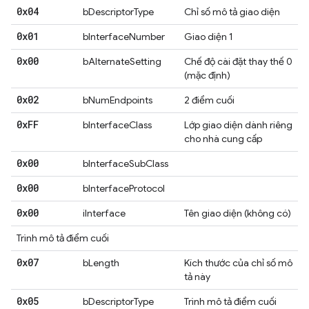
0x04
bDescriptorType
Chỉ số mô tả giao diện
0x01
bInterfaceNumber
Giao diện 1
0x00
bAlternateSetting
Chế độ cài đặt thay thế 0
(mặc định)
0x02
bNumEndpoints
2 điểm cuối
0x
FF
bInterfaceClass
Lớp giao diện dành riêng
cho nhà cung cấp
0x00
bInterfaceSubClass
0x00
bInterfaceProtocol
0x00
iInterface
Tên giao diện (không có)
Trình mô tả điểm cuối
0x07
bLength
Kích thước của chỉ số mô
tả này
0x05
bDescriptorType
Trình mô tả điểm cuối