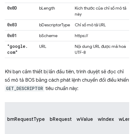
0x0D
bLength
Kích thước của chỉ số mô tả
này
0x03
bDescriptorType
Chỉ số mô tả URL
0x01
bScheme
https://
"google
.
URL
Nội dung URL được mã hoá
com"
UTF-8
Khi bạn cắm thiết bị lần đầu tiên, trình duyệt sẽ đọc chỉ
số mô tả BOS bằng cách phát lệnh chuyển đổi điều khiển
GET_DESCRIPTOR
tiêu chuẩn này:
bmRequestType
bRequest
wValue
wIndex
wLeng