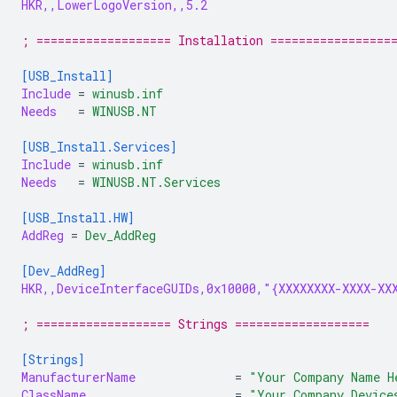
HKR,,LowerLogoVersion,,5.2
; =================== Installation =================
[USB_Install]
Include
=
winusb.inf
Needs
=
WINUSB.NT
[USB_Install.Services]
Include
=
winusb.inf
Needs
=
WINUSB.NT.Services
[USB_Install.HW]
AddReg
=
Dev_AddReg
[Dev_AddReg]
HKR,,DeviceInterfaceGUIDs,0x10000,"{XXXXXXXX-XXXX-XX
; =================== Strings ===================
[Strings]
ManufacturerName
=
"Your Company Name H
ClassName
=
"Your Company Device