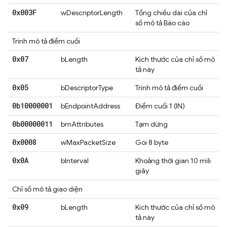
0x003F
wDescriptorLength
Tổng chiều dài của chỉ
số mô tả Báo cáo
Trình mô tả điểm cuối
0x07
bLength
Kích thước của chỉ số mô
tả này
0x05
bDescriptorType
Trình mô tả điểm cuối
0b10000001
bEndpointAddress
Điểm cuối 1 (IN)
0b00000011
bmAttributes
Tạm dừng
0x0008
wMaxPacketSize
Gói 8 byte
0x0A
bInterval
Khoảng thời gian 10 mili
giây
Chỉ số mô tả giao diện
0x09
bLength
Kích thước của chỉ số mô
tả này