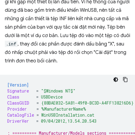
gì khi gặp một thiết bị lần đầu tiên. Vì hệ thống của người
dùng đã bao gồm trình điều khiển WinUSB, nên tất cả
những gì cần thiết là tệp INF liên kết nhà cung cấp và mã
sản phẩm của bạn với quy tắc cài đặt mới này. Tệp bên
dưới là một ví dụ cơ bản. Lưu tệp đó vào một tệp có đuôi
.inf
, thay đổi các phần được đánh dấu bằng "X", sau
đó nhấp chuột phải vào tệp đó rồi chọn "Cài đặt" trong
trình đơn theo bối cảnh.
[Version]
Signature
=
"$Windows NT$"
Class
=
USBDevice
ClassGUID
=
{88BAE032-5A81-49f0-BC3D-A4FF138216D6}
Provider
=
%ManufacturerName%
CatalogFile
=
WinUSBInstallation.cat
DriverVer
=
09/04/2012,13.54.20.543
; ========== Manufacturer/Models sections ==========