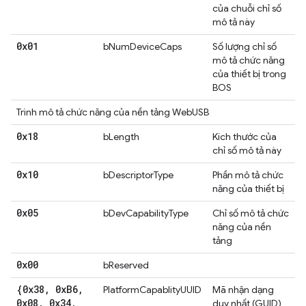
của chuỗi chỉ số
mô tả này
0x01
bNumDeviceCaps
Số lượng chỉ số
mô tả chức năng
của thiết bị trong
BOS
Trình mô tả chức năng của nền tảng WebUSB
0x18
bLength
Kích thước của
chỉ số mô tả này
0x10
bDescriptorType
Phần mô tả chức
năng của thiết bị
0x05
bDevCapabilityType
Chỉ số mô tả chức
năng của nền
tảng
0x00
bReserved
{0x38
,
0x
B6
,
PlatformCapablityUUID
Mã nhận dạng
0x08
,
0x34
,
duy nhất (GUID)